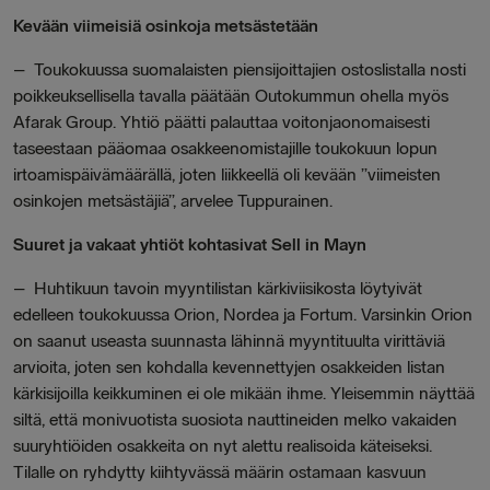
Kevään viimeisiä osinkoja metsästetään
–
Toukokuussa suomalaisten piensijoittajien ostoslistalla nosti
poikkeuksellisella tavalla päätään Outokummun ohella myös
Afarak Group. Yhtiö päätti palauttaa voitonjaonomaisesti
taseestaan pääomaa osakkeenomistajille toukokuun lopun
irtoamispäivämäärällä, joten liikkeellä oli kevään ”viimeisten
osinkojen metsästäjiä”, arvelee Tuppurainen.
Suuret ja vakaat yhtiöt kohtasivat Sell in Mayn
–
Huhtikuun tavoin myyntilistan kärkiviisikosta löytyivät
edelleen toukokuussa Orion, Nordea ja Fortum. Varsinkin Orion
on saanut useasta suunnasta lähinnä myyntituulta virittäviä
arvioita, joten sen kohdalla kevennettyjen osakkeiden listan
kärkisijoilla keikkuminen ei ole mikään ihme. Yleisemmin näyttää
siltä, että monivuotista suosiota nauttineiden melko vakaiden
suuryhtiöiden osakkeita on nyt alettu realisoida käteiseksi.
Tilalle on ryhdytty kiihtyvässä määrin ostamaan kasvuun