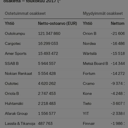
osaketta – toukokuu 2017 (*
Ostetuimmat osakkeet
Myydyimmät osakkeet
Yhtiö
Netto-ostoarvo (EUR)
Yhtiö
Nettomyy
Outokumpu
121 347 860
Orion B
-21 606 
Cargotec
16 299 033
Nordea
-16 486 
Amer Sports
15 493 472
Wärtsilä
-15 518 
SSAB B
5 944 557
Metsä Board B
-14 344 
Nokian Renkaat
5 554 428
Fortum
-14 272 
Outotec
4 620 262
Cramo
-9 374 1
Oriola B
2 747 453
Kone
-4 248 1
Huhtamäki
2 218 483
Tieto
-3 607 5
Afarak Group
1 556 577
YIT
-2 338 8
Lassila & Tikanoja
487 763
Finnair
-1 986 1