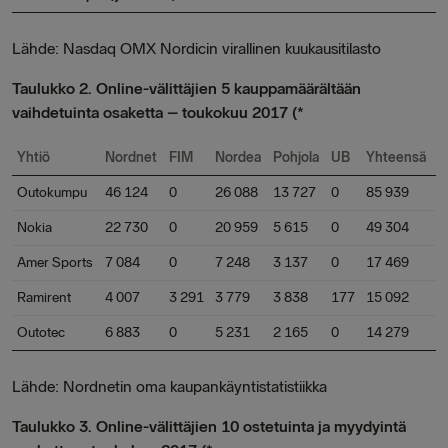
Lähde: Nasdaq OMX Nordicin virallinen kuukausitilasto
Taulukko 2. Online-välittäjien 5 kauppamäärältään
vaihdetuinta osaketta – toukokuu 2017 (*
Yhtiö
Nordnet
FIM
Nordea
Pohjola
UB
Yhteensä
Outokumpu
46 124
0
26 088
13 727
0
85 939
Nokia
22 730
0
20 959
5 615
0
49 304
Amer Sports
7 084
0
7 248
3 137
0
17 469
Ramirent
4 007
3 291
3 779
3 838
177
15 092
Outotec
6 883
0
5 231
2 165
0
14 279
Lähde: Nordnetin oma kaupankäyntistatistiikka
Taulukko 3. Online-välittäjien 10 ostetuinta ja myydyintä