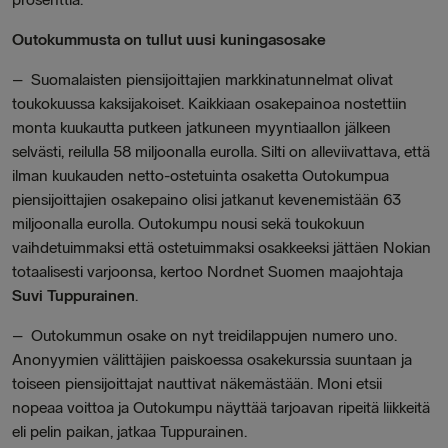
Outokummusta on tullut uusi kuningasosake
–
Suomalaisten piensijoittajien markkinatunnelmat olivat
toukokuussa kaksijakoiset. Kaikkiaan osakepainoa nostettiin
monta kuukautta putkeen jatkuneen myyntiaallon jälkeen
selvästi, reilulla 58 miljoonalla eurolla. Silti on alleviivattava, että
ilman kuukauden netto-ostetuinta osaketta Outokumpua
piensijoittajien osakepaino olisi jatkanut kevenemistään 63
miljoonalla eurolla. Outokumpu nousi sekä toukokuun
vaihdetuimmaksi että ostetuimmaksi osakkeeksi jättäen Nokian
totaalisesti varjoonsa,
kertoo
Nordnet Suomen maajohtaja
Suvi Tuppurainen
.
–
Outokummun osake on nyt treidilappujen numero uno.
Anonyymien välittäjien paiskoessa osakekurssia suuntaan ja
toiseen piensijoittajat nauttivat näkemästään. Moni etsii
nopeaa voittoa ja Outokumpu näyttää tarjoavan ripeitä liikkeitä
eli pelin paikan, jatkaa Tuppurainen.