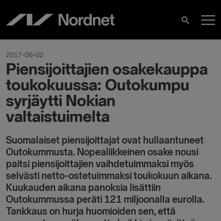
Hoppa
H
till
Sök
innehåll
2017-06-02
Piensijoittajien osakekauppa
toukokuussa: Outokumpu
syrjäytti Nokian
valtaistuimelta
Suomalaiset piensijoittajat ovat hullaantuneet
Outokummusta. Nopealiikkeinen osake nousi
paitsi piensijoittajien vaihdetuimmaksi myös
selvästi netto-ostetuimmaksi toukokuun aikana.
Kuukauden aikana panoksia lisättiin
Outokummussa peräti 121 miljoonalla eurolla.
Tankkaus on hurja huomioiden sen, että