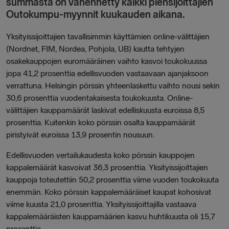
summasta on vähennetty kaikki piensijoittajien
Outokumpu-myynnit kuukauden aikana.
Yksityissijoittajien tavallisimmin käyttämien online-välittäjien
(Nordnet, FIM, Nordea, Pohjola, UB) kautta tehtyjen
osakekauppojen euromääräinen vaihto kasvoi toukokuussa
jopa 41,2 prosenttia edellisvuoden vastaavaan ajanjaksoon
verrattuna. Helsingin pörssin yhteenlaskettu vaihto nousi sekin
30,6 prosenttia vuodentakaisesta toukokuusta. Online-
välittäjien kauppamäärät laskivat edelliskuusta euroissa 8,5
prosenttia. Kuitenkin koko pörssin osalta kauppamäärät
piristyivät euroissa 13,9 prosentin nousuun.
Edellisvuoden vertailukaudesta koko pörssin kauppojen
kappalemäärät kasvoivat 36,3 prosenttia. Yksityissijoittajien
kauppoja toteutettiin 50,2 prosenttia viime vuoden toukokuuta
enemmän. Koko pörssin kappalemääräiset kaupat kohosivat
viime kuusta 21,0 prosenttia. Yksityissijoittajilla vastaava
kappalemääräisten kauppamäärien kasvu huhtikuusta oli 15,7
prosenttia.