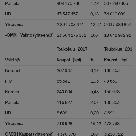
Pohjola
404 170 780
1,72
507 280 866
UB
43 347 457
0,18
34 010 099
Yhteensä
2 891 703 471
12,27
2 047 386 897
-OMXH Vaihto (yhteensä)
23 564 173 131
100
18 041 972 917
Toukokuu 2017
Toukokuu 2016
Välittäjä
Kaupat (kpl)
%
Kaupat (kpl)
Nordnet
267 947
6,12
160 453
FIM
85 541
1,95
49 663
Nordea
240 004
5,48
155 078
Pohjola
116 827
2,67
108 853
UB
8 609
0,20
4 691
Yhteensä
718 928
16,42
478 738
OMXH Kaupat (yhteensä)
4 376 378
100
3 210 722