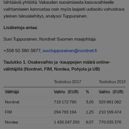
tähtääviä yhtiöitä. Vakauden suosimisesta kasvuvaihteelle
vaihtamiseen kannustaa osin myös laajasti uutisoitu vahvistuva
yleinen talouskehitys,
analysoi
Tuppurainen
.
Lisätietoja antaa:
Suvi Tuppurainen, Nordnet Suomen maajohtaja
+358 50 380 3877,
suvi.tuppurainen@nordnet.fi
Taulukko 1. Osakevaihto ja -kauppojen määrä online-
välittäjillä (Nordnet, FIM, Nordea, Pohjola ja UB)
Toukokuu 2017
Toukokuu 2016
Välittäjä
Vaihto (EUR)
%
Vaihto (EUR)
Nordnet
719 172 790
3,05
525 861 082
FIM
294 765 194
1,25
210 199 474
Nordea
1 430 247 250
6,07
770 035 376