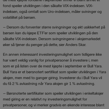
fond speiler utviklingen i den såkalte VIX-indeksen. VIX-
indeksen, også omtalt som Uro-indeksen, måler svininger og
volatilitet på børsen.
– Dersom du forventer større svingninger og økt usikkerhet på
børsen kan du kjøpe ETF’er som speiler utviklingen på den
såkalte VIX-indeksen. Dersom svingningene i aksjemarkedet
øker så tjener du penger på dette, sier Anders Skar.
En annen interessant investeringsmulighet som tidligere ikke
har vært veldig vanlig for privatpersoner å investere i, men
som er på listen over de mest kjøpte i september er Bull Yara.
Bull Yara er et børsnotert sertifikat som speiler utviklingen i Yara
aksjen, men med to ganger giring. Investerer du i Bull Yara vil
du få 2 % avkastning når Yara aksjen gir 1 % avkastning.
– Børsnoterte sertifikater som speiler utviklingen i enkeltaksjer
med giring er en relativt ny investeringsmulighet for
privatpersoner, og vi merker gradvis en økende interesse blant