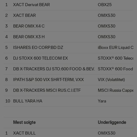
1
XACT Derivat BEAR
OBX25
2
XACT BEAR
OMXS30
3
BEAR OMX X4 C
OMXS30
4
BEAR OMX X3 H
OMXS30
5
ISHARES EO CORP.BD DZ
iBoxx EUR Liquid Co
6
DJ STOXX 600 TELECOM EX
STOXX® 600 Telecom
7
DB X-TRACKERS DJ STO.600 FOOD & BEV.
STOXX® 600 Food & 
8
IPATH S&P 500 VIX SHRT-TERM, VXX
VIX (Volatilitet)
9
DB X-TRACKERS MSCI RUS.C.I.ETF
MSCI Russia Capped 
10
BULL YARA HA
Yara
Mest solgte
Underliggende
1
XACT BULL
OMXS30