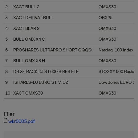
2
XACT BULL 2
OMXS30
3
XACT DERIVAT BULL
OBX25
4
XACT BEAR 2
OMXS30
5
BULL OMX X4 C
OMXS30
6
PROSHARES ULTRAPRO SHORT QQQQ
Nasdaq-100 Index
7
BULL OMX X3 H
OMXS30
8
DB X-TRACK.DJ ST.600 B.RES.ETF
STOXX® 600 Basic R
9
ISHARES-DJ EURO ST. V. DZ
Dow Jones EURO STO
10
XACT OMXS30
OMXS30
Filer
wkr0005.pdf