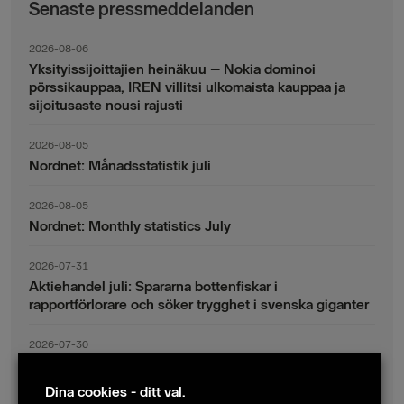
Senaste pressmeddelanden
2026-08-06
Yksityissijoittajien heinäkuu – Nokia dominoi
pörssikauppaa, IREN villitsi ulkomaista kauppaa ja
sijoitusaste nousi rajusti
2026-08-05
Nordnet: Månadsstatistik juli
2026-08-05
Nordnet: Monthly statistics July
2026-07-31
Aktiehandel juli: Spararna bottenfiskar i
rapportförlorare och söker trygghet i svenska giganter
2026-07-30
Fondsparande juli: Vinsthemtagningar i teknik – men
indexsparandet ligger fast
Dina cookies - ditt val.