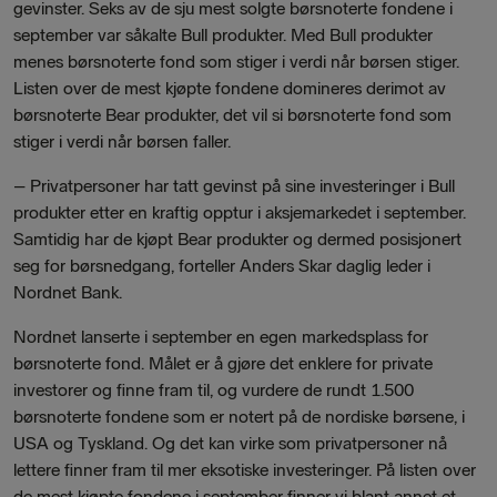
gevinster. Seks av de sju mest solgte børsnoterte fondene i
september var såkalte Bull produkter. Med Bull produkter
menes børsnoterte fond som stiger i verdi når børsen stiger.
Listen over de mest kjøpte fondene domineres derimot av
børsnoterte Bear produkter, det vil si børsnoterte fond som
stiger i verdi når børsen faller.
– Privatpersoner har tatt gevinst på sine investeringer i Bull
produkter etter en kraftig opptur i aksjemarkedet i september.
Samtidig har de kjøpt Bear produkter og dermed posisjonert
seg for børsnedgang, forteller Anders Skar daglig leder i
Nordnet Bank.
Nordnet lanserte i september en egen markedsplass for
børsnoterte fond. Målet er å gjøre det enklere for private
investorer og finne fram til, og vurdere de rundt 1.500
børsnoterte fondene som er notert på de nordiske børsene, i
USA og Tyskland. Og det kan virke som privatpersoner nå
lettere finner fram til mer eksotiske investeringer. På listen over
de mest kjøpte fondene i september finner vi blant annet et