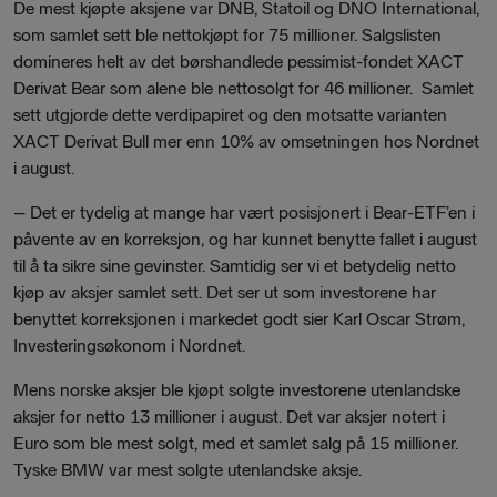
De mest kjøpte aksjene var DNB, Statoil og DNO International,
som samlet sett ble nettokjøpt for 75 millioner. Salgslisten
domineres helt av det børshandlede pessimist-fondet XACT
Derivat Bear som alene ble nettosolgt for 46 millioner. Samlet
sett utgjorde dette verdipapiret og den motsatte varianten
XACT Derivat Bull mer enn 10% av omsetningen hos Nordnet
i august.
–
Det er tydelig at mange har vært posisjonert i Bear-ETF’en i
påvente av en korreksjon, og har kunnet benytte fallet i august
til å ta sikre sine gevinster. Samtidig ser vi et betydelig netto
kjøp av aksjer samlet sett. Det ser ut som investorene har
benyttet korreksjonen i markedet godt sier Karl Oscar Strøm,
Investeringsøkonom i Nordnet.
Mens norske aksjer ble kjøpt solgte investorene utenlandske
aksjer for netto 13 millioner i august. Det var aksjer notert i
Euro som ble mest solgt, med et samlet salg på 15 millioner.
Tyske BMW var mest solgte utenlandske aksje.