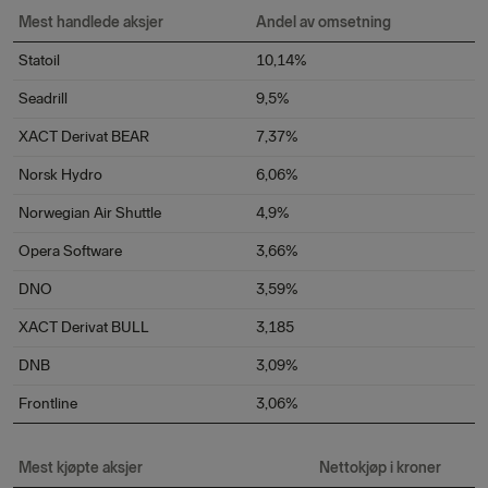
Mest
handlede
aksjer
Andel av
omsetning
Statoil
10,14%
Seadrill
9,5%
XACT Derivat BEAR
7,37%
Norsk Hydro
6,06%
Norwegian Air Shuttle
4,9%
Opera Software
3,66%
DNO
3,59%
XACT Derivat BULL
3,185
DNB
3,09%
Frontline
3,06%
Mest kjøpte aksjer
Nettokjøp i kroner