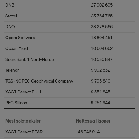
DNB
27 902 695
Statoil
23 764 765
DNO
23 278 566
Opera Software
13 804 451
Ocean Yield
10 604 662
SpareBank 1 Nord-Norge
10 530 847
Telenor
9 992 532
TGS-NOPEC Geophysical Company
9 795 840
XACT Derivat BULL
9 351 845
REC Silicon
9 251 944
Mest solgte aksjer
Nettosalg i kroner
XACT Derivat BEAR
-46 346 914