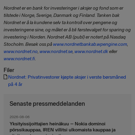
Nordnet er en bank for investeringer i aksjer og fond som er
tilstede i Norge, Sverige, Danmark og Finland. Tanken bak
Nordnet er å la kundene selv ta kontroll over pengene og
investeringene sine, og målet er å bli førstevalget for sparing og
investering i Norden. Nordnet AB (publ) er notert på Nasdaq
Stocholm. Besøk oss på
www.nordnetbankab.wpengine.com
,
www.nordnet.no
,
www.nordnet.se
,
www.nordnet.dk
eller
www.nordnet.fi
.
Filer
Nordnet: Privatinvestorer kjøpte aksjer i verste børsmåned
på 4 år
Senaste pressmeddelanden
2026-08-06
Yksityissijoittajien heinäkuu – Nokia dominoi
pörssikauppaa, IREN villitsi ulkomaista kauppaa ja