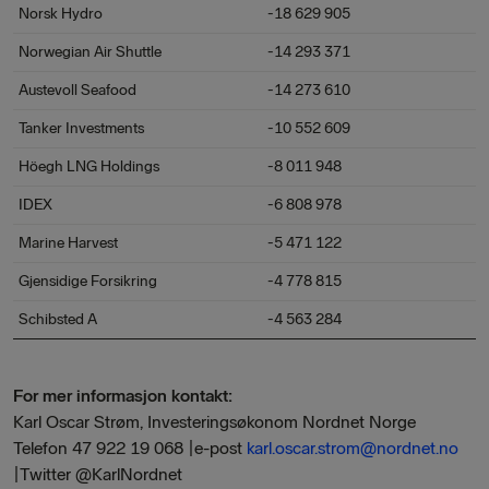
Norsk Hydro
-18 629 905
Norwegian Air Shuttle
-14 293 371
Austevoll Seafood
-14 273 610
Tanker Investments
-10 552 609
Höegh LNG Holdings
-8 011 948
IDEX
-6 808 978
Marine Harvest
-5 471 122
Gjensidige Forsikring
-4 778 815
Schibsted A
-4 563 284
For mer informasjon kontakt:
Karl Oscar Strøm, Investeringsøkonom Nordnet Norge
Telefon 47 922 19 068 |e-post
karl.oscar.strom@nordnet.no
|Twitter @KarlNordnet