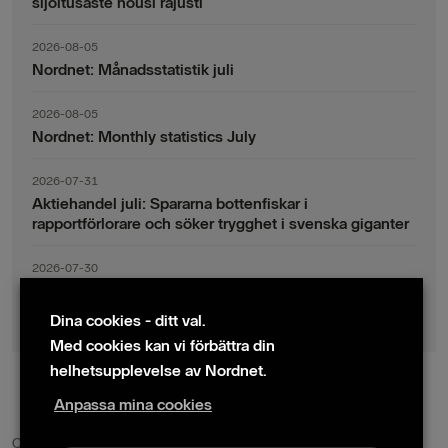
sijoitusaste nousi rajusti
2026-08-05
Nordnet: Månadsstatistik juli
2026-08-05
Nordnet: Monthly statistics July
2026-07-31
Aktiehandel juli: Spararna bottenfiskar i
rapportförlorare och söker trygghet i svenska giganter
2026-07-30
Fondsparande juli: Vinsthemtagningar i teknik – men
indexsparandet ligger fast
Dina cookies - ditt val.
Med cookies kan vi förbättra din
helhetsupplevelse av Nordnet.
Anpassa mina cookies
© 2024 Nordnet AB (publ)
Cookie policy
|
Kontakta oss
|
Presskontakter