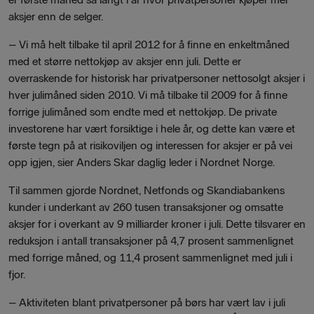
aksjer enn de selger.
– Vi må helt tilbake til april 2012 for å finne en enkeltmåned
med et større nettokjøp av aksjer enn juli. Dette er
overraskende for historisk har privatpersoner nettosolgt aksjer i
hver julimåned siden 2010. Vi må tilbake til 2009 for å finne
forrige julimåned som endte med et nettokjøp. De private
investorene har vært forsiktige i hele år, og dette kan være et
første tegn på at risikoviljen og interessen for aksjer er på vei
opp igjen, sier Anders Skar daglig leder i Nordnet Norge.
Til sammen gjorde Nordnet, Netfonds og Skandiabankens
kunder i underkant av 260 tusen transaksjoner og omsatte
aksjer for i overkant av 9 milliarder kroner i juli. Dette tilsvarer en
reduksjon i antall transaksjoner på 4,7 prosent sammenlignet
med forrige måned, og 11,4 prosent sammenlignet med juli i
fjor.
– Aktiviteten blant privatpersoner på børs har vært lav i juli