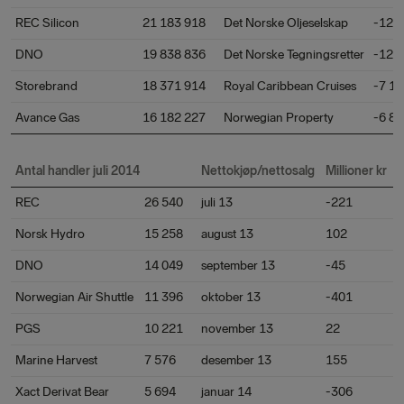
REC Silicon
21 183 918
Det Norske Oljeselskap
-12 
DNO
19 838 836
Det Norske Tegningsretter
-12 
Storebrand
18 371 914
Royal Caribbean Cruises
-7 19
Avance Gas
16 182 227
Norwegian Property
-6 82
Antal handler juli 2014
Nettokjøp/nettosalg
Millioner kr
REC
26 540
juli 13
-221
Norsk Hydro
15 258
august 13
102
DNO
14 049
september 13
-45
Norwegian Air Shuttle
11 396
oktober 13
-401
PGS
10 221
november 13
22
Marine Harvest
7 576
desember 13
155
Xact Derivat Bear
5 694
januar 14
-306