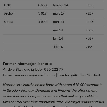
DNB
5 658
februar 14
-156
Archer
5 617
mars 14
-207
Opera
4 992
april 14
-118
mai 14
-552
juni 14
-527
Juli 14
252
For mer informasjon, kontakt:
Anders Skar, daglig leder, 959 222 77
E-mail: anders.skar@nordnet.no | Twitter: @AndersNordnet
Nordnet is a Nordic online bank with about 516,000 accounts
in Sweden, Norway, Denmark and Finland. We offer private
individuals and companies services that make it possible to
take control over their financial future. We target conscientious