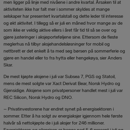
men ligger på linje med nivåene i andre kvartal. Årsaken til at
aktiviteten ikke har falt mer i sommer skyldes at mange
selskaper har presentert kvartalstall og dette leder til interesse
og økt aktivitet. I tillegg så er juli en måned hvor mange av de
som ikke er veldig aktive ellers i året får tid til så se over og
gjøre justeringer i aksjeporteføljene sine. Ettersom de fleste
meglerhus nå tilbyr aksjehandelsløsninger for mobil og
nettbrett er det enkelt å ta med seg børsen på sommerferie og
gjøre en handel eller to fra hytta eller hengekøya, sier Anders
Skar.
De mest kjøpte aksjene i juli var Subsea 7, PGS og Statoil,
mens de mest solgte var Xact Derivat Bear, Norsk Hydro og
Gjensidige. Aksjene som privatpersoner handlet mest i juli var
REC Silicon, Norsk Hydro og DNO.
– Privatinvestorene har endret synet på energisektoren i
sommer. Etter å ha solgt av energiaksjer igjennom hele første
halvår så nettokjøpte de i juli aksjer for 246 millioner.
Energiektoren og oljeprisen er begge ned 5-6 prosent i juli og