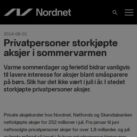
Hoppa
H
till
Sök
innehåll
2014-08-01
Privatpersoner storkjøpte
aksjer i sommervarmen
Varme sommerdager og ferietid bidrar vanligvis
til lavere interesse for aksjer blant småsparere
på børs. Slik har det ikke vært i juli i år. I stedet
storkjøpte privatpersoner aksjer.
Private aksjekunder hos Nordnet, Netfonds og Skandiabanken
nettokjøpte aksjer for 252 millioner i juli. Fra januar til juni
nettosolgte privatpersoner aksjer for over 1,8 milliarder, og juli
er første måned så langt i år hvor privatpersoner kjøper mer