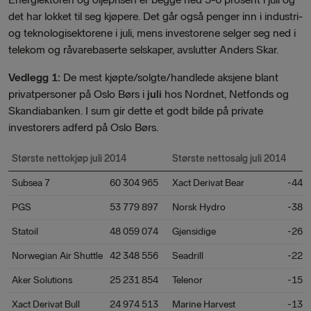
det har lokket til seg kjøpere. Det går også penger inn i industri-
og teknologisektorene i juli, mens investorene selger seg ned i
telekom og råvarebaserte selskaper, avslutter Anders Skar.
Vedlegg 1:
De mest kjøpte/solgte/handlede aksjene blant
privatpersoner på Oslo Børs i
juli
hos Nordnet, Netfonds og
Skandiabanken. I sum gir dette et godt bilde på private
investorers adferd på Oslo Børs.
Største nettokjøp juli 2014
Største nettosalg juli 2014
Subsea 7
60 304 965
Xact Derivat Bear
-44 
PGS
53 779 897
Norsk Hydro
-38 
Statoil
48 059 074
Gjensidige
-26 
Norwegian Air Shuttle
42 348 556
Seadrill
-22 
Aker Solutions
25 231 854
Telenor
-15 
Xact Derivat Bull
24 974 513
Marine Harvest
-13 