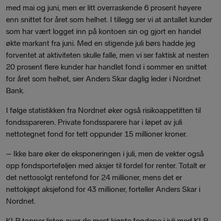
med mai og juni, men er litt overraskende 6 prosent høyere
enn snittet for året som helhet. I tillegg ser vi at antallet kunder
som har vært logget inn på kontoen sin og gjort en handel
økte markant fra juni. Med en stigende juli børs hadde jeg
forventet at aktiviteten skulle falle, men vi ser faktisk at nesten
20 prosent flere kunder har handlet fond i sommer en snittet
for året som helhet, sier Anders Skar daglig leder i Nordnet
Bank.
I følge statistikken fra Nordnet øker også risikoappetitten til
fondsspareren. Private fondssparere har i løpet av juli
nettotegnet fond for tett oppunder 15 millioner kroner.
–
Ikke bare øker de eksponeringen i juli, men de vekter også
opp fondsporteføljen med aksjer til fordel for renter. Totalt er
det nettosolgt rentefond for 24 millioner, mens det er
nettokjøpt aksjefond for 43 millioner, forteller Anders Skar i
Nordnet.
KLP topper listen over de mest kjøpte fondene i juli med KLP