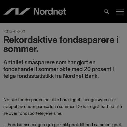
Hoppa
H
till
Sök
innehåll
2013-08-02
Rekordaktive fondssparere i
sommer.
Antallet småsparere som har gjort en
fondshandel i sommer økte med 20 prosent i
følge fondsstatistikk fra Nordnet Bank.
Norske fondssparere har ikke bare ligget i hengekøyen eller
slappet av under parasollen i sommer. De har også hatt tid til å
se over fondsporteføljene sine.
–
Fondsomsetningen i juli gikk riktignok litt ned sammenlignet