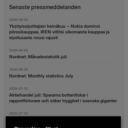
Senaste pressmeddelanden
2026-08-06
Yksityissijoittajien heinäkuu – Nokia dominoi
pörssikauppaa, IREN villitsi ulkomaista kauppaa ja
sijoitusaste nousi rajusti
2026-08-05
Nordnet: Månadsstatistik juli
2026-08-05
Nordnet: Monthly statistics July
2026-07-31
Aktiehandel juli: Spararna bottenfiskar i
rapportförlorare och söker trygghet i svenska giganter
2026-07-30
Fondsparande juli: Vinsthemtagningar i teknik – men
indexsparandet ligger fast