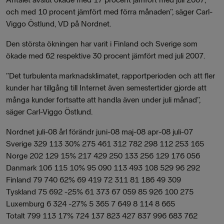
och med 10 procent jämfört med förra månaden”, säger Carl-
Viggo Östlund, VD på Nordnet.
Den största ökningen har varit i Finland och Sverige som
ökade med 62 respektive 30 procent jämfört med juli 2007.
”Det turbulenta marknadsklimatet, rapportperioden och att fler
kunder har tillgång till Internet även semestertider gjorde att
många kunder fortsatte att handla även under juli månad”,
säger Carl-Viggo Östlund.
Nordnet juli-08 årl förändr juni-08 maj-08 apr-08 juli-07
Sverige 329 113 30% 275 461 312 782 298 112 253 165
Norge 202 129 15% 217 429 250 133 256 129 176 056
Danmark 106 115 10% 95 090 113 493 108 529 96 292
Finland 79 740 62% 69 419 72 311 81 186 49 309
Tyskland 75 692 -25% 61 373 67 059 85 926 100 275
Luxemburg 6 324 -27% 5 365 7 649 8 114 8 665
Totalt 799 113 17% 724 137 823 427 837 996 683 762