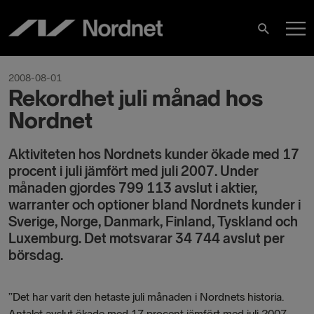
Hoppa
H
till
Sök
innehåll
2008-08-01
Rekordhet juli månad hos
Nordnet
Aktiviteten hos Nordnets kunder ökade med 17
procent i juli jämfört med juli 2007. Under
månaden gjordes 799 113 avslut i aktier,
warranter och optioner bland Nordnets kunder i
Sverige, Norge, Danmark, Finland, Tyskland och
Luxemburg. Det motsvarar 34 744 avslut per
börsdag.
”Det har varit den hetaste juli månaden i Nordnets historia.
Antalet avslut ökade med 17 procent jämfört med juli 2007,