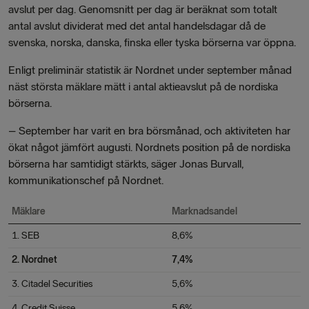
avslut per dag. Genomsnitt per dag är beräknat som totalt
antal avslut dividerat med det antal handelsdagar då de
svenska, norska, danska, finska eller tyska börserna var öppna.
Enligt preliminär statistik är Nordnet under september månad
näst största mäklare mätt i antal aktieavslut på de nordiska
börserna.
– September har varit en bra börsmånad, och aktiviteten har
ökat något jämfört augusti. Nordnets position på de nordiska
börserna har samtidigt stärkts, säger Jonas Burvall,
kommunikationschef på Nordnet.
Mäklare
Marknadsandel
1. SEB
8,6%
2. Nordnet
7,4%
3. Citadel Securities
5,6%
4. Credit Suisse
5,6%