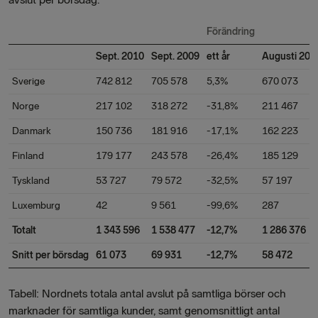
Förändring
Sept. 2010
Sept. 2009
ett år
Augusti 201
Sverige
742 812
705 578
5,3%
670 073
Norge
217 102
318 272
-31,8%
211 467
Danmark
150 736
181 916
-17,1%
162 223
Finland
179 177
243 578
-26,4%
185 129
Tyskland
53 727
79 572
-32,5%
57 197
Luxemburg
42
9 561
-99,6%
287
Totalt
1 343 596
1 538 477
-12,7%
1 286 376
Snitt per börsdag
61 073
69 931
-12,7%
58 472
Tabell: Nordnets totala antal avslut på samtliga börser och
marknader för samtliga kunder, samt genomsnittligt antal