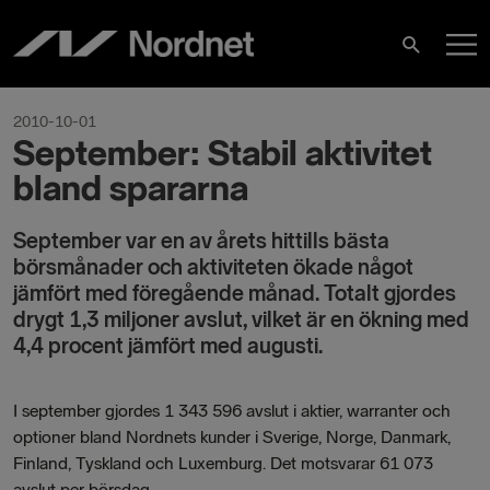
Hoppa
H
till
Sök
innehåll
2010-10-01
September: Stabil aktivitet
bland spararna
​September var en av årets hittills bästa
börsmånader och aktiviteten ökade något
jämfört med föregående månad. Totalt gjordes
drygt 1,3 miljoner avslut, vilket är en ökning med
4,4 procent jämfört med augusti.
I september gjordes 1 343 596 avslut i aktier, warranter och
optioner bland Nordnets kunder i Sverige, Norge, Danmark,
Finland, Tyskland och Luxemburg. Det motsvarar 61 073
avslut per börsdag.