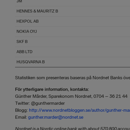
JM
HENNES & MAURITZ B
HEXPOL AB
NOKIA OYJ
SKF B
ABB LTD
HUSQVARNA B
Statistiken som presenteras baseras på Nordnet Banks öve
För ytterligare information, kontakta:
Günther Mårder, Sparekonom Nordnet, 0704 – 36 21 44
Twitter: @gunthermarder
Blogg:
http://www.nordnetbloggen.se/author/gunther-ma
Email:
gunther.marder@nordnet.se
Nordnet is a Nordic online bank with about 570,800 accou