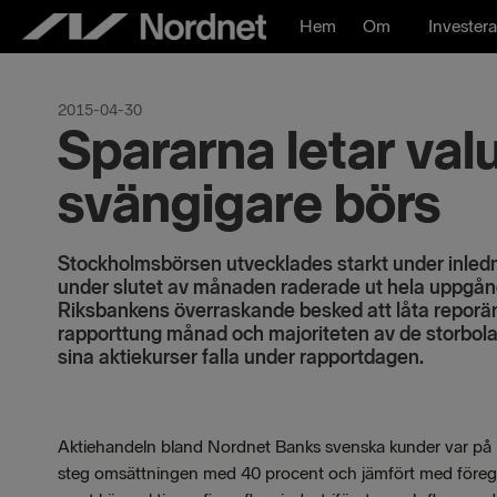
Hoppa
Hem
Om
Investera
till
innehåll
2015-04-30
Spararna letar val
svängigare börs
Stockholmsbörsen utvecklades starkt under inledn
under slutet av månaden raderade ut hela uppgånge
Riksbankens överraskande besked att låta reporänt
rapporttung månad och majoriteten av de storbol
sina aktiekurser falla under rapportdagen.
Aktiehandeln bland Nordnet Banks svenska kunder var på 
steg omsättningen med 40 procent och jämfört med före