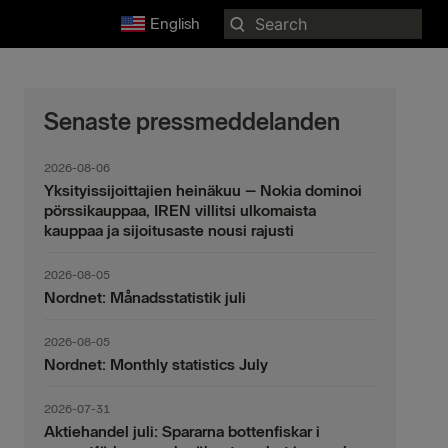
Search
English
for:
Senaste pressmeddelanden
2026-08-06
Yksityissijoittajien heinäkuu – Nokia dominoi
pörssikauppaa, IREN villitsi ulkomaista
kauppaa ja sijoitusaste nousi rajusti
2026-08-05
Nordnet: Månadsstatistik juli
2026-08-05
Nordnet: Monthly statistics July
2026-07-31
Aktiehandel juli: Spararna bottenfiskar i