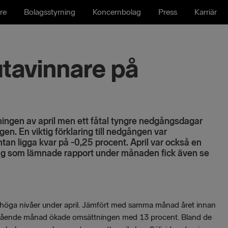
re
Bolagsstyrning
Koncernbolag
Press
Karriär
utavinnare på
ingen av april men ett fåtal tyngre nedgångsdagar
n. En viktig förklaring till nedgången var
an ligga kvar på -0,25 procent. April var också en
ag som lämnade rapport under månaden fick även se
höga nivåer under april. Jämfört med samma månad året innan
gående månad ökade omsättningen med 13 procent. Bland de