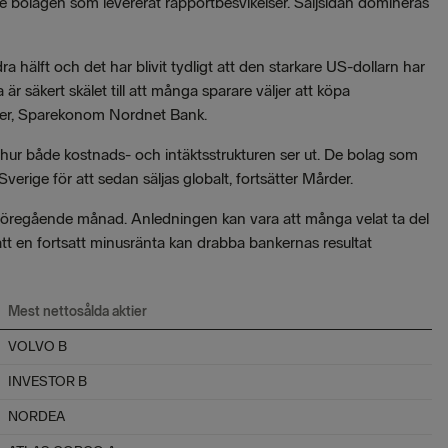
 de bolagen som levererat rapportbesvikelser. Säljsidan domineras
hälft och det har blivit tydligt att den starkare US-dollarn har
r säkert skälet till att många sparare väljer att köpa
rder, Sparekonom Nordnet Bank.
tå hur både kostnads- och intäktsstrukturen ser ut. De bolag som
erige för att sedan säljas globalt, fortsätter Mårder.
föregående månad. Anledningen kan vara att många velat ta del
t en fortsatt minusränta kan drabba bankernas resultat
Mest nettosålda aktier
VOLVO B
INVESTOR B
NORDEA