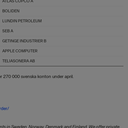
ATLAS COPCO A
BOLIDEN
LUNDIN PETROLEUM
SEB A
GETINGE INDUSTRIER B
APPLE COMPUTER
TELIASONERA AB
r 270 000 svenska konton under april.
rder/
nts in Sweden, Norway, Denmark and Finland. We offer private