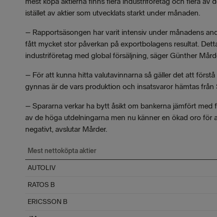
mest köpa aktierna finns flera industriföretag och flera av
istället av aktier som utvecklats starkt under månaden.
– Rapportsäsongen har varit intensiv under månadens andra 
fått mycket stor påverkan på exportbolagens resultat. Detta ä
industriföretag med global försäljning, säger Günther Må
– För att kunna hitta valutavinnarna så gäller det att förs
gynnas är de vars produktion och insatsvaror hämtas från Sv
– Spararna verkar ha bytt åsikt om bankerna jämfört med 
av de höga utdelningarna men nu känner en ökad oro för at
negativt, avslutar Mårder.
Mest nettoköpta aktier
AUTOLIV
RATOS B
ERICSSON B