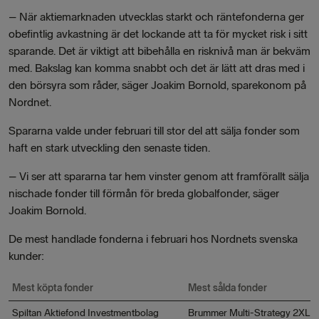
–
När aktiemarknaden utvecklas starkt och räntefonderna ger
obefintlig avkastning är det lockande att ta för mycket risk i sitt
sparande. Det är viktigt att bibehålla en risknivå man är bekväm
med. Bakslag kan komma snabbt och det är lätt att dras med i
den börsyra som råder, säger Joakim Bornold, sparekonom på
Nordnet.
Spararna valde under februari till stor del att sälja fonder som
haft en stark utveckling den senaste tiden.
–
Vi ser att spararna tar hem vinster genom att framförallt sälja
nischade fonder till förmån för breda globalfonder, säger
Joakim Bornold.
De mest handlade fonderna i februari hos Nordnets svenska
kunder:
Mest köpta fonder
Mest sålda fonder
Spiltan Aktiefond Investmentbolag
Brummer Multi-Strategy 2XL