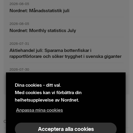
2026-08-05
Nordnet: Månadsstatistik juli
2026-08-05
Nordnet: Monthly statistics July
2026-07-31
Aktiehandel juli: Spararna bottenfiskar i
rapportförlorare och söker trygghet i svenska giganter
2026-07-30
Fondsparande juli: Vinsthemtagningar i teknik – men
indexsparandet ligger fast
Dina cookies - ditt val.
Med cookies kan vi förbättra din
helhetsupplevelse av Nordnet.
Anpassa mina cookies
© 2024 Nordnet AB (publ)
Cookie policy
|
Kontakta oss
|
Presskontakter
Acceptera alla cookies