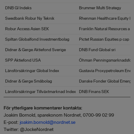
DNB Gl Indeks
Brummer Multi Strategy
Swedbank Robur Ny Teknik
Rhenman Healthcare Equity l/s
Robur Access Asien SEK
Franklin Natural Resources a a
Spiltan Globalfond Investmentbolag
Pictet Russian Equities p cap
Didner & Gerge Aktiefond Sverige
DNB Fund Global sri
SPP Aktiefond USA
Öhman Penningsmarknadsfo
Länsförsäkringar Global Index
Gustavia Proxypetroleum Ener
Didner & Gerge Småbolag
Danske Fonder Global Emergin
Länsförsäkringar Tillväxtmarknad Index
DNB Finans SEK
För ytterligare kommentarer kontakta:
Joakim Bornold, sparekonom Nordnet, 0700-99 02 99
E-post:
joakim.bornold@nordnet.se
Twitter: @JockeNordnet