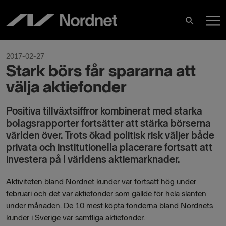
Hoppa
H
till
Sök
innehåll
2017-02-27
Stark börs får spararna att
välja aktiefonder
Positiva tillväxtsiffror kombinerat med starka
bolagsrapporter fortsätter att stärka börserna
världen över. Trots ökad politisk risk väljer både
privata och institutionella placerare fortsatt att
investera på l världens aktiemarknader.
Aktiviteten bland Nordnet kunder var fortsatt hög under
februari och det var aktiefonder som gällde för hela slanten
under månaden. De 10 mest köpta fonderna bland Nordnets
kunder i Sverige var samtliga aktiefonder.