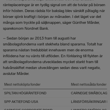
ränteplaceringar är en tydlig signal om att de tvivlar på börsen
inför hösten. Deras rädsla för bakslag blev särskilt påtaglig när
börser sjönk kraftigt i början av månaden. I det läget var det
många som tryckte på säljknappen, säger Günther Mårder,
sparekonom Nordnet Bank.
– Sedan början av 2013 fram till augusti har
småbolagsfonderna varit stekheta bland spararna. Totalt har
spararna nästan tredubblat innehaven men de enorma
inflödena har nu vänts till utflöden. En förklaring till flykten är
att småbolagsfonderna utvecklades mycket starkt fram till
halvårsskiftet medan utvecklingen sedan dess varit negativ,
avslutar Mårder.
Mest nettoköpta fonder
Mest nettosålda fonder
SPILTAN HÖGRÄNTEFOND
CARNEGIE SMÅBOLAG
SPP AKTIEFOND USA
LÄNSFÖRSÄKRINGAR F