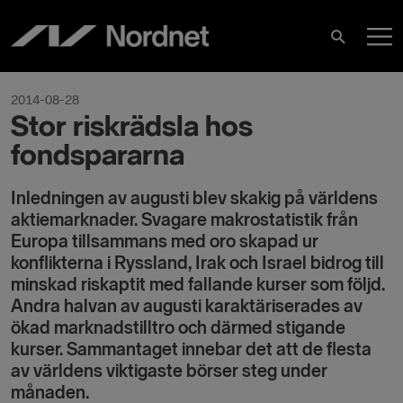
Hoppa
H
till
Sök
innehåll
2014-08-28
Stor riskrädsla hos
fondspararna
Inledningen av augusti blev skakig på världens
aktiemarknader. Svagare makrostatistik från
Europa tillsammans med oro skapad ur
konflikterna i Ryssland, Irak och Israel bidrog till
minskad riskaptit med fallande kurser som följd.
Andra halvan av augusti karaktäriserades av
ökad marknadstilltro och därmed stigande
kurser. Sammantaget innebar det att de flesta
av världens viktigaste börser steg under
månaden.