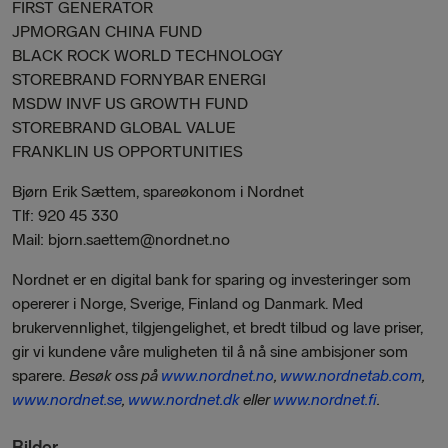
FIRST GENERATOR
JPMORGAN CHINA FUND
BLACK ROCK WORLD TECHNOLOGY
STOREBRAND FORNYBAR ENERGI
MSDW INVF US GROWTH FUND
STOREBRAND GLOBAL VALUE
FRANKLIN US OPPORTUNITIES
Bjørn Erik Sættem, spareøkonom i Nordnet
Tlf: 920 45 330
Mail: bjorn.saettem@nordnet.no
Nordnet er en digital bank for sparing og investeringer som
opererer i Norge, Sverige, Finland og Danmark. Med
brukervennlighet, tilgjengelighet, et bredt tilbud og lave priser,
gir vi kundene våre muligheten til å nå sine ambisjoner som
sparere.
Besøk oss på
www.nordnet.no
,
www.nordnetab.com
,
www.nordnet.se
,
www.nordnet.dk
eller
www.nordnet.fi
.