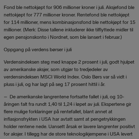
Fond ble nettokjøpt for 906 millioner kroner i juli. Aksjefond ble
nettokjøpt for 777 millioner kroner. Rentefond ble nettokjøpt
for 114 millioner, mens kombinasjonsfond ble nettokjøpt for 15
millioner. (Merk: Disse tallene inkluderer ikke tilflyttede midler til
egen pensjonskonto i Nordnet, som ble lansert i februar.)
Oppgang på verdens børser i juli
Verdensindeksen steg med knappe 2 prosent i juli, godt hjulpet
av amerikanske aksjer, som utgjør to tredjedeler av
verdensindeksen MSCI World Index. Oslo Børs var så vidt i
pluss i juli, og har lagt på seg 17 prosent hittil i år.
– De amerikanske langrentene fortsatte fallet i juli, og 10-
åringen falt fra rundt 1,40 til 1,24 i løpet av juli. Ekspertene gir
flere mulige forklaringer på rentefallet, blant annet at
inflasjonsfrykten i USA har avtatt samt at pengetrykkingen
holder rentene nede. Uansett årsak er lavere langrenter positivt
for aksjer. I tillegg har de store teknologikjempene i USA levert