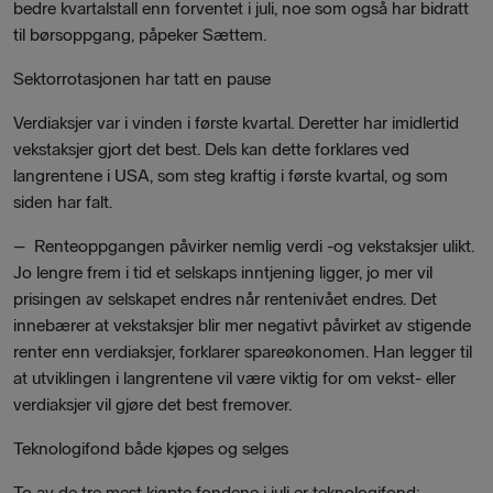
bedre kvartalstall enn forventet i juli, noe som også har bidratt
til børsoppgang, påpeker Sættem.
Sektorrotasjonen har tatt en pause
Verdiaksjer var i vinden i første kvartal. Deretter har imidlertid
vekstaksjer gjort det best. Dels kan dette forklares ved
langrentene i USA, som steg kraftig i første kvartal, og som
siden har falt.
– Renteoppgangen påvirker nemlig verdi -og vekstaksjer ulikt.
Jo lengre frem i tid et selskaps inntjening ligger, jo mer vil
prisingen av selskapet endres når rentenivået endres. Det
innebærer at vekstaksjer blir mer negativt påvirket av stigende
renter enn verdiaksjer, forklarer spareøkonomen. Han legger til
at utviklingen i langrentene vil være viktig for om vekst- eller
verdiaksjer vil gjøre det best fremover.
Teknologifond både kjøpes og selges
To av de tre mest kjøpte fondene i juli er teknologifond: