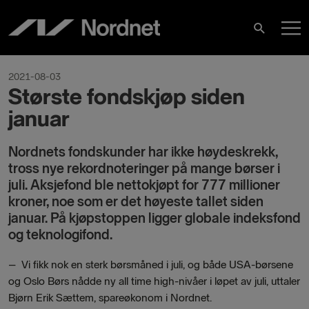
Hoppa
H
till
Sök
innehåll
2021-08-03
Største fondskjøp siden
januar
Nordnets fondskunder har ikke høydeskrekk,
tross nye rekordnoteringer på mange børser i
juli. Aksjefond ble nettokjøpt for 777 millioner
kroner, noe som er det høyeste tallet siden
januar. På kjøpstoppen ligger globale indeksfond
og teknologifond.
– Vi fikk nok en sterk børsmåned i juli, og både USA-børsene
og Oslo Børs nådde ny all time high-nivåer i løpet av juli, uttaler
Bjørn Erik Sættem, spareøkonom i Nordnet.