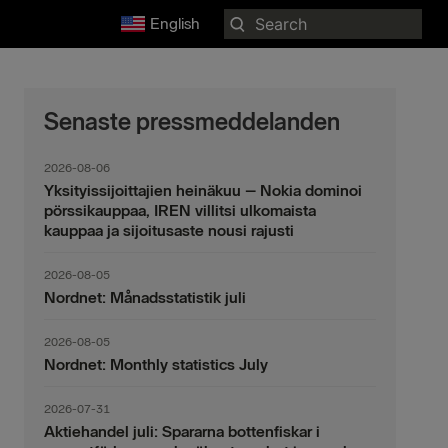
Search
English
for:
Senaste pressmeddelanden
2026-08-06
Yksityissijoittajien heinäkuu – Nokia dominoi
pörssikauppaa, IREN villitsi ulkomaista
kauppaa ja sijoitusaste nousi rajusti
2026-08-05
Nordnet: Månadsstatistik juli
2026-08-05
Nordnet: Monthly statistics July
2026-07-31
Aktiehandel juli: Spararna bottenfiskar i