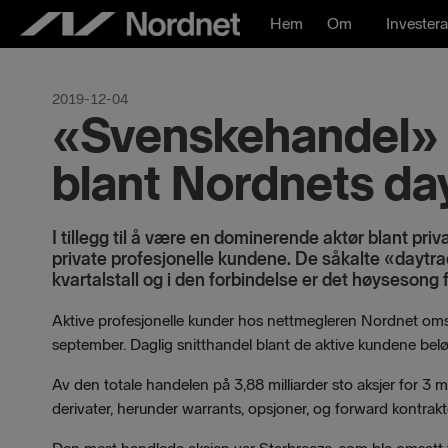
Hoppa
Hem
Om
Investera
till
innehåll
2019-12-04
«Svenskehandel» e
blant Nordnets da
I tillegg til å være en dominerende aktør blant pri
private profesjonelle kundene. De såkalte «dayt
kvartalstall og i den forbindelse er det høysesong
Aktive profesjonelle kunder hos nettmegleren Nordnet omsatt
september. Daglig snitthandel blant de aktive kundene bel
Av den totale handelen på 3,88 milliarder sto aksjer for 3 milli
derivater, herunder warrants, opsjoner, og forward kontrakt