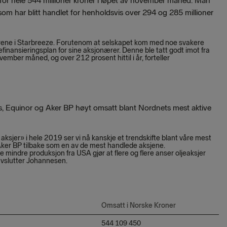
for hele 544 millioner kroner i løpet av november måned. Man
 som har blitt handlet for henholdsvis over 294 og 285 millioner
ærene i Starbreeze. Forutenom at selskapet kom med noe svakere
efinansieringsplan for sine aksjonærer. Denne ble tatt godt imot fra
mber måned, og over 212 prosent hittil i år, forteller
ards, Equinor og Aker BP høyt omsatt blant Nordnets mest aktive
aksjer» i hele 2019 ser vi nå kanskje et trendskifte blant våre mest
ker BP tilbake som en av de mest handlede aksjene.
oe mindre produksjon fra USA gjør at flere og flere anser oljeaksjer
 avslutter Johannesen.
Omsatt i Norske Kroner
544 109 450