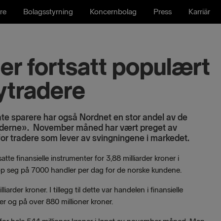
re
Bolagsstyrning
Koncernbolag
Press
Karriär
r fortsatt populært
ytradere
vate sparere har også Nordnet en stor andel av de
raderne». November måned har vært preget av
 for tradere som lever av svingningene i markedet.
e finansielle instrumenter for 3,88 milliarder kroner i
øp seg på 7000 handler per dag for de norske kundene.
arder kroner. I tillegg til dette var handelen i finansielle
er og på over 880 millioner kroner.