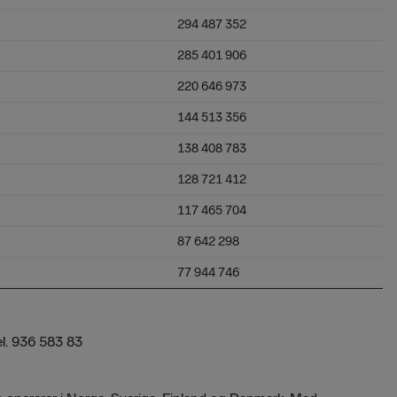
294 487 352
285 401 906
220 646 973
144 513 356
138 408 783
128 721 412
117 465 704
87 642 298
77 944 746
l. 936 583 83