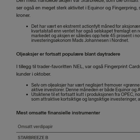
Den mest handlede aksjen var Starbreeze, som ble omsatt 
ser også en meget sterk aktivitet i Equinor og Fingerpring,
kroner.
Det har vært en ekstremt actionfylt måned for aksjon
kvartalstall enn ventet har også selskapet fremlagt en r
markedet og aksjen er således opp hele 45 prosent i nove
investeringsøkonom Mads Johannesen i Nordnet.
Oljeaksjer er fortsatt populære blant daytradere
I tillegg til trader-favoritten NEL, var også Fingerprint C
kunder i oktober.
Selv om oljeaksjer har vært neglisjert fremover «grønne 
aktive investorer. Denne måneden er både Equinor og A
Utsiktene til et fortsatt kutt i produksjonen fra OPEC, n
som attraktive kortsiktige og langsiktige investeringer,
Mest omsatte finansielle instrumenter
Omsatt verdipapir
STARBREEZE B