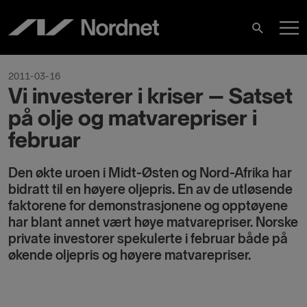
Hoppa
H
till
Sök
innehåll
2011-03-16
Vi investerer i kriser – Satset
på olje og matvarepriser i
februar
Den økte uroen i Midt-Østen og Nord-Afrika har
bidratt til en høyere oljepris. En av de utløsende
faktorene for demonstrasjonene og opptøyene
har blant annet vært høye matvarepriser. Norske
private investorer spekulerte i februar både på
økende oljepris og høyere matvarepriser.