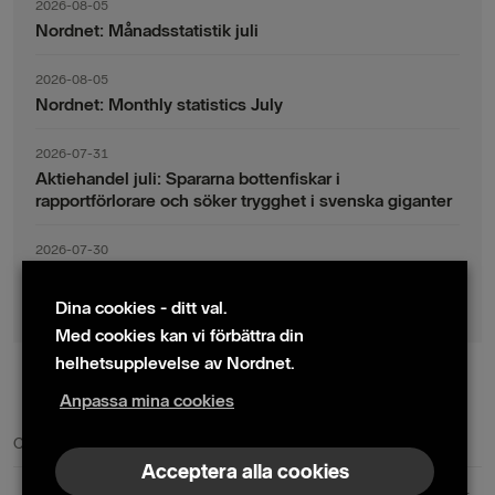
2026-08-05
Nordnet: Månadsstatistik juli
2026-08-05
Nordnet: Monthly statistics July
2026-07-31
Aktiehandel juli: Spararna bottenfiskar i
rapportförlorare och söker trygghet i svenska giganter
2026-07-30
Fondsparande juli: Vinsthemtagningar i teknik – men
indexsparandet ligger fast
Dina cookies - ditt val.
Med cookies kan vi förbättra din
helhetsupplevelse av Nordnet.
Anpassa mina cookies
© 2024 Nordnet AB (publ)
Cookie policy
|
Kontakta oss
|
Presskontakter
Acceptera alla cookies
Nordnet AB (publ) | Box 300 99 | 104 25 Stockholm | Reg. nr. 559073-6681