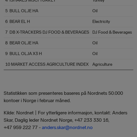
4 ISHARES MSCI TURKEY
Turkey
5 BULL OLJE HA
Oil
6 BEAR EL H
Electricity
7 DB X-TRACKERS DJ FOOD & BEVERAGES
DJ Food & Beverages
8 BEAR OLJE HA
Oil
9 BULL OLJA X3 H
Oil
10 MARKET ACCESS AGRICULTURE INDEX
Agriculture
Statistikken som presenteres baseres på Nordnets 50.000
kontoer i Norge i februar måned.
Kilde: Nordnet | For ytterligere informasjon, kontakt: Anders
Skar, Daglig leder Nordnet Norge, +47 233 330 16,
+47 959 222 77 -
anders.skar@nordnet.no