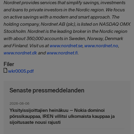
Nordnet provides services that simplify savings, investments
and loans to private investors in the Nordic region. We focus
on active savings with a modern and smart approach. The
holding company, Nordnet AB (plc), is listed on NASDAQ OMX
Stockholm. Nordnet is the leading broker in the Nordic region
with about 360,000 accounts in Sweden, Norway, Denmark
and Finland. Visit us at
www.nordnet.se
,
www.nordnet.no
,
www.nordnet.dk
and
www.nordnet.fi
.
Filer
wkr0005.pdf
Senaste pressmeddelanden
2026-08-06
Yksityissijoittajien heinäkuu – Nokia dominoi
pörssikauppaa, IREN villitsi ulkomaista kauppaa ja
sijoitusaste nousi rajusti