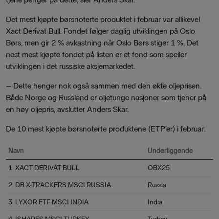
Det mest kjøpte børsnoterte produktet i februar var allikevel
Xact Derivat Bull. Fondet følger daglig utviklingen på Oslo
Børs, men gir 2 % avkastning når Oslo Børs stiger 1 %. Det
nest mest kjøpte fondet på listen er et fond som speiler
utviklingen i det russiske aksjemarkedet.
– Dette henger nok også sammen med den økte oljeprisen.
Både Norge og Russland er oljetunge nasjoner som tjener på
en høy oljepris, avslutter Anders Skar.
De 10 mest kjøpte børsnoterte produktene (ETP’er) i februar:
Navn
Underliggende
1 XACT DERIVAT BULL
OBX25
2 DB X-TRACKERS MSCI RUSSIA
Russia
3 LYXOR ETF MSCI INDIA
India