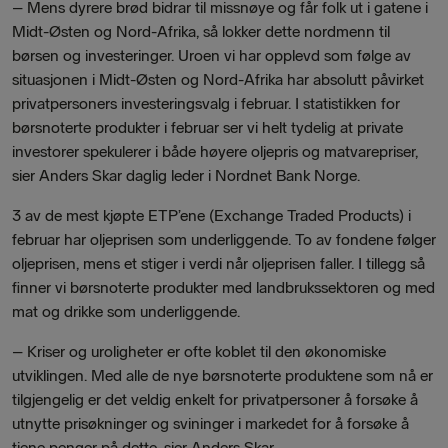
– Mens dyrere brød bidrar til missnøye og får folk ut i gatene i
Midt-Østen og Nord-Afrika, så lokker dette nordmenn til
børsen og investeringer. Uroen vi har opplevd som følge av
situasjonen i Midt-Østen og Nord-Afrika har absolutt påvirket
privatpersoners investeringsvalg i februar. I statistikken for
børsnoterte produkter i februar ser vi helt tydelig at private
investorer spekulerer i både høyere oljepris og matvarepriser,
sier Anders Skar daglig leder i Nordnet Bank Norge.
3 av de mest kjøpte ETP’ene (Exchange Traded Products) i
februar har oljeprisen som underliggende. To av fondene følger
oljeprisen, mens et stiger i verdi når oljeprisen faller. I tillegg så
finner vi børsnoterte produkter med landbrukssektoren og med
mat og drikke som underliggende.
– Kriser og uroligheter er ofte koblet til den økonomiske
utviklingen. Med alle de nye børsnoterte produktene som nå er
tilgjengelig er det veldig enkelt for privatpersoner å forsøke å
utnytte prisøkninger og svininger i markedet for å forsøke å
tjene penger på dette, sier Anders Skar.