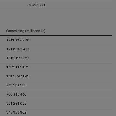
-6 847 600
Omsetning (millioner kr)
1 360 592 278
1 305 191 411
1 262 671 351
1 179 802 079
1 102 743 842
749 991 986
700 318 430
551 291 658
548 983 902