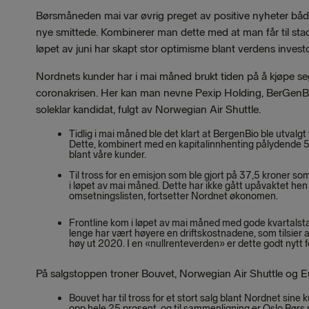
Børsmåneden mai var øvrig preget av positive nyheter båd
nye smittede. Kombinerer man dette med at man får til stad
løpet av juni har skapt stor optimisme blant verdens investo
Nordnets kunder har i mai måned brukt tiden på å kjøpe seg
coronakrisen. Her kan man nevne Pexip Holding, BerGenBio
soleklar kandidat, fulgt av Norwegian Air Shuttle.
Tidlig i mai måned ble det klart at BergenBio ble utvalgt t
Dette, kombinert med en kapitalinnhenting pålydende 500
blant våre kunder.
Til tross for en emisjon som ble gjort på 37,5 kroner s
i løpet av mai måned. Dette har ikke gått upåvaktet hen
omsetningslisten, fortsetter Nordnet økonomen.
Frontline kom i løpet av mai måned med gode kvartalstal
lenge har vært høyere en driftskostnadene, som tilsier a
høy ut 2020. I en «nullrenteverden» er dette godt nytt 
På salgstoppen troner Bouvet, Norwegian Air Shuttle og E
Bouvet har til tross for et stort salg blant Nordnet sine 
opp hele 25 prosent, og til sammenligning er Oslo Børs n