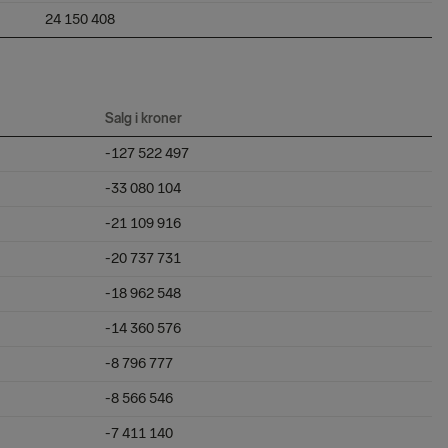
24 150 408
Salg i kroner
-127 522 497
-33 080 104
-21 109 916
-20 737 731
-18 962 548
-14 360 576
-8 796 777
-8 566 546
-7 411 140