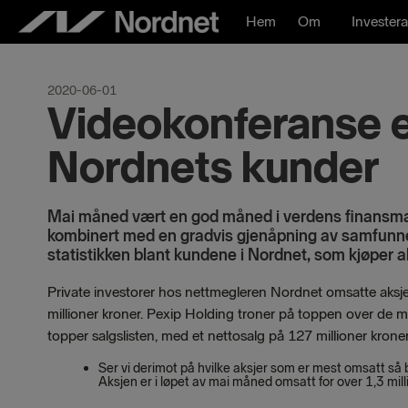
Hoppa
Hem
Om
Investera
till
innehåll
2020-06-01
Videokonferanse e
Nordnets kunder
Mai måned vært en god måned i verdens finansmar
kombinert med en gradvis gjenåpning av samfunnet 
statistikken blant kundene i Nordnet, som kjøper 
Private investorer hos nettmegleren Nordnet omsatte aksje
millioner kroner. Pexip Holding troner på toppen over de m
topper salgslisten, med et nettosalg på 127 millioner kroner
Ser vi derimot på hvilke aksjer som er mest omsatt så
Aksjen er i løpet av mai måned omsatt for over 1,3 milli