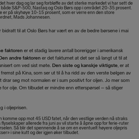
et hver dag og lar seg forbløffe av det sterke markedet vi har sett de
er både S&P-500, Nastaq og Oslo Børs opp i området 20-35 prosent.
orge er på skyhøye 10-15 prosent, som er verre enn den store
 Nordnet, Mads Johannesen.
 bidratt til at Oslo Børs har vært en av de bedre børsene i mai
e faktoren
er et stadig lavere antall borerigger i amerikansk
Den andre faktoren
er det faktumet at det ser så langt ut til at
unisert om ved sist møte
. Den siste og kanskje viktigste
, er at
fremst på Kina, som ser ut til å ha ridd av den verste bølgen av
t drar seg mot normalen er i sum positivt for oljen. Jo mer som
for olje. Om tilbudet er mindre enn etterspørsel – så stiger
 i oljeprisen.
rt kan komme opp mot 45 USD fatet, når den vestlige verden nå straks
flyselskaper allerede fra juni av vil starte å åpne opp for ferie-ruter
pørselen. Så blir det spennende å se om en eventuelt høyere oljepris
r» i sine kutt og der igjen øker tilbudet.