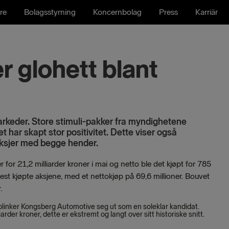
re
Bolagsstyrning
Koncernbolag
Press
Karriär
r glohett blant
keder. Store stimuli-pakker fra myndighetene
har skapt stor positivitet. Dette viser også
aksjer med begge hender.
r for 21,2
milliarder kroner i mai og netto ble det kjøpt for 785
est kjøpte aksjene, med et nettokjøp på 69,6 millioner. Bouvet
.
 blinker Kongsberg Automotive seg ut som en soleklar kandidat.
arder kroner, dette er ekstremt og langt over sitt historiske snitt.