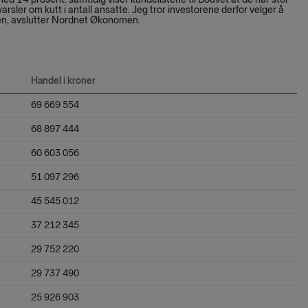
rsler om kutt i antall ansatte. Jeg tror investorene derfor velger å
men, avslutter Nordnet Økonomen.
Handel i kroner
69 669 554
68 897 444
60 603 056
51 097 296
45 545 012
37 212 345
29 752 220
29 737 490
25 926 903