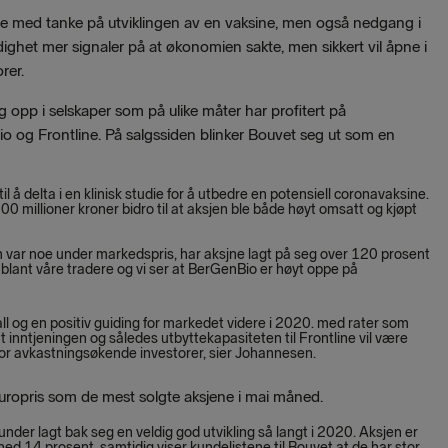
e med tanke på utviklingen av en vaksine, men også nedgang i
ighet mer signaler på at økonomien sakte, men sikkert vil åpne i
rer.
 opp i selskaper som på ulike måter har profitert på
 og Frontline. På salgssiden blinker Bouvet seg ut som en
il å delta i en klinisk studie for å utbedre en potensiell coronavaksine.
 millioner kroner bidro til at aksjen ble både høyt omsatt og kjøpt
om var noe under markedspris, har aksjne lagt på seg over 120 prosent
 blant våre tradere og vi ser at BerGenBio er høyt oppe på
l og en positiv guiding for markedet videre i 2020. med rater som
t inntjeningen og således utbyttekapasiteten til Frontline vil være
for avkastningsøkende investorer, sier Johannesen.
uropris som de mest solgte aksjene i mai måned.
kunder lagt bak seg en veldig god utvikling så langt i 2020. Aksjen er
ed 14 prosent. samtidig viser kundelistene til Bouvet at de har stor