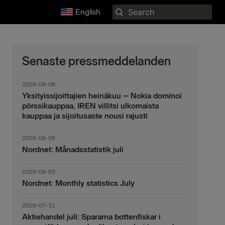
Search
English
for:
Senaste pressmeddelanden
2026-08-06
Yksityissijoittajien heinäkuu – Nokia dominoi
pörssikauppaa, IREN villitsi ulkomaista
kauppaa ja sijoitusaste nousi rajusti
2026-08-05
Nordnet: Månadsstatistik juli
2026-08-05
Nordnet: Monthly statistics July
2026-07-31
Aktiehandel juli: Spararna bottenfiskar i