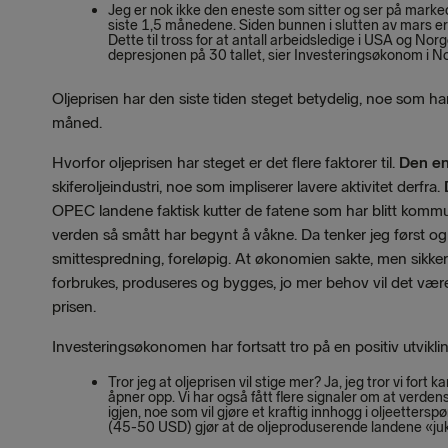
Jeg er nok ikke den eneste som sitter og ser på marked
siste 1,5 månedene. Siden bunnen i slutten av mars 
Dette til tross for at antall arbeidsledige i USA og N
depresjonen på 30 tallet, sier Investeringsøkonom i
Oljeprisen har den siste tiden steget betydelig, noe som har
måned.
Hvorfor oljeprisen har steget er det flere faktorer til.
Den en
skiferoljeindustri, noe som impliserer lavere aktivitet derfra.
OPEC landene faktisk kutter de fatene som har blitt komm
verden så smått har begynt å våkne. Da tenker jeg først og 
smittespredning, foreløpig. At økonomien sakte, men sikker
forbrukes, produseres og bygges, jo mer behov vil det være 
prisen.
Investeringsøkonomen har fortsatt tro på en positiv utvikling
Tror jeg at oljeprisen vil stige mer? Ja, jeg tror vi fo
åpner opp. Vi har også fått flere signaler om at verdens 
igjen, noe som vil gjøre et kraftig innhogg i oljeetters
(45-50 USD) gjør at de oljeproduserende landene «jukse