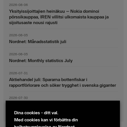
2026-08-06
Yksityissijoittajien heinäkuu – Nokia dominoi
pörssikauppaa, IREN villitsi ulkomaista kauppaa ja
sijoitusaste nousi rajusti
2026-08-05
Nordnet: Månadsstatistik juli
2026-08-05
Nordnet: Monthly statistics July
2026-07-31
Aktiehandel juli: Spararna bottenfiskar i
rapportförlorare och söker trygghet i svenska giganter
2026-07-30
Fondsparande juli: Vinsthemtagningar i teknik – men
indexsparandet ligger fast
Dina cookies - ditt val.
Med cookies kan vi förbättra din
helhetsupplevelse av Nordnet.