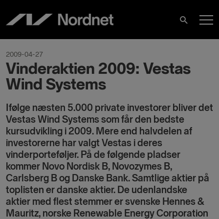
Hoppa
H
till
Sök
innehåll
2009-04-27
Vinderaktien 2009: Vestas
Wind Systems
Ifølge næsten 5.000 private investorer bliver det
Vestas Wind Systems som får den bedste
kursudvikling i 2009. Mere end halvdelen af
investorerne har valgt Vestas i deres
vinderporteføljer. På de følgende pladser
kommer Novo Nordisk B, Novozymes B,
Carlsberg B og Danske Bank. Samtlige aktier på
toplisten er danske aktier. De udenlandske
aktier med flest stemmer er svenske Hennes &
Mauritz, norske Renewable Energy Corporation