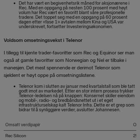
Det har vært en begivenhetsrik måned for aksjonærene i
Rec. Med en oppgang på nesten 100 prosent med høyt
volum har Rec vært en favoritt blant våre profesjonelle
tradere. Det toppet seg med en oppgang på 60 prosent
dagen etter «fase 1» avtalen mellom Kina og USA var
underskrevet, fortsetter Investeringsøkonomen.
Voldsom omsetningsvekst i Telenor
I tillegg til kjente trader-favoritter som Rec og Equinor ser man
også at gamle favoritter som Norwegian og Nel er tilbake i
manesjen. Det mest spennende er derimot Telenor som
sjeldent er høyt oppe på omsetningslistene.
Telenor kom i slutten av januar med kvartalstall som ble tatt
godt imot av markedet. Etter en stor intern prosess trykker
Telenor-ledelsen nå på knappen: Konsernet skiller eiendom
og mobil-, radio- og bredbåndsnettet ut i et eget
infrastrukturselskap kalt Telenor Infra. Dette er et grep som
bidrar til å synliggjøre verdier, avslutter Johannesen.
Omsatt verdipapir
Oms
Rec Silicon
292