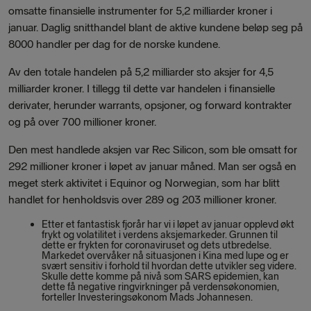
omsatte finansielle instrumenter for 5,2 milliarder kroner i
januar. Daglig snitthandel blant de aktive kundene beløp seg på
8000 handler per dag for de norske kundene.
Av den totale handelen på 5,2 milliarder sto aksjer for 4,5
milliarder kroner. I tillegg til dette var handelen i finansielle
derivater, herunder warrants, opsjoner, og forward kontrakter
og på over 700 millioner kroner.
Den mest handlede aksjen var Rec Silicon, som ble omsatt for
292 millioner kroner i løpet av januar måned. Man ser også en
meget sterk aktivitet i Equinor og Norwegian, som har blitt
handlet for henholdsvis over 289 og 203 millioner kroner.
Etter et fantastisk fjorår har vi i løpet av januar opplevd økt
frykt og volatilitet i verdens aksjemarkeder. Grunnen til
dette er frykten for coronaviruset og dets utbredelse.
Markedet overvåker nå situasjonen i Kina med lupe og er
svært sensitiv i forhold til hvordan dette utvikler seg videre.
Skulle dette komme på nivå som SARS epidemien, kan
dette få negative ringvirkninger på verdensøkonomien,
forteller Investeringsøkonom Mads Johannesen.