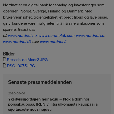
Nordnet er en digital bank for sparing og investeringer som
opererer i Norge, Sverige, Finland og Danmark. Med
brukervennlighet, tilgjengelighet, et bredt tilbud og lave priser,
gir vi kundene våre muligheten til å nå sine ambisjoner som
sparere.
Besøk oss
på
www.nordnet.no
,
www.nordnetab.com
,
www.nordnet.se
,
www.nordnet.dk
eller
www.nordnet.fi
.
Bilder
Pressebilde Mads3.JPG
DSC_0073.JPG
Senaste pressmeddelanden
2026-08-06
Yksityissijoittajien heinäkuu – Nokia dominoi
pörssikauppaa, IREN villitsi ulkomaista kauppaa ja
sijoitusaste nousi rajusti