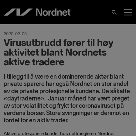
Hoppa
H
till
Sök
innehåll
2020-02-05
Virusutbrudd fører til høy
aktivitet blant Nordnets
aktive tradere
I tillegg til å være en dominerende aktør blant
private sparere har også Nordnet en stor andel
av de private profesjonelle kundene. De såkalte
«daytraderne». Januar måned har vært preget
av stor volatilitet og frykt for coronaviruset på
verdens børser. Store svingninger er derimot en
fordel for en aktiv trader.
Aktive profesjonelle kunder hos nettmegleren Nordnet