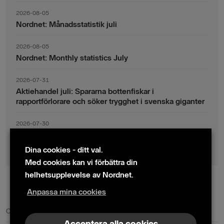
2026-08-05
Nordnet: Månadsstatistik juli
2026-08-05
Nordnet: Monthly statistics July
2026-07-31
Aktiehandel juli: Spararna bottenfiskar i
rapportförlorare och söker trygghet i svenska giganter
2026-07-30
Fondsparande juli: Vinsthemtagningar i teknik – men
indexsparandet ligger fast
Dina cookies - ditt val.
Med cookies kan vi förbättra din
helhetsupplevelse av Nordnet.
Anpassa mina cookies
© 2024 Nordnet AB (publ)
Cookie policy
|
Kontakta oss
|
Presskontakter