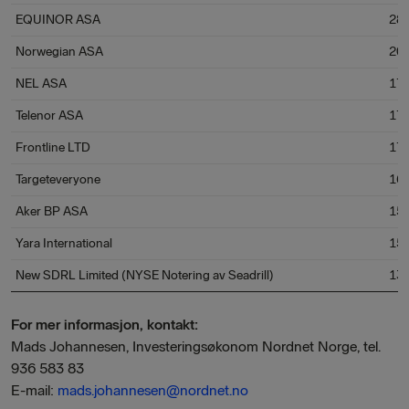
EQUINOR ASA
289
Norwegian ASA
203
NEL ASA
179
Telenor ASA
172
Frontline LTD
171
Targeteveryone
163
Aker BP ASA
156
Yara International
156
New SDRL Limited (NYSE Notering av Seadrill)
139
For mer informasjon, kontakt:
Mads Johannesen, Investeringsøkonom Nordnet Norge, tel.
936 583 83
E-mail:
mads.johannesen@nordnet.no