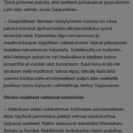
Tämä johtunee pelosta, että tankkerit jumiutuisivat pysyvämmin
Lähi-idän salmiin, arvioi Tuppurainen.
– Geopoliittisen tilanteen kriisiytyminen Iranissa on viime
päivinä toiminut sijoitusmarkkinoille perusteltuna syynä
keventää riskiä. Esimerkiksi öljyn hinnannousu ja
maailmankaupan logistiikan vaikeutuminen olisivat jatkuessaan
todellisia talouskasvun hidasteita. Todellisuutta on kuitenkin,
että Helsingin pörssi on nyt keskiviikkona edelleen kolme
prosenttia yli vuoden alun kurssitason. Suuri kuva ei siis ole
ainakaan vielä muuttunut: talous elpyy, tekoäly lisää tänä
vuonna tuottavuutta ennätyksellisen paljon eikä osakkeille
juurikaan tunnu löytyvän vaihtoehtoja, kertoo Tuppurainen.
Osinko-osakkeet valtasivat ostoslistan
– Helmikuun viiden ostetuimman kotimaisen pörssiosakkeen
listan täyttivät perinteisinä pidetyt vahvaa osinkotuottoa
tarjoavat osakkeet. Näihin lukeutuvat esimerkiksi Mandatum,
Sampo ja Nordea. Riskittömän korkotuoton tason pudottua