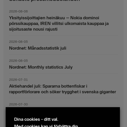
2026-08-06
Yksityissijoittajien heinäkuu – Nokia dominoi
pörssikauppaa, IREN villitsi ulkomaista kauppaa ja
sijoitusaste nousi rajusti
2026-08-05
Nordnet: Månadsstatistik juli
2026-08-05
Nordnet: Monthly statistics July
2026-07-31
Aktiehandel juli: Spararna bottenfiskar i
rapportförlorare och söker trygghet i svenska giganter
2026-07-30
Fondsparande juli: Vinsthemtagningar i teknik – men
indexsparandet ligger fast
Dina cookies - ditt val.
Med cookies kan vi förbättra din