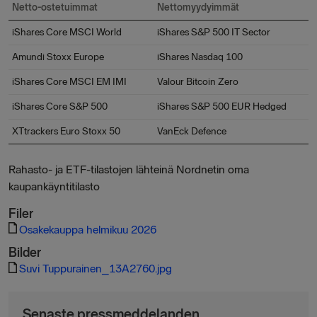
Netto-ostetuimmat
Nettomyydyimmät
iShares Core MSCI World
iShares S&P 500 IT Sector
Amundi Stoxx Europe
iShares Nasdaq 100
iShares Core MSCI EM IMI
Valour Bitcoin Zero
iShares Core S&P 500
iShares S&P 500 EUR Hedged
XTtrackers Euro Stoxx 50
VanEck Defence
Rahasto- ja ETF-tilastojen lähteinä Nordnetin oma
kaupankäyntitilasto
Filer
Osakekauppa helmikuu 2026
Bilder
Suvi Tuppurainen_13A2760.jpg
Senaste pressmeddelanden