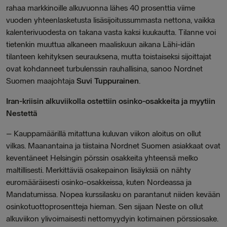
rahaa markkinoille alkuvuonna lähes 40 prosenttia viime
vuoden yhteenlasketusta lisäsijoitussummasta nettona, vaikka
kalenterivuodesta on takana vasta kaksi kuukautta. Tilanne voi
tietenkin muuttua alkaneen maaliskuun aikana Lähi-idän
tilanteen kehityksen seurauksena, mutta toistaiseksi sijoittajat
ovat kohdanneet turbulenssin rauhallisina, sanoo Nordnet
Suomen maajohtaja
Suvi Tuppurainen
.
Iran-kriisin alkuviikolla ostettiin osinko-osakkeita ja myytiin
Nestettä
– Kauppamäärillä mitattuna kuluvan viikon aloitus on ollut
vilkas. Maanantaina ja tiistaina Nordnet Suomen asiakkaat ovat
keventäneet Helsingin pörssin osakkeita yhteensä melko
maltillisesti. Merkittäviä osakepainon lisäyksiä on nähty
euromääräisesti osinko-osakkeissa, kuten Nordeassa ja
Mandatumissa. Nopea kurssilasku on parantanut niiden kevään
osinkotuottoprosentteja hieman. Sen sijaan Neste on ollut
alkuviikon ylivoimaisesti nettomyydyin kotimainen pörssiosake.