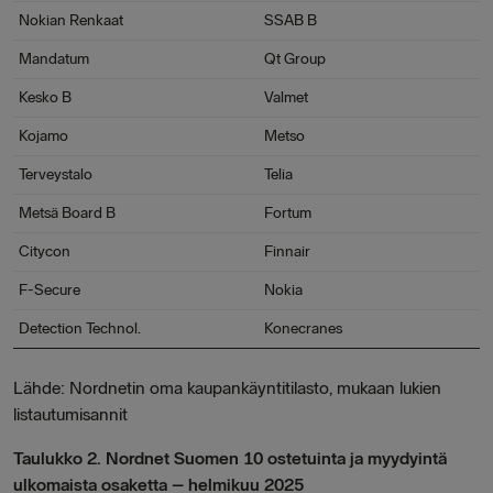
Nokian Renkaat
SSAB B
Mandatum
Qt Group
Kesko B
Valmet
Kojamo
Metso
Terveystalo
Telia
Metsä Board B
Fortum
Citycon
Finnair
F-Secure
Nokia
Detection Technol.
Konecranes
Lähde: Nordnetin oma kaupankäyntitilasto, mukaan lukien
listautumisannit
Taulukko 2. Nordnet Suomen 10 ostetuinta ja myydyintä
ulkomaista osaketta – helmikuu 2025