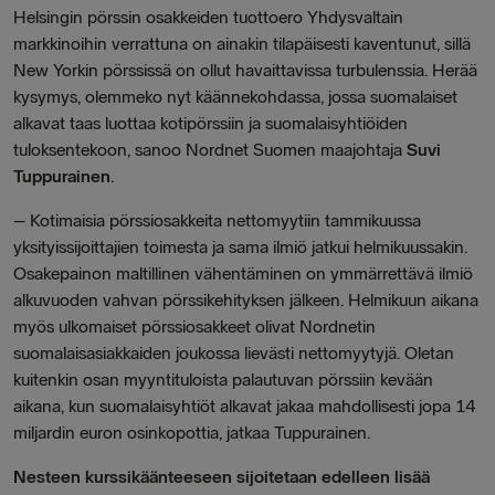
Helsingin pörssin osakkeiden tuottoero Yhdysvaltain
markkinoihin verrattuna on ainakin tilapäisesti kaventunut, sillä
New Yorkin pörssissä on ollut havaittavissa turbulenssia. Herää
kysymys, olemmeko nyt käännekohdassa, jossa suomalaiset
alkavat taas luottaa kotipörssiin ja suomalaisyhtiöiden
tuloksentekoon, sanoo Nordnet Suomen maajohtaja
Suvi
Tuppurainen
.
– Kotimaisia pörssiosakkeita nettomyytiin tammikuussa
yksityissijoittajien toimesta ja sama ilmiö jatkui helmikuussakin.
Osakepainon maltillinen vähentäminen on ymmärrettävä ilmiö
alkuvuoden vahvan pörssikehityksen jälkeen. Helmikuun aikana
myös ulkomaiset pörssiosakkeet olivat Nordnetin
suomalaisasiakkaiden joukossa lievästi nettomyytyjä. Oletan
kuitenkin osan myyntituloista palautuvan pörssiin kevään
aikana, kun suomalaisyhtiöt alkavat jakaa mahdollisesti jopa 14
miljardin euron osinkopottia, jatkaa Tuppurainen.
Nesteen kurssikäänteeseen sijoitetaan edelleen lisää