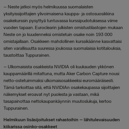
– Neste jatkoi myös helmikuussa suomalaisten
yksityissijoittajien ylivoimaisena kauppa- ja ostosuosikkina
osakekurssin pysyttyä tuntuvassa kurssipudotuksessa viime
vuoden tapaan. Euroclearin julkisten omistustilastojen mukaan
Neste on jo kuudenneksi omistetuin osake noin 193 000
omistajallaan. Osakkeen mahdollinen kurssikäänne kasvattaisi
siten varallisuutta suuressa joukossa suomalaisia kotitalouksia,
taustoittaa Tuppurainen.
– Ulkomaisista osakkeista NVIDIA oli kuukauden ykkönen
kauppamäärillä mitattuna, mutta Aker Carbon Capture nousi
netto-ostetuimmaksi ulkomaisosakkeeksi euromääräisesti.
Tämä tarkoittaa sitä, että NVIDIAn osakekaupassa sijoittajien
näkemykset eroavat nyt puolesta ja vastaan, mikä
tasapainottaa nettokaupankäynnin muutoslukuja, kertoo
Tuppurainen.
Helmikuun lisäsijoitukset rahastoihin – lähitulevaisuuden
kiikarissa osinko-osakkeet