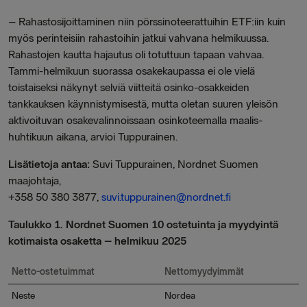
– Rahastosijoittaminen niin pörssinoteerattuihin ETF:iin kuin
myös perinteisiin rahastoihin jatkui vahvana helmikuussa.
Rahastojen kautta hajautus oli totuttuun tapaan vahvaa.
Tammi-helmikuun suorassa osakekaupassa ei ole vielä
toistaiseksi näkynyt selviä viitteitä osinko-osakkeiden
tankkauksen käynnistymisestä, mutta oletan suuren yleisön
aktivoituvan osakevalinnoissaan osinkoteemalla maalis-
huhtikuun aikana, arvioi Tuppurainen.
Lisätietoja antaa:
Suvi Tuppurainen, Nordnet Suomen
maajohtaja,
+358 50 380 3877,
suvi.tuppurainen@nordnet.fi
Taulukko 1. Nordnet Suomen 10 ostetuinta ja myydyintä
kotimaista osaketta – helmikuu 2025
Netto-ostetuimmat
Nettomyydyimmät
Neste
Nordea