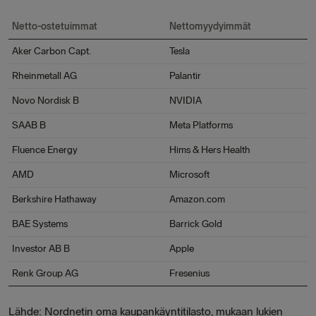
Netto-ostetuimmat
Nettomyydyimmät
Aker Carbon Capt.
Tesla
Rheinmetall AG
Palantir
Novo Nordisk B
NVIDIA
SAAB B
Meta Platforms
Fluence Energy
Hims & Hers Health
AMD
Microsoft
Berkshire Hathaway
Amazon.com
BAE Systems
Barrick Gold
Investor AB B
Apple
Renk Group AG
Fresenius
Lähde: Nordnetin oma kaupankäyntitilasto, mukaan lukien