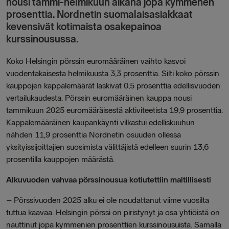
nousi tammi-helmikuun aikana jopa kymmenen
prosenttia. Nordnetin suomalaisasiakkaat
kevensivät kotimaista osakepainoa
kurssinousussa.
Koko Helsingin pörssin euromääräinen vaihto kasvoi
vuodentakaisesta helmikuusta 3,3 prosenttia. Silti koko pörssin
kauppojen kappalemäärät laskivat 0,5 prosenttia edellisvuoden
vertailukaudesta. Pörssin euromääräinen kauppa nousi
tammikuun 2025 euromääräisestä aktiviteetista 19,9 prosenttia.
Kappalemääräinen kaupankäynti vilkastui edelliskuuhun
nähden 11,9 prosenttia Nordnetin osuuden ollessa
yksityissijoittajien suosimista välittäjistä edelleen suurin 13,6
prosentilla kauppojen määrästä.
Alkuvuoden vahvaa pörssinousua kotiutettiin maltillisesti
– Pörssivuoden 2025 alku ei ole noudattanut viime vuosilta
tuttua kaavaa. Helsingin pörssi on piristynyt ja osa yhtiöistä on
nauttinut jopa kymmenien prosenttien kurssinousuista. Samalla