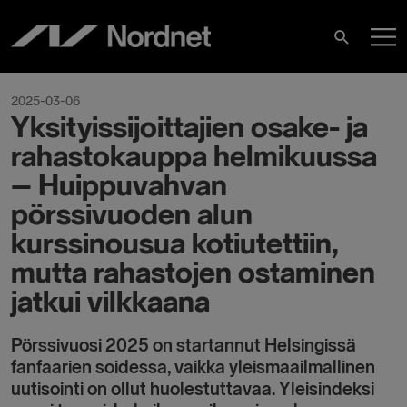
Hoppa
H
till
Sök
innehåll
2025-03-06
Yksityissijoittajien osake- ja
rahastokauppa helmikuussa
– Huippuvahvan
pörssivuoden alun
kurssinousua kotiutettiin,
mutta rahastojen ostaminen
jatkui vilkkaana
Pörssivuosi 2025 on startannut Helsingissä
fanfaarien soidessa, vaikka yleismaailmallinen
uutisointi on ollut huolestuttavaa. Yleisindeksi