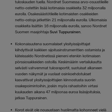
tuloskauden tuella. Nordnet Suomessa arvo-osuustileille
netto-ostettiin lisää kotimaisia osakkeita 32 miljoonalla
eurolla. Osakesäästötileille kotimaisten osakkeiden
netto-ostoja jatkettiin 21 miljoonalla eurolla. Ulkomaisia
osakkeita lisättiin 16 miljoonalla eurolla, sanoo Nordnet
Suomen maajohtaja
Suvi Tuppurainen
.
Kokonaisuutena suomalaiset yksityissijoittajat
kiihdyttivät kaikkien sijoitusinstrumenttien ostamista ja
käteissaldo Nordnetissä pieneni etenkin kotimaisen
pörssiosakkeiden ostoilla. Keskimäärin vertailukautta
selvästi vahvemmat tulosraportit, suotuisat alkaneen
vuoden näkymät ja vuolaat osinkoehdotukset
kasvattivat yksityissijoittajien kiinnostusta suoriin
osakepoimintoihin, joskin myös rahastoihin virtasi
kuukauden aikana 47 miljoonaa euroa lisäsijoituksia,
jatkaa Tuppurainen.
Korot eivät ole nousustaan huolimatta kohonneet vielä