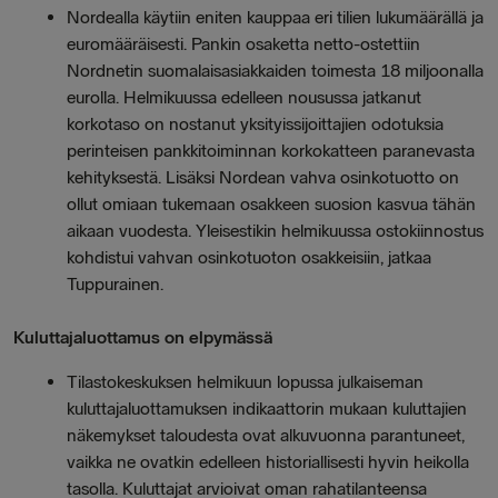
Nordealla käytiin eniten kauppaa eri tilien lukumäärällä ja
euromääräisesti. Pankin osaketta netto-ostettiin
Nordnetin suomalaisasiakkaiden toimesta 18 miljoonalla
eurolla. Helmikuussa edelleen nousussa jatkanut
korkotaso on nostanut yksityissijoittajien odotuksia
perinteisen pankkitoiminnan korkokatteen paranevasta
kehityksestä. Lisäksi Nordean vahva osinkotuotto on
ollut omiaan tukemaan osakkeen suosion kasvua tähän
aikaan vuodesta. Yleisestikin helmikuussa ostokiinnostus
kohdistui vahvan osinkotuoton osakkeisiin, jatkaa
Tuppurainen.
Kuluttajaluottamus on elpymässä
Tilastokeskuksen helmikuun lopussa julkaiseman
kuluttajaluottamuksen indikaattorin mukaan kuluttajien
näkemykset taloudesta ovat alkuvuonna parantuneet,
vaikka ne ovatkin edelleen historiallisesti hyvin heikolla
tasolla. Kuluttajat arvioivat oman rahatilanteensa