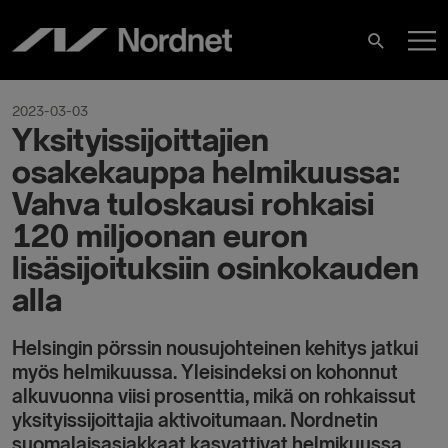
Hoppa
H
till
Sök
innehåll
2023-03-03
Yksityissijoittajien
osakekauppa helmikuussa:
Vahva tuloskausi rohkaisi
120 miljoonan euron
lisäsijoituksiin osinkokauden
alla
Helsingin pörssin nousujohteinen kehitys jatkui
myös helmikuussa. Yleisindeksi on kohonnut
alkuvuonna viisi prosenttia, mikä on rohkaissut
yksityissijoittajia aktivoitumaan. Nordnetin
suomalaisasiakkaat kasvattivat helmikuussa