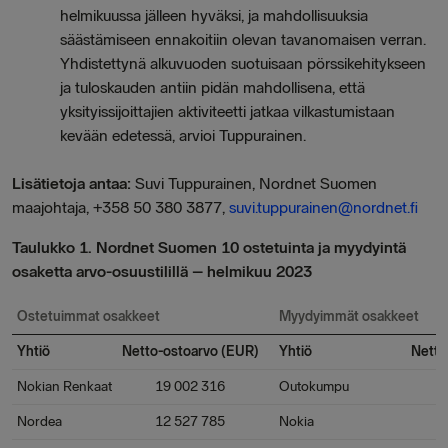
helmikuussa jälleen hyväksi, ja mahdollisuuksia
säästämiseen ennakoitiin olevan tavanomaisen verran.
Yhdistettynä alkuvuoden suotuisaan pörssikehitykseen
ja tuloskauden antiin pidän mahdollisena, että
yksityissijoittajien aktiviteetti jatkaa vilkastumistaan
kevään edetessä, arvioi Tuppurainen.
Lisätietoja antaa:
Suvi Tuppurainen, Nordnet Suomen
maajohtaja, +358 50 380 3877,
suvi.tuppurainen@nordnet.fi
Taulukko 1. Nordnet Suomen 10 ostetuinta ja myydyintä
osaketta arvo-osuustilillä – helmikuu 2023
Ostetuimmat osakkeet
Myydyimmät osakkeet
Yhtiö
Netto-ostoarvo (EUR)
Yhtiö
Netto
Nokian Renkaat
19 002 316
Outokumpu
-5 
Nordea
12 527 785
Nokia
-5 