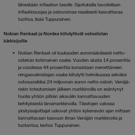
läheskään inflaation tasolle. Sijoituksilla tavoitellaan
inflaatiosuojaa ja ostovoimaa reaalisesti kasvattavaa
tuottoa, lisää Tuppurainen.
Nokian Renkaat ja Nordea kiihdyttivät ostoslistan
kärkisijoille
Nokian Renkaat oli kuukauden euromääräisesti netto-
ostetuin kotimainen osake. Vuoden alusta 14 prosenttia
ja vuodessa 44 prosenttia kurssistaan menettäneen
rengasvalmistajan osake kiihdytti helmikuussa selväksi
ostosuosikiksi 24 miljoonan euron netto-ostoin. Venäjä-
riskin toteutumisen jälkeen markkinoilla on esiintynyt
huolia yhtiön pitkän aikavälin kannattavuuden
kehityksestä länsimarkkinoilla. Tilastojen valossa
yksityissijoittajat uskovat yhtiön kykenevän ajan mittaan
kannattavaan kasvuun ilman Venäjän markkinoita ja
tuotantoa, kertoo Tuppurainen.