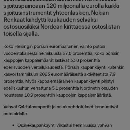
sijoituspainoaan 120 miljoonalla eurolla kaikki
sijoitusinstrumentit yhteenlaskien.
Nokian
Renkaat kiihdytti kuukauden selväksi
ostosuosikiksi Nordean kirittäessä ostoslistan
toisella sijalla.
Koko Helsingin pörssin euromääräinen vaihto putosi
vuodentakaisesta helmikuusta 27,8 prosenttia. Koko pörssin
kauppojen kappalemäärät laskivat 33,0 prosenttia
edellisvuoden vertailukaudesta. Pörssin kaupankäynti kuitenkin
kasvoi tammikuun 2023 euromääräisestä aktiviteetista 7,9
prosenttia. Myös kappalemääräinen kaupankäynti piristyi
edelliskuuhun verrattuna 5,1 prosenttia Nordnetin osuuden
noustessa 10,9 prosenttiin kauppojen kappalemäärästä.
Vahvat Q4-tulosraportit ja osinkoehdotukset kannustivat
ostolaidalle
Osakekaupankäynti vilkastui helmikuussa vahvan