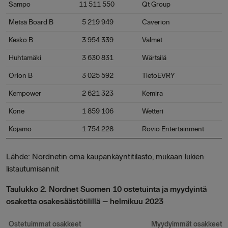
Sampo
11 511 550
Qt Group
-3 
Metsä Board B
5 219 949
Caverion
-3 
Kesko B
3 954 339
Valmet
-3 
Huhtamäki
3 630 831
Wärtsilä
-3 
Orion B
3 025 592
TietoEVRY
-2 
Kempower
2 621 323
Kemira
-2 
Kone
1 859 106
Wetteri
-2 
Kojamo
1 754 228
Rovio Entertainment
-1 
Lähde: Nordnetin oma kaupankäyntitilasto, mukaan lukien
listautumisannit
Taulukko 2. Nordnet Suomen 10 ostetuinta ja myydyintä
osaketta osakesäästötilillä – helmikuu 2023
Ostetuimmat osakkeet
Myydyimmät osakkeet