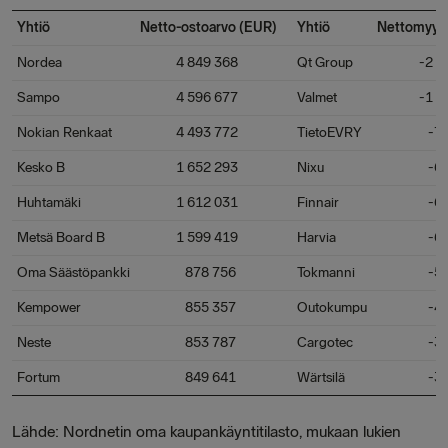
Yhtiö
Netto-ostoarvo (EUR)
Yhtiö
Nettomyynt
Nordea
4 849 368
Qt Group
-2 273
Sampo
4 596 677
Valmet
-1 075
Nokian Renkaat
4 493 772
TietoEVRY
-784 
Kesko B
1 652 293
Nixu
-678 
Huhtamäki
1 612 031
Finnair
-650 
Metsä Board B
1 599 419
Harvia
-641 
Oma Säästöpankki
878 756
Tokmanni
-583 
Kempower
855 357
Outokumpu
-465 
Neste
853 787
Cargotec
-395 
Fortum
849 641
Wärtsilä
-388 
Lähde: Nordnetin oma kaupankäyntitilasto, mukaan lukien