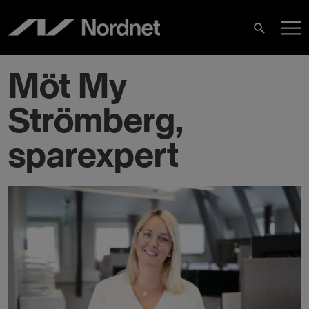
Hoppa
H
till
Sök
innehåll
Möt My
Strömberg,
sparexpert