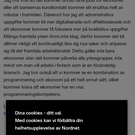
Jag tror inte att det kommer finnas färre jobb för ekonomer
eller att bankernas kundkontakt kommer att ersättas helt av
robotar i framtiden. Däremot tror jag att administrativa
uppgifter kommer bli mer digitaliserade och effektiviserade och
att ekonomer kommer få fokusera mer på kvalitativa uppgifter.
Många framtida yrken finns inte idag, därför kommer det bli
alltmer viktigt att kontinuerligt lära sig nya saker och anpassa
sig till det framtida arbetsklimatet. Detta gäller inte bara
ekonomer utan det kommer påverka alla yrkesgrupper, inte
minst om man vill arbeta i fintech som är en föränderlig
bransch. Jag tror också att vi kommer se en kombination av
programmering och ekonomi på ett helt annat sätt, vilket
kommer kräva att ekonomer har en viss
programmeringskompetens.
Läs hela intervjun med My och kollegor från branschen i
Dina cookies - ditt val.
finansliv
.
Med cookies kan vi förbättra din
helhetsupplevelse av Nordnet.