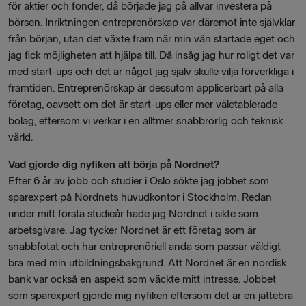
för aktier och fonder, då började jag på allvar investera på
börsen. Inriktningen entreprenörskap var däremot inte självklar
från början, utan det växte fram när min vän startade eget och
jag fick möjligheten att hjälpa till. Då insåg jag hur roligt det var
med start-ups och det är något jag själv skulle vilja förverkliga i
framtiden. Entreprenörskap är dessutom applicerbart på alla
företag, oavsett om det är start-ups eller mer väletablerade
bolag, eftersom vi verkar i en alltmer snabbrörlig och teknisk
värld.
Vad gjorde dig nyfiken att börja på Nordnet?
Efter 6 år av jobb och studier i Oslo sökte jag jobbet som
sparexpert på Nordnets huvudkontor i Stockholm. Redan
under mitt första studieår hade jag Nordnet i sikte som
arbetsgivare. Jag tycker Nordnet är ett företag som är
snabbfotat och har entreprenöriell anda som passar väldigt
bra med min utbildningsbakgrund. Att Nordnet är en nordisk
bank var också en aspekt som väckte mitt intresse. Jobbet
som sparexpert gjorde mig nyfiken eftersom det är en jättebra