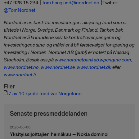
+47 928 15 234 |
tom.hauglund@nordnet.no
|Twitter:
@TomNordnet
Nordnet er en bank for investeringer i aksjer og fond som er
tilstede i Norge, Sverige, Danmark og Finland. Tanken bak
Nordnet er å la kundene selv ta kontroll over pengene og
investeringene sine, og målet er å bli førstevalget for sparing og
investering i Norden. Nordnet AB (publ) er notert på Nasdaq
Stocholm. Besøk oss på
www.nordnetbankab.wpengine.com
,
www.nordnet.no
,
www.nordnet.se
,
www.nordnet.dk
eller
www.nordnet.fi
.
Filer
7 av 10 kjøpte fond var Norgefond
Senaste pressmeddelanden
2026-08-06
Yksityissijoittajien heinäkuu – Nokia dominoi