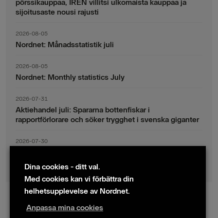
pörssikauppaa, IREN villitsi ulkomaista kauppaa ja
sijoitusaste nousi rajusti
2026-08-05
Nordnet: Månadsstatistik juli
2026-08-05
Nordnet: Monthly statistics July
2026-07-31
Aktiehandel juli: Spararna bottenfiskar i
rapportförlorare och söker trygghet i svenska giganter
2026-07-30
Fondsparande juli: Vinsthemtagningar i teknik – men
indexsparandet ligger fast
Dina cookies - ditt val.
Med cookies kan vi förbättra din
helhetsupplevelse av Nordnet.
Anpassa mina cookies
© 2024 Nordnet AB (publ)