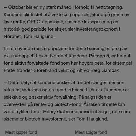
–
Oktober ble en ny sterk måned i forhold til nettotegning.
Kundene blir fristet til å vekte seg opp i aksjefond på grunn av
lave renter, OPEC-optimisme, stigende laksepriser og en
historisk god periode for aksjer, sier investeringsøkonom i
Nordnet, Tom Hauglund.
Listen over de meste populære fondene bærer igjen preg av
økt risikoappetitt blant Nordnet-kundene.
På topp 5, er hele 4
fond aktivt forvaltede fond
som har høyere beta, for eksempel
Forte Trønder, Storebrand vekst og Alfred Berg Gambak.
–
Dette betyr at kundene ønsker at fondet svinger mer enn
referanseindeksen og en trend vi har sett i år er at kundene er
selektive og ønsker aktiv forvaltning. På salgssiden er
overvekten på rente- og biotech-fond. Årsaken til dette kan
være frykten for at Hillary skal vinne presidentvalget, noe som
skremmer biotech-investorene, sier Tom Hauglund.
Mest kjøpte fond
Mest solgte fond