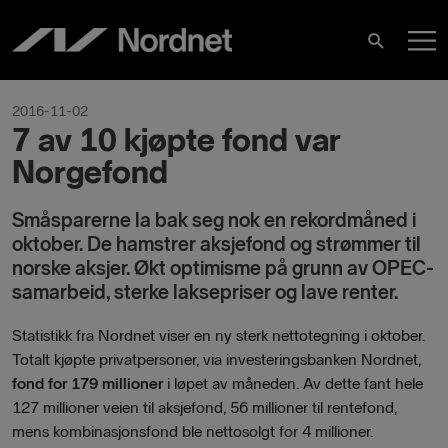
Hoppa
H
till
Sök
innehåll
2016-11-02
7 av 10 kjøpte fond var
Norgefond
Småsparerne la bak seg nok en rekordmåned i
oktober. De hamstrer aksjefond og strømmer til
norske aksjer. Økt optimisme på grunn av OPEC-
samarbeid, sterke laksepriser og lave renter.
Statistikk fra Nordnet viser en ny sterk nettotegning i oktober.
Totalt kjøpte privatpersoner, via investeringsbanken Nordnet,
fond for 179 millioner
i løpet av måneden. Av dette fant hele
127 millioner veien til aksjefond, 56 millioner til rentefond,
mens kombinasjonsfond ble nettosolgt for 4 millioner.