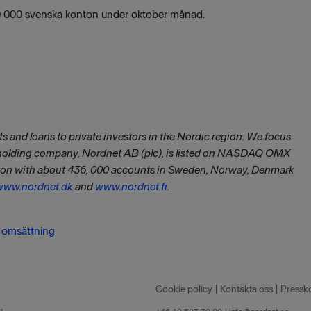
40 000 svenska konton under oktober månad.
s and loans to private investors in the Nordic region. We focus
 holding company, Nordnet AB (plc), is listed on NASDAQ OMX
egion with about 436, 000 accounts in Sweden, Norway, Denmark
www.nordnet.dk
and
www.nordnet.fi
.
g omsättning
Cookie policy
|
Kontakta oss
|
Pressk