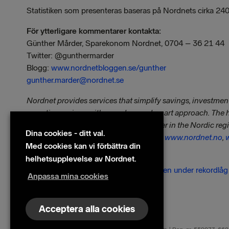
Statistiken som presenteras baseras på Nordnets cirka 2
För ytterligare kommentarer kontakta:
Günther Mårder, Sparekonom Nordnet, 0704 – 36 21 44
Twitter: @gunthermarder
Blogg:
www.nordnetbloggen.se/gunther
gunther.marder@nordnet.se
Nordnet provides services that simplify savings, investment
on active savings with a modern and smart approach. The
Stockholm. Nordnet is the leading broker in the Nordic r
Dina cookies - ditt val.
and Finland. Visit us at
www.nordnet.se
,
www.nordnet.no
,
Med cookies kan vi förbättra din
Filer
helhetsupplevelse av Nordnet.
Spararna vänder verkstadsaktier ryggen under rekordlå
Anpassa mina cookies
Acceptera alla cookies
© 2026 Nordnet AB (publ)