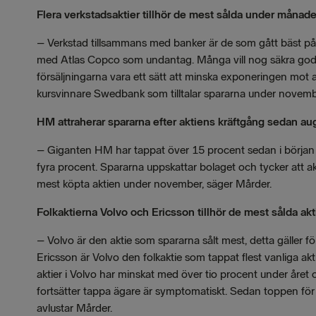
Flera verkstadsaktier tillhör de mest sålda under månad
–
Verkstad tillsammans med banker är de som gått bäst på 
med Atlas Copco som undantag. Många vill nog säkra goda
försäljningarna vara ett sätt att minska exponeringen mot ak
kursvinnare Swedbank som tilltalar spararna under novem
HM attraherar spararna efter aktiens kräftgång sedan au
–
Giganten HM har tappat över 15 procent sedan i början a
fyra procent. Spararna uppskattar bolaget och tycker att ak
mest köpta aktien under november, säger Mårder.
Folkaktierna Volvo och Ericsson tillhör de mest sålda akt
–
Volvo är den aktie som spararna sålt mest, detta gälle
Ericsson är Volvo den folkaktie som tappat flest vanliga a
aktier i Volvo har minskat med över tio procent under året 
fortsätter tappa ägare är symptomatiskt. Sedan toppen för 
avlustar Mårder.