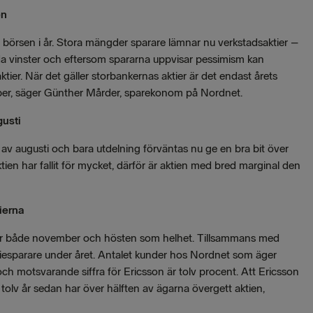
en
börsen i år. Stora mängder sparare lämnar nu verkstadsaktier –
 vinster och eftersom spararna uppvisar pessimism kan
tier. När det gäller storbankernas aktier är det endast årets
ber, säger Günther Mårder, sparekonom på Nordnet.
gusti
v augusti och bara utdelning förväntas nu ge en bra bit över
tien har fallit för mycket, därför är aktien med bred marginal den
ierna
r för både november och hösten som helhet. Tillsammans med
ktiesparare under året. Antalet kunder hos Nordnet som äger
och motsvarande siffra för Ericsson är tolv procent. Att Ericsson
tolv år sedan har över hälften av ägarna övergett aktien,