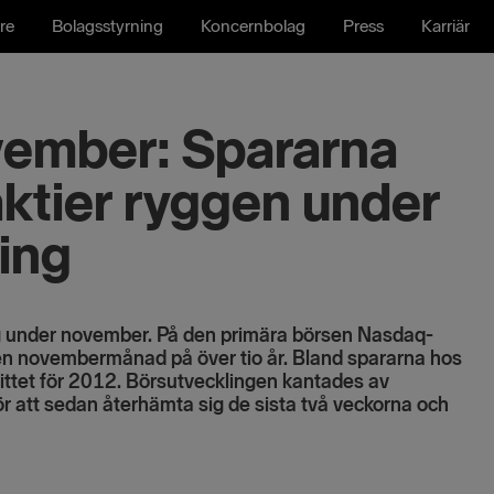
re
Bolagsstyrning
Koncernbolag
Press
Karriär
vember: Spararna
ktier ryggen under
ing
 under november. På den primära börsen Nasdaq-
en novembermånad på över tio år. Bland spararna hos
nittet för 2012. Börsutvecklingen kantades av
 att sedan återhämta sig de sista två veckorna och