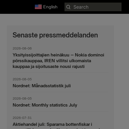
Search
English
for:
Senaste pressmeddelanden
2026-08-06
Yksityissijoittajien heinäkuu – Nokia dominoi
pörssikauppaa, IREN villitsi ulkomaista
kauppaa ja sijoitusaste nousi rajusti
2026-08-05
Nordnet: Månadsstatistik juli
2026-08-05
Nordnet: Monthly statistics July
2026-07-31
Aktiehandel juli: Spararna bottenfiskar i