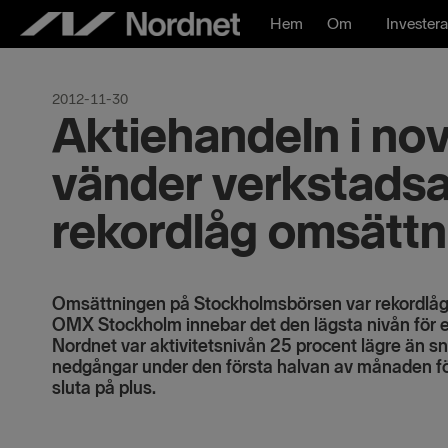
Hoppa
Hem
Om
Investera
till
innehåll
2012-11-30
Aktiehandeln i no
vänder verkstadsa
rekordlåg omsättn
Omsättningen på Stockholmsbörsen var rekordlåg
OMX Stockholm innebar det den lägsta nivån för 
Nordnet var aktivitetsnivån 25 procent lägre än s
nedgångar under den första halvan av månaden för
sluta på plus.