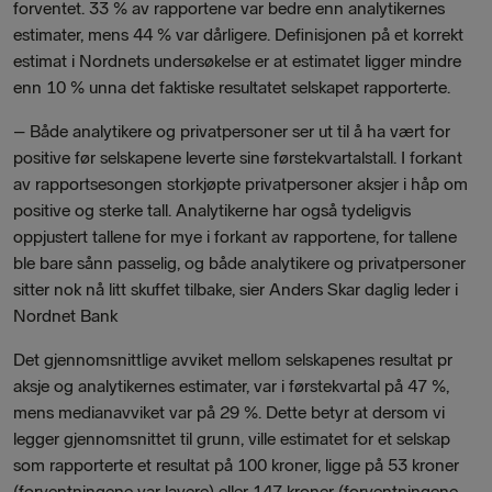
forventet. 33 % av rapportene var bedre enn analytikernes
estimater, mens 44 % var dårligere. Definisjonen på et korrekt
estimat i Nordnets undersøkelse er at estimatet ligger mindre
enn 10 % unna det faktiske resultatet selskapet rapporterte.
– Både analytikere og privatpersoner ser ut til å ha vært for
positive før selskapene leverte sine førstekvartalstall. I forkant
av rapportsesongen storkjøpte privatpersoner aksjer i håp om
positive og sterke tall. Analytikerne har også tydeligvis
oppjustert tallene for mye i forkant av rapportene, for tallene
ble bare sånn passelig, og både analytikere og privatpersoner
sitter nok nå litt skuffet tilbake, sier Anders Skar daglig leder i
Nordnet Bank
Det gjennomsnittlige avviket mellom selskapenes resultat pr
aksje og analytikernes estimater, var i førstekvartal på 47 %,
mens medianavviket var på 29 %. Dette betyr at dersom vi
legger gjennomsnittet til grunn, ville estimatet for et selskap
som rapporterte et resultat på 100 kroner, ligge på 53 kroner
(forventningene var lavere) eller 147 kroner (forventningene