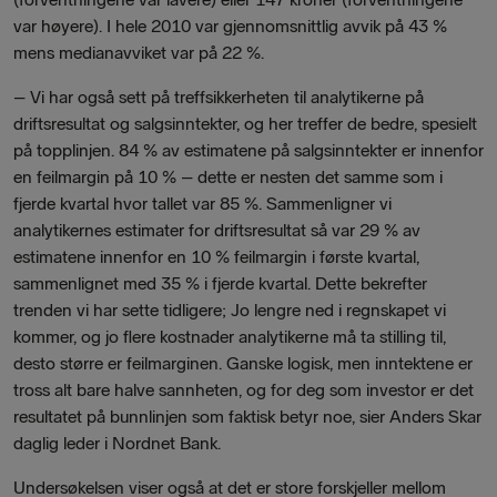
var høyere). I hele 2010 var gjennomsnittlig avvik på 43 %
mens medianavviket var på 22 %.
– Vi har også sett på treffsikkerheten til analytikerne på
driftsresultat og salgsinntekter, og her treffer de bedre, spesielt
på topplinjen. 84 % av estimatene på salgsinntekter er innenfor
en feilmargin på 10 % – dette er nesten det samme som i
fjerde kvartal hvor tallet var 85 %. Sammenligner vi
analytikernes estimater for driftsresultat så var 29 % av
estimatene innenfor en 10 % feilmargin i første kvartal,
sammenlignet med 35 % i fjerde kvartal. Dette bekrefter
trenden vi har sette tidligere; Jo lengre ned i regnskapet vi
kommer, og jo flere kostnader analytikerne må ta stilling til,
desto større er feilmarginen. Ganske logisk, men inntektene er
tross alt bare halve sannheten, og for deg som investor er det
resultatet på bunnlinjen som faktisk betyr noe, sier Anders Skar
daglig leder i Nordnet Bank.
Undersøkelsen viser også at det er store forskjeller mellom