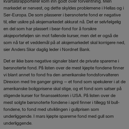
kvartalsrapporterer kom inn godt over forventning. Men
markedet er nervøst, og dette skyldes problemene i Hellas og i
Sør-Europa. De som plasserer i børsnoterte fond er negative
til, eller usikre på aksjemarkedet akkurat nå. Det er selvfølgelig
en del som har plassert i bear-fond for å forsikre
aksjeporteføljen sin mot fallende kurser, men det er også de
som nå tar et veddemål på at aksjemarkedet skal korrigere ned,
sier Anders Skar daglig leder i Nordnet Bank.
Det er ikke bare negative signaler blant de private sparerne i
børsnoterte fond. På listen over de mest kjøpte fondene finner
vi blant annet to fond fra den amerikanske fondsforvalteren
Direxion med tre ganger giring – et fond som spekulerer i at de
amerikanske boligprisene skal stige, og et fond som satser på
stigende kurser for finanssektoren i USA. På listen over de
mest solgte børsnoterte fondene i april finner i tillegg til bull-
fondene, to fond med utviklingen i gullprisen som
underliggende. I mars kjøpte sparerne fond med gull som
underliggende.