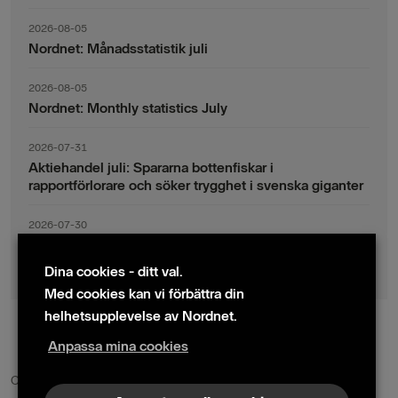
2026-08-05
Nordnet: Månadsstatistik juli
2026-08-05
Nordnet: Monthly statistics July
2026-07-31
Aktiehandel juli: Spararna bottenfiskar i
rapportförlorare och söker trygghet i svenska giganter
2026-07-30
Fondsparande juli: Vinsthemtagningar i teknik – men
indexsparandet ligger fast
Dina cookies - ditt val.
Med cookies kan vi förbättra din
helhetsupplevelse av Nordnet.
Anpassa mina cookies
© 2024 Nordnet AB (publ)
Cookie policy
|
Kontakta oss
|
Presskontakter