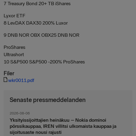
7 Treasury Bond 20+ TB iShares
Lyxor ETF
8 LevDAX DAX30 200% Luxor
9 DNB NOR OBX OBX25 DNB NOR
ProShares
Ultrashort
10 S&P500 S&P500 -200% ProShares
Filer
wkr0011.pdf
Senaste pressmeddelanden
2026-08-06
Yksityissijoittajien heinäkuu – Nokia dominoi
pörssikauppaa, IREN villitsi ulkomaista kauppaa ja
sijoitusaste nousi rajusti