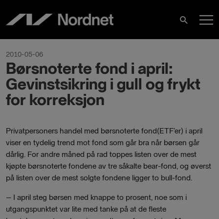
Hoppa
H
till
Sök
innehåll
2010-05-06
Børsnoterte fond i april:
Gevinstsikring i gull og frykt
for korreksjon
Privatpersoners handel med børsnoterte fond(ETF’er) i april
viser en tydelig trend mot fond som går bra når børsen går
dårlig. For andre måned på rad toppes listen over de mest
kjøpte børsnoterte fondene av tre såkalte bear-fond, og øverst
på listen over de mest solgte fondene ligger to bull-fond.
– I april steg børsen med knappe to prosent, noe som i
utgangspunktet var lite med tanke på at de fleste