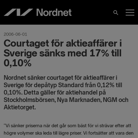
Hoppa
H
till
Sök
innehåll
2006-06-01
Courtaget för aktieaffärer i
Sverige sänks med 17% till
0,10%
Nordnet sänker courtaget för aktieaffärer i
Sverige för depåtyp Standard från 0,12% till
0,10%. Detta gäller för aktiehandel på
Stockholmsbörsen, Nya Marknaden, NGM och
Aktietorget.
”Vi sänker priserna när det går som bäst för vi strävar efter att
högre volymer ska leda till lägre priser. Vi fortsätter att vara den