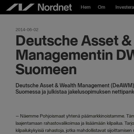
Hoppa
Hem
Om
Investera
till
innehåll
2014-06-02
Deutsche Asset &
Managementin DW
Suomeen
Deutsche Asset & Wealth Management (DeAWM) la
Suomessa ja julkistaa jakelusopimuksen nettipank
–
Näemme Pohjoismaat yhtenä päämarkkinoistamme. Täm
laajentamaan rahastovalikoimaa ja lisäämään kilpailua. Tarjo
kilpailukykyisiä rahastoja, jotka mahdollistavat sijoittamisen