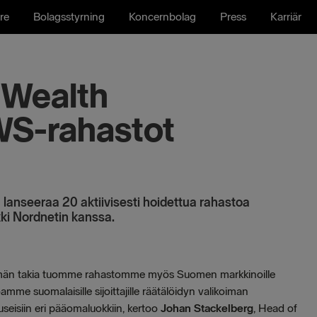
re
Bolagsstyrning
Koncernbolag
Press
Karriär
 Wealth
S-rahastot
nseeraa 20 aktiivisesti hoidettua rahastoa
ki Nordnetin kanssa.
än takia tuomme rahastomme myös Suomen markkinoille
amme suomalaisille sijoittajille räätälöidyn valikoiman
 useisiin eri pääomaluokkiin, kertoo
Johan Stackelberg
, Head of