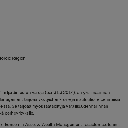
Nordic Region
miljardin euron varoja (per 31.3.2014), on yksi maailman
gement tarjoaa yksityishenkilöille ja instituutioille perinteisiä
jeissa. Se tarjoaa myös räätälöityjä varallisuudenhallinnan
kä perheyrityksille.
 -konsernin Asset & Wealth Management -osaston tuotenimi.