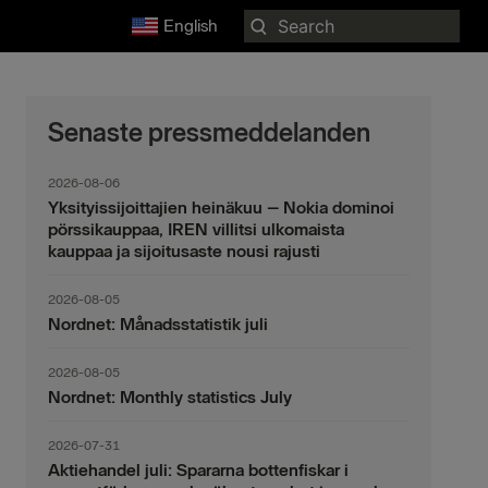
Search
English
for:
Senaste pressmeddelanden
2026-08-06
Yksityissijoittajien heinäkuu – Nokia dominoi
pörssikauppaa, IREN villitsi ulkomaista
kauppaa ja sijoitusaste nousi rajusti
2026-08-05
Nordnet: Månadsstatistik juli
2026-08-05
Nordnet: Monthly statistics July
2026-07-31
Aktiehandel juli: Spararna bottenfiskar i