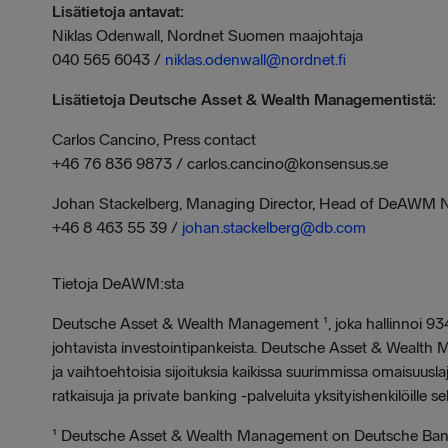
Lisätietoja antavat:
Niklas Odenwall, Nordnet Suomen maajohtaja
040 565 6043 /
niklas.odenwall@nordnet.fi
Lisätietoja Deutsche Asset & Wealth Managementistä:
Carlos Cancino, Press contact
+46 76 836 9873 / carlos.cancino@konsensus.se
Johan Stackelberg, Managing Director, Head of DeAWM 
+46 8 463 55 39 /
johan.stackelberg@db.com
Tietoja DeAWM:sta
Deutsche Asset & Wealth Management ¹, joka hallinnoi 934 
johtavista investointipankeista. Deutsche Asset & Wealth Mana
ja vaihtoehtoisia sijoituksia kaikissa suurimmissa omaisuusla
ratkaisuja ja private banking -palveluita yksityishenkilöille se
¹ Deutsche Asset & Wealth Management on Deutsche Bank