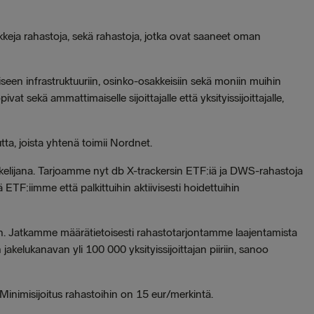
keja rahastoja, sekä rahastoja, jotka ovat saaneet oman
iseen infrastruktuuriin, osinko-osakkeisiin sekä moniin muihin
vat sekä ammattimaiselle sijoittajalle että yksityissijoittajalle,
ta, joista yhtenä toimii Nordnet.
kelijana. Tarjoamme nyt db X-trackersin ETF:iä ja DWS-rahastoja
ä ETF:iimme että palkittuihin aktiivisesti hoidettuihin
 Jatkamme määrätietoisesti rahastotarjontamme laajentamista
 jakelukanavan yli 100 000 yksityissijoittajan piiriin, sanoo
. Minimisijoitus rahastoihin on 15 eur/merkintä.