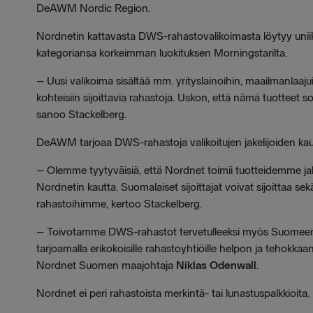
DeAWM Nordic Region.
Nordnetin kattavasta DWS-rahastovalikoimasta löytyy uniik
kategoriansa korkeimman luokituksen Morningstarilta.
–
Uusi valikoima sisältää mm. yrityslainoihin, maailmanlaaju
kohteisiin sijoittavia rahastoja. Uskon, että nämä tuotteet sopi
sanoo Stackelberg.
DeAWM tarjoaa DWS-rahastoja valikoitujen jakelijoiden kaut
–
Olemme tyytyväisiä, että Nordnet toimii tuotteidemme ja
Nordnetin kautta. Suomalaiset sijoittajat voivat sijoittaa sek
rahastoihimme, kertoo Stackelberg.
–
Toivotamme DWS-rahastot tervetulleeksi myös Suomeen.
tarjoamalla erikokoisille rahastoyhtiöille helpon ja tehokkaan
Nordnet Suomen maajohtaja
Niklas Odenwall
.
Nordnet ei peri rahastoista merkintä- tai lunastuspalkkioita