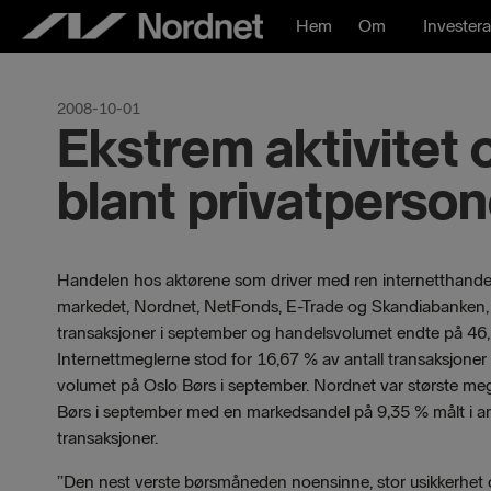
Hoppa
Hem
Om
Investera
till
innehåll
2008-10-01
Ekstrem aktivitet 
blant privatperson
Handelen hos aktørene som driver med ren internetthande
markedet, Nordnet, NetFonds, E-Trade og Skandiabanken,
transaksjoner i september og handelsvolumet endte på 46,
Internettmeglerne stod for 16,67 % av antall transaksjoner
volumet på Oslo Børs i september. Nordnet var største meg
Børs i september med en markedsandel på 9,35 % målt i an
transaksjoner.
”Den nest verste børsmåneden noensinne, stor usikkerhet