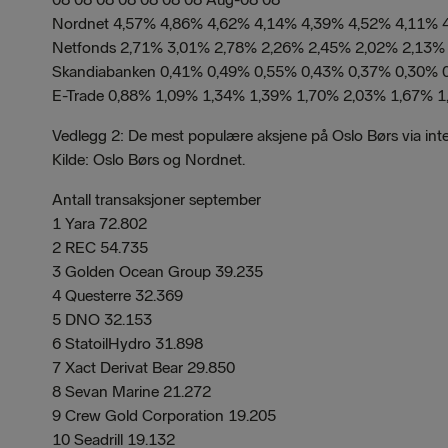
Nordnet 4,57% 4,86% 4,62% 4,14% 4,39% 4,52% 4,11% 
Netfonds 2,71% 3,01% 2,78% 2,26% 2,45% 2,02% 2,13%
Skandiabanken 0,41% 0,49% 0,55% 0,43% 0,37% 0,30% 
E-Trade 0,88% 1,09% 1,34% 1,39% 1,70% 2,03% 1,67% 
Vedlegg 2: De mest populære aksjene på Oslo Børs via int
Kilde: Oslo Børs og Nordnet.
Antall transaksjoner september
1 Yara 72.802
2 REC 54.735
3 Golden Ocean Group 39.235
4 Questerre 32.369
5 DNO 32.153
6 StatoilHydro 31.898
7 Xact Derivat Bear 29.850
8 Sevan Marine 21.272
9 Crew Gold Corporation 19.205
10 Seadrill 19.132