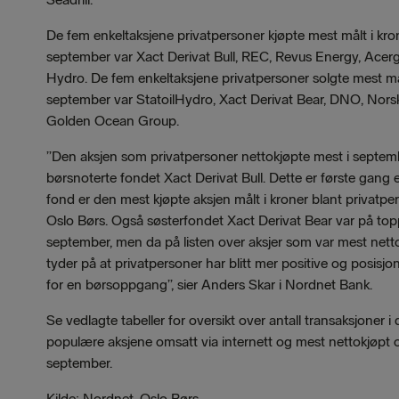
De fem enkeltaksjene privatpersoner kjøpte mest målt i kron
september var Xact Derivat Bull, REC, Revus Energy, Acer
Hydro. De fem enkeltaksjene privatpersoner solgte mest mål
september var StatoilHydro, Xact Derivat Bear, DNO, Nor
Golden Ocean Group.
”Den aksjen som privatpersoner nettokjøpte mest i septem
børsnoterte fondet Xact Derivat Bull. Dette er første gang 
fond er den mest kjøpte aksjen målt i kroner blant privatpe
Oslo Børs. Også søsterfondet Xact Derivat Bear var på topp
september, men da på listen over aksjer som var mest netto
tyder på at privatpersoner har blitt mer positive og posisjo
for en børsoppgang”, sier Anders Skar i Nordnet Bank.
Se vedlagte tabeller for oversikt over antall transaksjoner i
populære aksjene omsatt via internett og mest nettokjøpt o
september.
Kilde: Nordnet, Oslo Børs.