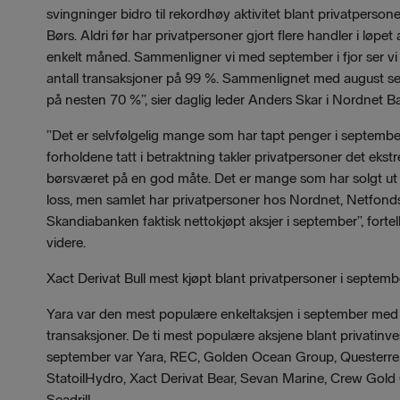
svingninger bidro til rekordhøy aktivitet blant privatperson
Børs. Aldri før har privatpersoner gjort flere handler i løpet
enkelt måned. Sammenligner vi med september i fjor ser vi 
antall transaksjoner på 99 %. Sammenlignet med august se
på nesten 70 %”, sier daglig leder Anders Skar i Nordnet B
”Det er selvfølgelig mange som har tapt penger i septemb
forholdene tatt i betraktning takler privatpersoner det ekst
børsværet på en god måte. Det er mange som har solgt ut 
loss, men samlet har privatpersoner hos Nordnet, Netfond
Skandiabanken faktisk nettokjøpt aksjer i september”, fortel
videre.
Xact Derivat Bull mest kjøpt blant privatpersoner i septemb
Yara var den mest populære enkeltaksjen i september med
transaksjoner. De ti mest populære aksjene blant privatinves
september var Yara, REC, Golden Ocean Group, Questerre
StatoilHydro, Xact Derivat Bear, Sevan Marine, Crew Gold
Seadrill.