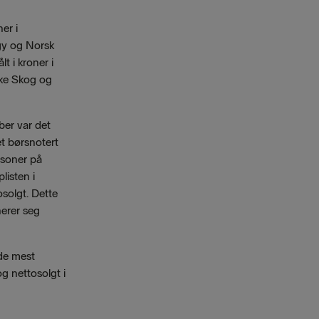
er i
gy og Norsk
t i kroner i
ske Skog og
ber var det
et børsnotert
rsoner på
listen i
solgt. Dette
nerer seg
 de mest
g nettosolgt i