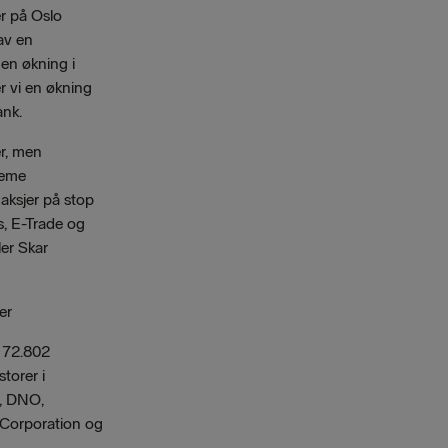
er på Oslo
 av en
en økning i
r vi en økning
ank.
er, men
reme
aksjer på stop
s, E-Trade og
ler Skar
er
 72.802
torer i
, DNO,
 Corporation og