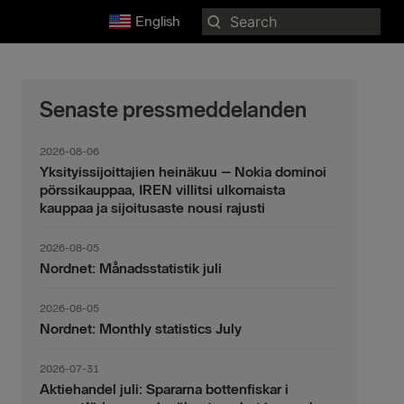
Search
English
for:
Senaste pressmeddelanden
2026-08-06
Yksityissijoittajien heinäkuu – Nokia dominoi
pörssikauppaa, IREN villitsi ulkomaista
kauppaa ja sijoitusaste nousi rajusti
2026-08-05
Nordnet: Månadsstatistik juli
2026-08-05
Nordnet: Monthly statistics July
2026-07-31
Aktiehandel juli: Spararna bottenfiskar i