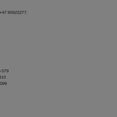
, +47 95922277,
8 079
810
 099