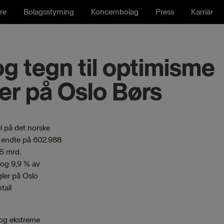
re
Bolagsstyrning
Koncernbolag
Press
Karriär
og tegn til optimisme
er på Oslo Børs
l på det norske
 endte på 602.988
5 mrd.
 og 9,9 % av
ler på Oslo
tall
 og ekstreme