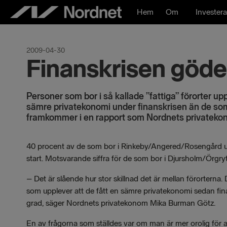
Hoppa
Hem
Om
Investera
till
innehåll
2009-04-30
Finanskrisen göde
Personer som bor i så kallade ”fattiga” förorter upp
sämre privatekonomi under finanskrisen än de som b
framkommer i en rapport som Nordnets privatekon
40 procent av de som bor i Rinkeby/Angered/Rosengård up
start. Motsvarande siffra för de som bor i Djursholm/Örgry
– Det är slående hur stor skillnad det är mellan förorter
som upplever att de fått en sämre privatekonomi sedan finan
grad, säger Nordnets privatekonom Mika Burman Götz.
En av frågorna som ställdes var om man är mer orolig för a