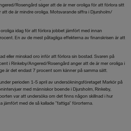
gered/Rosengård säger att de är mer oroliga för att förlora sitt
 att de är mindre oroliga. Motsvarande siffra i Djursholm/
roliga idag för att förlora jobbet jämfört med innan
rocent. En av de mest påtagliga effekterna av finanskrisen är att
kad eller minskad oro inför att förlora sin bostad. Svaren på
rocent i Rinkeby/Angered/Rosengård anger att de är mer oroliga i
nge är det endast 7 procent som känner på samma sätt.
der perioden 1-5 april av undersökningsföretaget Markör på
intervjuer med människor boende i Djursholm, Rinkeby,
orten var att undersöka om det finns någon skillnad i hur
a jämfört med de så kallade ”fattiga” förorterna.