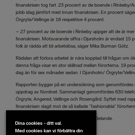
finanskrisen tog fart. 23 procent av de boende i Rinkeby/An
jobb idag jämfört med innan finanskrisen. En procent säger
Örgryte/Vellinge är 18 respektive 4 procent.
– 27 procent av de boende i Rinkeby uppger att de är mer o
finanskrisen. Motsvarande siffra i Djursholm är endast 15 p
folk är rädda att bli arbetslösa, säger Mika Burman Götz.
Rädslan att förlora arbetet är nära kopplad till frågan om ö
denna fråga visar en stor skillnad mellan förorterna. 19 p
dag än för sex månader sedan. I Djursholm/ Örgryte/Velli
Rapporten bygger på en undersökning som genomfördes un
uppdrag av Nordnet. Sammanlagt genomfördes 630 telefon
Örgryte, Angered, Vellinge och Rosengård. Syftet med rapp
finanskrisen slagit mot de så kallade ”fashionabla” förortern
Hela rapporten bifogas detta pressmeddelande.
Dina cookies - ditt val.
Filer
Med cookies kan vi förbättra din