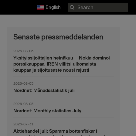
Search
English
for:
Senaste pressmeddelanden
2026-08-06
Yksityissijoittajien heinäkuu – Nokia dominoi
pörssikauppaa, IREN villitsi ulkomaista
kauppaa ja sijoitusaste nousi rajusti
2026-08-05
Nordnet: Månadsstatistik juli
2026-08-05
Nordnet: Monthly statistics July
2026-07-31
Aktiehandel juli: Spararna bottenfiskar i