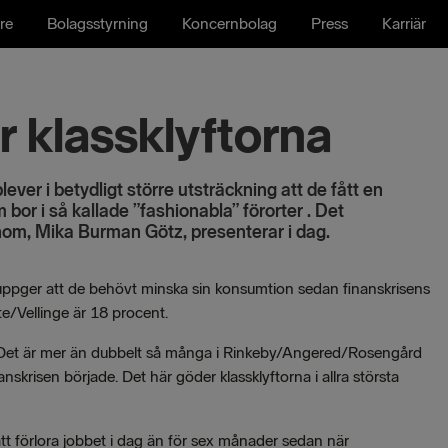
re
Bolagsstyrning
Koncernbolag
Press
Karriär
r klassklyftorna
lever i betydligt större utsträckning att de fått en
or i så kallade ”fashionabla” förorter . Det
om, Mika Burman Götz, presenterar i dag.
pger att de behövt minska sin konsumtion sedan finanskrisens
te/Vellinge är 18 procent.
na. Det är mer än dubbelt så många i Rinkeby/Angered/Rosengård
skrisen började. Det här göder klassklyftorna i allra största
tt förlora jobbet i dag än för sex månader sedan när