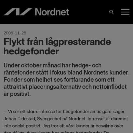
Hoppa
H
till
Sök
innehåll
2008-11-28
Flykt från lågpresterande
hedgefonder
Under oktober månad har hedge- och
räntefonder stått i fokus bland Nordnets kunder.
Fonder som helhet ses fortfarande som ett
attraktivt placeringsalternativ och nettoinflödet
är positivt.
– Vi ser ett större intresse för hedgefonder än tidigare, säger
Johan Tidestad, Sverigechef på Nordnet. Intresset är däremot
inte odelat positivt. Jag tror att våra kunder är besvikna över
den dåliga utvecklingen hos många hedgefonder. De