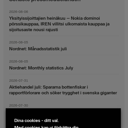
2026-08-06
Yksityissijoittajien heinäkuu – Nokia dominoi
pörssikauppaa, IREN villitsi ulkomaista kauppaa ja
sijoitusaste nousi rajusti
2026-08-05
Nordnet: Månadsstatistik juli
2026-08-05
Nordnet: Monthly statistics July
2026-07-31
Aktiehandel juli: Spararna bottenfiskar i
rapportförlorare och söker trygghet i svenska giganter
2026-07-30
Fondsparande juli: Vinsthemtagningar i teknik – men
indexsparandet ligger fast
Dina cookies - ditt val.
Med cookies kan vi förbättra din