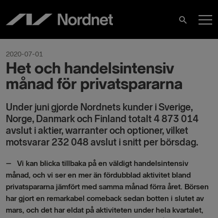
Hoppa
H
till
Sök
innehåll
2020-07-01
Het och handelsintensiv
månad för privatspararna
Under juni gjorde Nordnets kunder i Sverige,
Norge, Danmark och Finland totalt 4 873 014
avslut i aktier, warranter och optioner, vilket
motsvarar 232 048 avslut i snitt per börsdag.
– Vi kan blicka tillbaka på en väldigt handelsintensiv
månad, och vi ser en mer än fördubblad aktivitet bland
privatspararna jämfört med samma månad förra året. Börsen
har gjort en remarkabel comeback sedan botten i slutet av
mars, och det har eldat på aktiviteten under hela kvartalet,