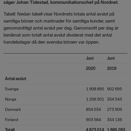
säger Johan Tidestad, kommunikationschef på Nordnet.
Tabell: Nedan tabell visar Nordnets totala antal avslut på
samtliga börser och marknader för samtliga kunder, samt
genomsnittligt antal avslut per dag. Genomsnitt per dag är
beräknat som totalt antal avslut dividerat med det antal
handelsdagar då den svenska börsen var öppen.
Juni
Juni
F
2020
2019
e
Antal avslut
Sverige
1 908 895
902 695
1
Norge
1 206 501
354 543
2
Danmark
854 034
273 909
2
Finland
903 584
354 136
1
Totalt
4 873 014
1 885 283
1