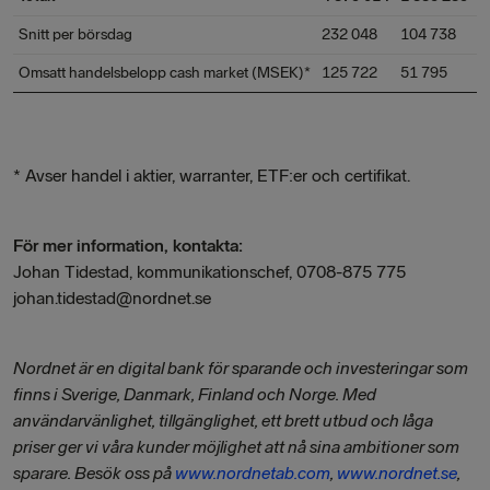
Snitt per börsdag
232 048
104 738
1
Omsatt handelsbelopp cash market (MSEK)*
125 722
51 795
1
* Avser handel i aktier, warranter, ETF:er och certifikat.
För mer information, kontakta:
Johan Tidestad, kommunikationschef, 0708-875 775
johan.tidestad@nordnet.se
Nordnet är en digital bank för sparande och investeringar som
finns i Sverige, Danmark, Finland och Norge. Med
användarvänlighet, tillgänglighet, ett brett utbud och låga
priser ger vi våra kunder möjlighet att nå sina ambitioner som
sparare.
Besök oss på
www.nordnetab.com
,
www.nordnet.se
,