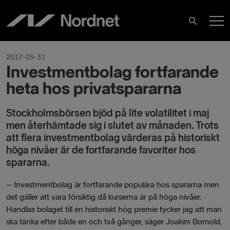
Hoppa
H
till
Sök
innehåll
2017-05-31
Investmentbolag fortfarande
heta hos privatspararna
Stockholmsbörsen bjöd på lite volatilitet i maj
men återhämtade sig i slutet av månaden. Trots
att flera investmentbolag värderas på historiskt
höga nivåer är de fortfarande favoriter hos
spararna.
– Investmentbolag är fortfarande populära hos spararna men
det gäller att vara försiktig då kurserna är på höga nivåer.
Handlas bolaget till en historiskt hög premie tycker jag att man
ska tänka efter både en och två gånger, säger Joakim Bornold,