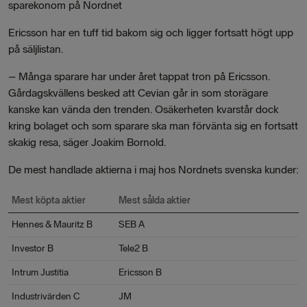
sparekonom på Nordnet
Ericsson har en tuff tid bakom sig och ligger fortsatt högt upp
på säljlistan.
– Många sparare har under året tappat tron på Ericsson.
Gårdagskvällens besked att Cevian går in som storägare
kanske kan vända den trenden. Osäkerheten kvarstår dock
kring bolaget och som sparare ska man förvänta sig en fortsatt
skakig resa, säger Joakim Bornold.
De mest handlade aktierna i maj hos Nordnets svenska kunder:
Mest köpta aktier
Mest sålda aktier
Hennes & Mauritz B
SEB A
Investor B
Tele2 B
Intrum Justitia
Ericsson B
Industrivärden C
JM