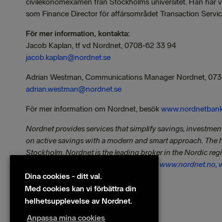
civilekonomexamen från Stockholms universitet. Han har v
som Finance Director för affärsområdet Transaction Serv
För mer information, kontakta:
Jacob Kaplan, tf vd Nordnet, 0708-62 33 94
jacob.kaplan@nordnet.se
Adrian Westman, Communications Manager Nordnet, 073
adrian.westman@nordnet.se
För mer information om Nordnet, besök
www.nordnetbank
Nordnet provides services that simplify savings, investment
on active savings with a modern and smart approach. The
Stockholm. Nordnet is the leading broker in the Nordic r
and Finland. Visit us at
www.nordnet.se
,
www.nordnet.no
,
Dina cookies - ditt val.
Filer
Med cookies kan vi förbättra din
wkr0001.pdf
helhetsupplevelse av Nordnet.
Anpassa mina cookies