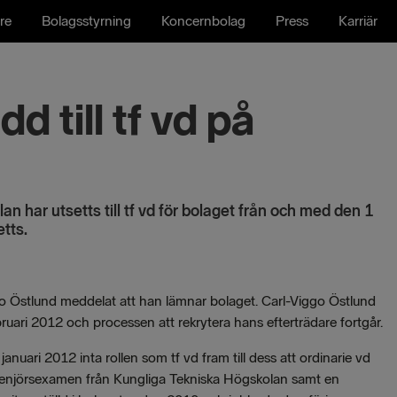
re
Bolagsstyrning
Koncernbolag
Press
Karriär
 till tf vd på
n har utsetts till tf vd för bolaget från och med den 1
etts.
 Östlund meddelat att han lämnar bolaget. Carl-Viggo Östlund
bruari 2012 och processen att rekrytera hans efterträdare fortgår.
ri 2012 inta rollen som tf vd fram till dess att ordinarie vd
ngenjörsexamen från Kungliga Tekniska Högskolan samt en