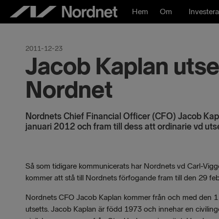
Hoppa
Hem
Om
Investera
till
innehåll
2011-12-23
Jacob Kaplan utsedd
Nordnet
Nordnets Chief Financial Officer (CFO) Jacob Kapla
januari 2012 och fram till dess att ordinarie vd uts
Så som tidigare kommunicerats har Nordnets vd Carl-Viggo
kommer att stå till Nordnets förfogande fram till den 29 fe
Nordnets CFO Jacob Kaplan kommer från och med den 1 janua
utsetts. Jacob Kaplan är född 1973 och innehar en civili