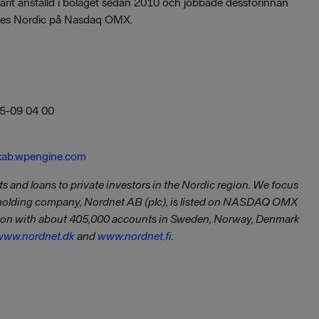
arit anställd i bolaget sedan 2010 och jobbade dessförinnan
ices Nordic på Nasdaq OMX.
5-09 04 00
ab.wpengine.com
s and loans to private investors in the Nordic region. We focus
 holding company, Nordnet AB (plc), is listed on NASDAQ OMX
egion with about 405,000 accounts in Sweden, Norway, Denmark
www.nordnet.dk
and
www.nordnet.fi
.