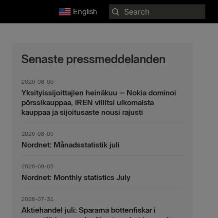
Search
English
for:
Senaste pressmeddelanden
2026-08-06
Yksityissijoittajien heinäkuu – Nokia dominoi
pörssikauppaa, IREN villitsi ulkomaista
kauppaa ja sijoitusaste nousi rajusti
2026-08-05
Nordnet: Månadsstatistik juli
2026-08-05
Nordnet: Monthly statistics July
2026-07-31
Aktiehandel juli: Spararna bottenfiskar i