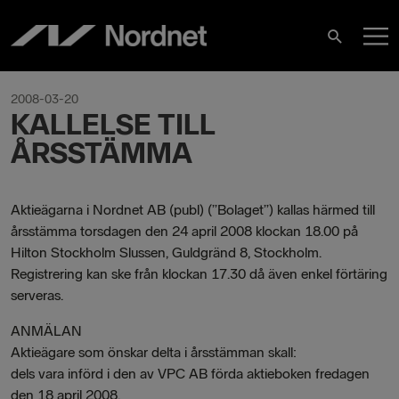
Hoppa
H
till
Sök
innehåll
2008-03-20
KALLELSE TILL
ÅRSSTÄMMA
Aktieägarna i Nordnet AB (publ) (”Bolaget”) kallas härmed till
årsstämma torsdagen den 24 april 2008 klockan 18.00 på
Hilton Stockholm Slussen, Guldgränd 8, Stockholm.
Registrering kan ske från klockan 17.30 då även enkel förtäring
serveras.
ANMÄLAN
Aktieägare som önskar delta i årsstämman skall:
dels vara införd i den av VPC AB förda aktieboken fredagen
den 18 april 2008,