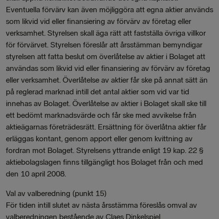
Eventuella förvärv kan även möjliggöra att egna aktier används
som likvid vid eller finansiering av förvärv av företag eller
verksamhet. Styrelsen skall äga rätt att fastställa övriga villkor
för förvärvet. Styrelsen föreslår att årsstämman bemyndigar
styrelsen att fatta beslut om överlåtelse av aktier i Bolaget att
användas som likvid vid eller finansiering av förvärv av företag
eller verksamhet. Överlåtelse av aktier får ske på annat sätt än
på reglerad marknad intill det antal aktier som vid var tid
innehas av Bolaget. Överlåtelse av aktier i Bolaget skall ske till
ett bedömt marknadsvärde och får ske med avvikelse från
aktieägarnas företrädesrätt. Ersättning för överlåtna aktier får
erläggas kontant, genom apport eller genom kvittning av
fordran mot Bolaget. Styrelsens yttrande enligt 19 kap. 22 §
aktiebolagslagen finns tillgängligt hos Bolaget från och med
den 10 april 2008.
Val av valberedning (punkt 15)
För tiden intill slutet av nästa årsstämma föreslås omval av
valberedningen bestående av Claes Dinkelspiel