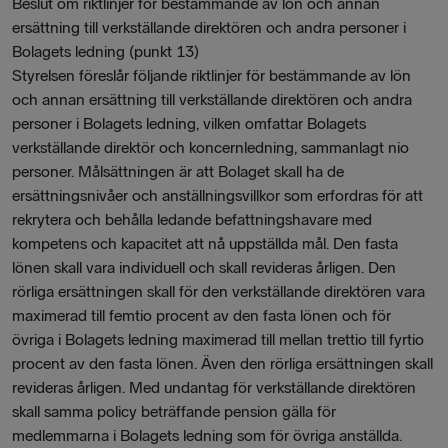
Beslut om riktlinjer för bestämmande av lön och annan
ersättning till verkställande direktören och andra personer i
Bolagets ledning (punkt 13)
Styrelsen föreslår följande riktlinjer för bestämmande av lön
och annan ersättning till verkställande direktören och andra
personer i Bolagets ledning, vilken omfattar Bolagets
verkställande direktör och koncernledning, sammanlagt nio
personer. Målsättningen är att Bolaget skall ha de
ersättningsnivåer och anställningsvillkor som erfordras för att
rekrytera och behålla ledande befattningshavare med
kompetens och kapacitet att nå uppställda mål. Den fasta
lönen skall vara individuell och skall revideras årligen. Den
rörliga ersättningen skall för den verkställande direktören vara
maximerad till femtio procent av den fasta lönen och för
övriga i Bolagets ledning maximerad till mellan trettio till fyrtio
procent av den fasta lönen. Även den rörliga ersättningen skall
revideras årligen. Med undantag för verkställande direktören
skall samma policy beträffande pension gälla för
medlemmarna i Bolagets ledning som för övriga anställda.