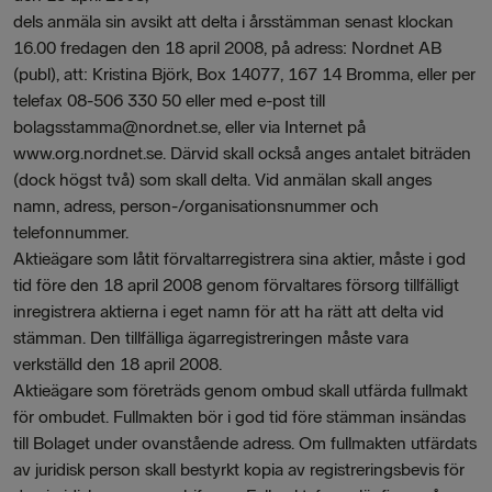
dels anmäla sin avsikt att delta i årsstämman senast klockan
16.00 fredagen den 18 april 2008, på adress: Nordnet AB
(publ), att: Kristina Björk, Box 14077, 167 14 Bromma, eller per
telefax 08-506 330 50 eller med e-post till
bolagsstamma@nordnet.se, eller via Internet på
www.org.nordnet.se. Därvid skall också anges antalet biträden
(dock högst två) som skall delta. Vid anmälan skall anges
namn, adress, person-/organisationsnummer och
telefonnummer.
Aktieägare som låtit förvaltarregistrera sina aktier, måste i god
tid före den 18 april 2008 genom förvaltares försorg tillfälligt
inregistrera aktierna i eget namn för att ha rätt att delta vid
stämman. Den tillfälliga ägarregistreringen måste vara
verkställd den 18 april 2008.
Aktieägare som företräds genom ombud skall utfärda fullmakt
för ombudet. Fullmakten bör i god tid före stämman insändas
till Bolaget under ovanstående adress. Om fullmakten utfärdats
av juridisk person skall bestyrkt kopia av registreringsbevis för