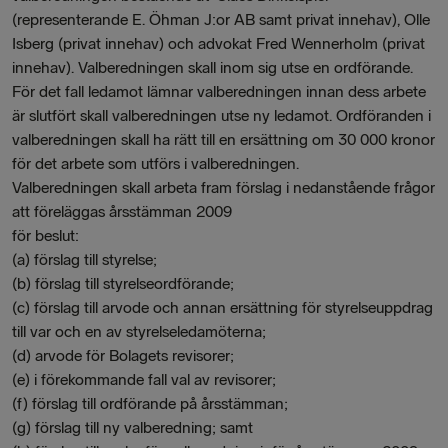
(representerande E. Öhman J:or AB samt privat innehav), Olle
Isberg (privat innehav) och advokat Fred Wennerholm (privat
innehav). Valberedningen skall inom sig utse en ordförande.
För det fall ledamot lämnar valberedningen innan dess arbete
är slutfört skall valberedningen utse ny ledamot. Ordföranden i
valberedningen skall ha rätt till en ersättning om 30 000 kronor
för det arbete som utförs i valberedningen.
Valberedningen skall arbeta fram förslag i nedanstående frågor
att föreläggas årsstämman 2009
för beslut:
(a) förslag till styrelse;
(b) förslag till styrelseordförande;
(c) förslag till arvode och annan ersättning för styrelseuppdrag
till var och en av styrelseledamöterna;
(d) arvode för Bolagets revisorer;
(e) i förekommande fall val av revisorer;
(f) förslag till ordförande på årsstämman;
(g) förslag till ny valberedning; samt