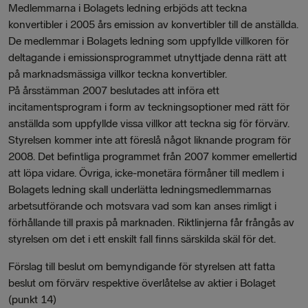
Medlemmarna i Bolagets ledning erbjöds att teckna
konvertibler i 2005 års emission av konvertibler till de anställda.
De medlemmar i Bolagets ledning som uppfyllde villkoren för
deltagande i emissionsprogrammet utnyttjade denna rätt att
på marknadsmässiga villkor teckna konvertibler.
På årsstämman 2007 beslutades att införa ett
incitamentsprogram i form av teckningsoptioner med rätt för
anställda som uppfyllde vissa villkor att teckna sig för förvärv.
Styrelsen kommer inte att föreslå något liknande program för
2008. Det befintliga programmet från 2007 kommer emellertid
att löpa vidare. Övriga, icke-monetära förmåner till medlem i
Bolagets ledning skall underlätta ledningsmedlemmarnas
arbetsutförande och motsvara vad som kan anses rimligt i
förhållande till praxis på marknaden. Riktlinjerna får frångås av
styrelsen om det i ett enskilt fall finns särskilda skäl för det.
Förslag till beslut om bemyndigande för styrelsen att fatta
beslut om förvärv respektive överlåtelse av aktier i Bolaget
(punkt 14)