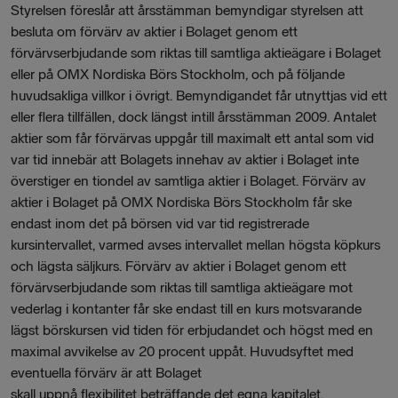
Styrelsen föreslår att årsstämman bemyndigar styrelsen att
besluta om förvärv av aktier i Bolaget genom ett
förvärvserbjudande som riktas till samtliga aktieägare i Bolaget
eller på OMX Nordiska Börs Stockholm, och på följande
huvudsakliga villkor i övrigt. Bemyndigandet får utnyttjas vid ett
eller flera tillfällen, dock längst intill årsstämman 2009. Antalet
aktier som får förvärvas uppgår till maximalt ett antal som vid
var tid innebär att Bolagets innehav av aktier i Bolaget inte
överstiger en tiondel av samtliga aktier i Bolaget. Förvärv av
aktier i Bolaget på OMX Nordiska Börs Stockholm får ske
endast inom det på börsen vid var tid registrerade
kursintervallet, varmed avses intervallet mellan högsta köpkurs
och lägsta säljkurs. Förvärv av aktier i Bolaget genom ett
förvärvserbjudande som riktas till samtliga aktieägare mot
vederlag i kontanter får ske endast till en kurs motsvarande
lägst börskursen vid tiden för erbjudandet och högst med en
maximal avvikelse av 20 procent uppåt. Huvudsyftet med
eventuella förvärv är att Bolaget
skall uppnå flexibilitet beträffande det egna kapitalet.