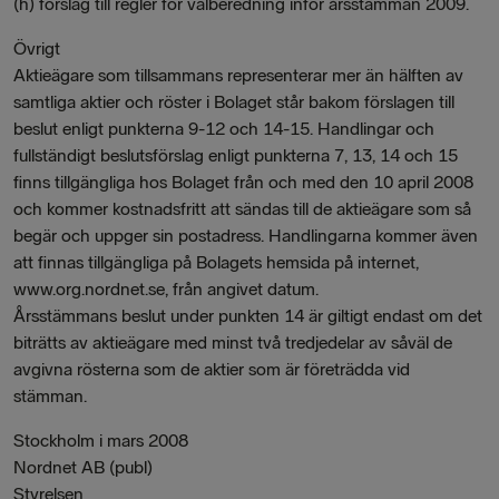
(h) förslag till regler för valberedning inför årsstämman 2009.
Övrigt
Aktieägare som tillsammans representerar mer än hälften av
samtliga aktier och röster i Bolaget står bakom förslagen till
beslut enligt punkterna 9-12 och 14-15. Handlingar och
fullständigt beslutsförslag enligt punkterna 7, 13, 14 och 15
finns tillgängliga hos Bolaget från och med den 10 april 2008
och kommer kostnadsfritt att sändas till de aktieägare som så
begär och uppger sin postadress. Handlingarna kommer även
att finnas tillgängliga på Bolagets hemsida på internet,
www.org.nordnet.se, från angivet datum.
Årsstämmans beslut under punkten 14 är giltigt endast om det
biträtts av aktieägare med minst två tredjedelar av såväl de
avgivna rösterna som de aktier som är företrädda vid
stämman.
Stockholm i mars 2008
Nordnet AB (publ)
Styrelsen