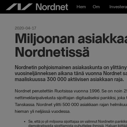
Hoppa
Hem
Om
Investera
till
innehåll
2020-04-17
Miljoonan asiakkaan
Nordnetissä
Nordnetin pohjoismainen asiakaskunta on ylittäny
vuosineljänneksen aikana tänä vuonna Nordnet sai
maaliskuussa 300 000 aktiivisen asiakkaan raja.
Nordnet perustettiin Ruotsissa vuonna 1996. Se on noin 25
nettimeklaripalvelusta sijoittajan digitaaliseksi pankiksi, j
Tanskassa. Nordnet ylitti 500 000 asiakkaan rajan helmikuus
hieman yli neljässä vuodessa.
Se, että jo yli miljoona sijoittajaa on valinnut Nordnetin panki
demokratisoida sijoittamista puhuttelee ihmisiä. Haluan kiit