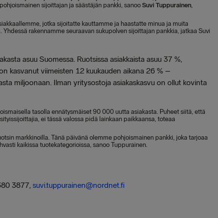
 pohjoismainen sijoittajan ja säästäjän pankki, sanoo
Suvi Tuppurainen
,
le asiakkaallemme, jotka sijoitatte kauttamme ja haastatte minua ja muita
illa. Yhdessä rakennamme seuraavan sukupolven sijoittajan pankkia, jatkaa Suvi
akasta asuu Suomessa. Ruotsissa asiakkaista asuu 37 %,
 on kasvanut viimeisten 12 kuukauden aikana 26 % –
sta miljoonaan. Ilman yritysostoja asiakaskasvu on ollut kovinta
smaisella tasolla ennätysmäiset 90 000 uutta asiakasta. Puheet siitä, että
yissijoittajia, ei tässä valossa pidä lainkaan paikkaansa, toteaa
Ruotsin markkinoilla. Tänä päivänä olemme pohjoismainen pankki, joka tarjoaa
ahvasti kaikissa tuotekategorioissa, sanoo Tuppurainen.
380 3877,
suvi.tuppurainen@nordnet.fi