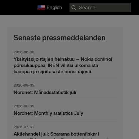
Search
English
for:
Senaste pressmeddelanden
2026-08-06
Yksityissijoittajien heinäkuu – Nokia dominoi
pörssikauppaa, IREN villitsi ulkomaista
kauppaa ja sijoitusaste nousi rajusti
2026-08-05
Nordnet: Månadsstatistik juli
2026-08-05
Nordnet: Monthly statistics July
2026-07-31
Aktiehandel juli: Spararna bottenfiskar i