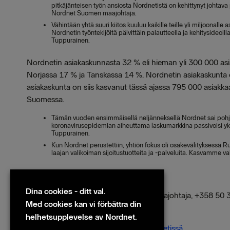
pitkäjänteisen työn ansiosta Nordnetistä on kehittynyt johtava
Nordnet Suomen maajohtaja.
Vähintään yhtä suuri kiitos kuuluu kaikille teille yli miljoonal
Nordnetin työntekijöitä päivittäin palautteella ja kehitysideo
Tuppurainen.
Nordnetin asiakaskunnasta 32 % eli hieman yli 300 000 asi
Norjassa 17 % ja Tanskassa 14 %. Nordnetin asiakaskunta
asiakaskunta on siis kasvanut tässä ajassa 795 000 asiakkaa
Suomessa.
Tämän vuoden ensimmäisellä neljänneksellä Nordnet sai pohjoi
koronavirusepidemian aiheuttama laskumarkkina passivoisi yksit
Tuppurainen.
Kun Nordnet perustettiin, yhtiön fokus oli osakevälityksessä 
laajan valikoiman sijoitustuotteita ja -palveluita. Kasvamme v
Lisätietoja antaa:
Dina cookies - ditt val.
Suvi Tuppurainen, Nordnet Suomen maajohtaja, +358 50 
Med cookies kan vi förbättra din
Filer
helhetsupplevelse av Nordnet.
Miljoonan asiakkaan raja ylittyi Nordnetissä