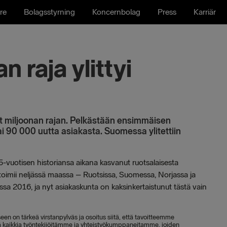
re
Bolagsstyrning
Koncernbolag
Press
Karriär
 raja ylittyi
t miljoonan rajan. Pelkästään ensimmäisen
 90 000 uutta asiakasta. Suomessa ylitettiin
-vuotisen historiansa aikana kasvanut ruotsalaisesta
oka toimii neljässä maassa – Ruotsissa, Suomessa, Norjassa ja
sa 2016, ja nyt asiakaskunta on kaksinkertaistunut tästä vain
kseen on tärkeä virstanpylväs ja osoitus siitä, että tavoitteemme
tää kaikkia työntekijöitämme ja yhteistyökumppaneitamme, joiden