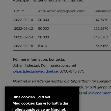
Återköpen har genomförts enligt följande:
Datum
Antal aktier, aggregerad volym
Genomsnitt
2022-02-10
30 000
147,7470
2022-02-12
90 000
151,2870
2022-02-14
90 000
149,5763
2022-02-15
5 413
153,5163
För mer information, kontakta:
Johan Tidestad, Kommunikationschef
johan.tidestad@nordnet.se
, 0708-875 775
Nordnet är en ledande nordisk digital plattform för sparan
transparens utmanar vi traditionella strukturer och ger priv
som professionella investerare. Besök oss på
www.nordnet
Dina cookies - ditt val.
www.nordnet.fi
.
Med cookies kan vi förbättra din
Filer
helhetsupplevelse av Nordnet.