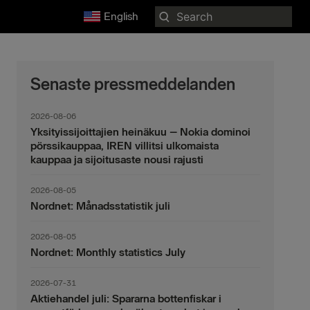
Search
English
for:
Senaste pressmeddelanden
2026-08-06
Yksityissijoittajien heinäkuu – Nokia dominoi
pörssikauppaa, IREN villitsi ulkomaista
kauppaa ja sijoitusaste nousi rajusti
2026-08-05
Nordnet: Månadsstatistik juli
2026-08-05
Nordnet: Monthly statistics July
2026-07-31
Aktiehandel juli: Spararna bottenfiskar i