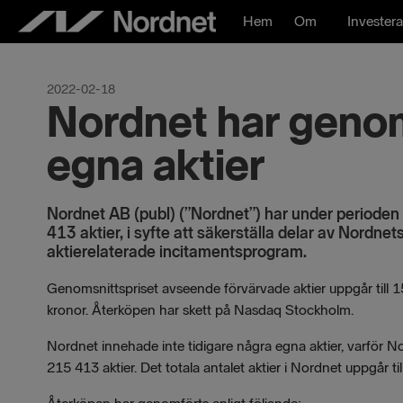
Hoppa
Hem
Om
Investera
till
innehåll
2022-02-18
Nordnet har genom
egna aktier
Nordnet AB (publ) (”Nordnet”) har under periode
413 aktier, i syfte att säkerställa delar av Nordne
aktierelaterade incitamentsprogram.
Genomsnittspriset avseende förvärvade aktier uppgår till 1
kronor. Återköpen har skett på Nasdaq Stockholm.
Nordnet innehade inte tidigare några egna aktier, varför N
215 413 aktier. Det totala antalet aktier i Nordnet uppgår t