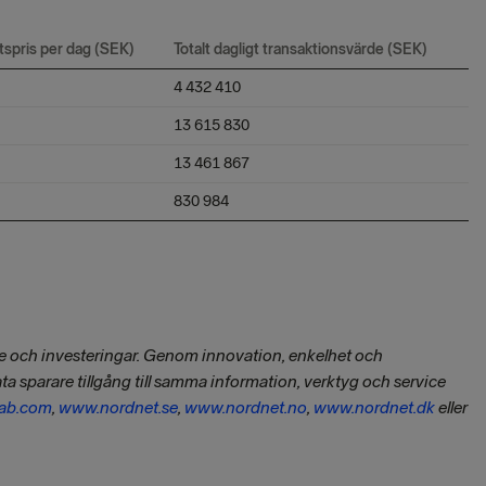
spris per dag (SEK)
Totalt dagligt transaktionsvärde (SEK)
4 432 410
13 615 830
13 461 867
830 984
de och investeringar. Genom innovation, enkelhet och
ata sparare tillgång till samma information, verktyg och service
ab.com
,
www.nordnet.se
,
www.nordnet.no
,
www.nordnet.dk
eller