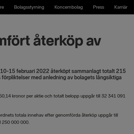
re
Bolagsstyrning
Koncernbolag
Press
Karriär
fört återköp av
n 10-15 februari 2022 återköpt sammanlagt totalt 215
ts förpliktelser med anledning av bolagets långsiktiga
50,14 kronor per aktie och totalt belopp uppgår till 32 341 091
ordnets totala innehav efter genomförda återköp uppgår till
ill 250 000 000.