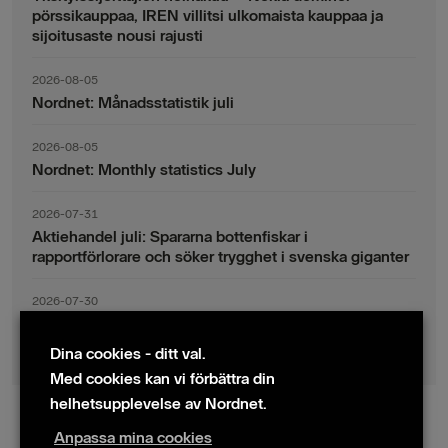
pörssikauppaa, IREN villitsi ulkomaista kauppaa ja
sijoitusaste nousi rajusti
2026-08-05
Nordnet: Månadsstatistik juli
2026-08-05
Nordnet: Monthly statistics July
2026-07-31
Aktiehandel juli: Spararna bottenfiskar i
rapportförlorare och söker trygghet i svenska giganter
2026-07-30
Fondsparande juli: Vinsthemtagningar i teknik – men
indexsparandet ligger fast
Dina cookies - ditt val.
Med cookies kan vi förbättra din
helhetsupplevelse av Nordnet.
Anpassa mina cookies
© 2024 Nordnet AB (publ)