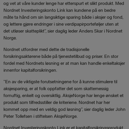
og vet at våre kunder lenge har etterspurt et slikt produkt. Med
Nordnet Investeringskonto Link kan kundene på en bedre
måte ta hånd om sin langsiktige sparing både i aksjer og fond,
og lettere gjøre endringer i sine verdipapirporteføljer uten at
det utløser skatteplikt”, sier daglig leder Anders Skar i Nordnet
Norge.
Nordnet utfordrer med dette de tradisjonelle
forsikringsaktørene både på tjenestetilbud og priser. En stor
fordel med Nordnets løsning er at man kan handle enkeltaksjer
innenfor kapitalforsikringen.
”En av de viktigste forutsetningene for å kunne stimulere til
aksjesparing, er at folk oppfatter det som skattemessig
fornuftig, enkelt og oversiktlig. AksjeNorge har lenge ønsket et
produkt som tilfredsstiller de kriteriene. Nordnet har her
kommet opp med en veldig god løsning”, sier daglig leder John
Peter Tollefsen i stiftelsen AksjeNorge.
Nordnet Investeringskonto Link er et kapitalforsikringsprodukt