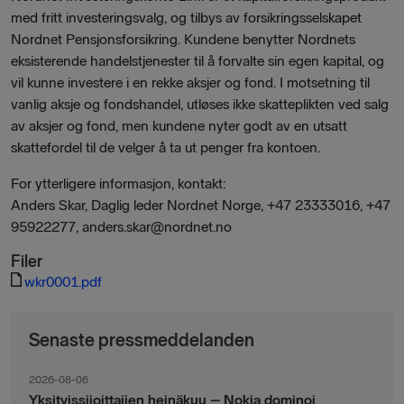
med fritt investeringsvalg, og tilbys av forsikringsselskapet
Nordnet Pensjonsforsikring. Kundene benytter Nordnets
eksisterende handelstjenester til å forvalte sin egen kapital, og
vil kunne investere i en rekke aksjer og fond. I motsetning til
vanlig aksje og fondshandel, utløses ikke skatteplikten ved salg
av aksjer og fond, men kundene nyter godt av en utsatt
skattefordel til de velger å ta ut penger fra kontoen.
For ytterligere informasjon, kontakt:
Anders Skar, Daglig leder Nordnet Norge, +47 23333016, +47
95922277, anders.skar@nordnet.no
Filer
wkr0001.pdf
Senaste pressmeddelanden
2026-08-06
Yksityissijoittajien heinäkuu – Nokia dominoi