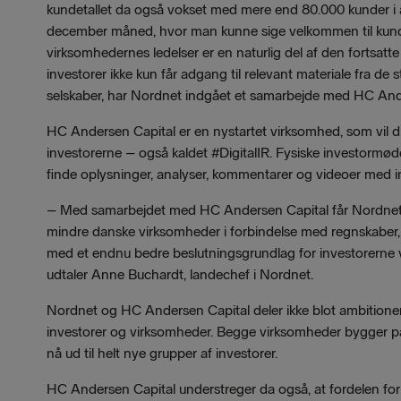
kundetallet da også vokset med mere end 80.000 kunder i 
december måned, hvor man kunne sige velkommen til kund
virksomhedernes ledelser er en naturlig del af den fortsatte u
investorer ikke kun får adgang til relevant materiale fra de
selskaber, har Nordnet indgået et samarbejde med HC And
HC Andersen Capital er en nystartet virksomhed, som vil di
investorerne – også kaldet #DigitalIR. Fysiske investormøde
finde oplysninger, analyser, kommentarer og videoer med in
– Med samarbejdet med HC Andersen Capital får Nordnets 
mindre danske virksomheder i forbindelse med regnskaber,
med et endnu bedre beslutningsgrundlag for investorerne vil
udtaler Anne Buchardt, landechef i Nordnet.
Nordnet og HC Andersen Capital deler ikke blot ambitione
investorer og virksomheder. Begge virksomheder bygger på
nå ud til helt nye grupper af investorer.
HC Andersen Capital understreger da også, at fordelen for d