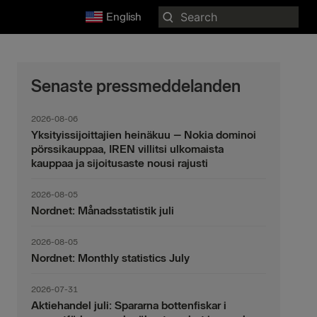
Search
English
for:
Senaste pressmeddelanden
2026-08-06
Yksityissijoittajien heinäkuu – Nokia dominoi
pörssikauppaa, IREN villitsi ulkomaista
kauppaa ja sijoitusaste nousi rajusti
2026-08-05
Nordnet: Månadsstatistik juli
2026-08-05
Nordnet: Monthly statistics July
2026-07-31
Aktiehandel juli: Spararna bottenfiskar i