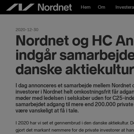
Hoppa
Hem
Om
Investera
till
innehåll
2020-12-30
Nordnet og HC An
indgår samarbejde 
danske aktiekultur
I dag annonceres et samarbejde mellem Nordnet o
investorer i Nordnet helt omkostningsfrit får adgang
møder med ledelsen i selskaber uden for C25-ind
samarbejdet adgang til mere end 200.000 private 
være vanskeligt at få i tale.
I 2020 har vi set et gennembrud i den danske aktiekultur. De
gjort det markant nemmere for de private investorer at han