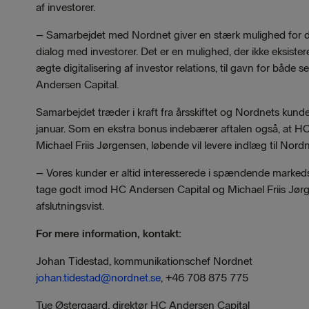
af investorer.
– Samarbejdet med Nordnet giver en stærk mulighed for d
dialog med investorer. Det er en mulighed, der ikke eksister
ægte digitalisering af investor relations, til gavn for både 
Andersen Capital.
Samarbejdet træder i kraft fra årsskiftet og Nordnets kunde
januar. Som en ekstra bonus indebærer aftalen også, at HC
Michael Friis Jørgensen, løbende vil levere indlæg til Nord
– Vores kunder er altid interesserede i spændende markedsa
tage godt imod HC Andersen Capital og Michael Friis Jø
afslutningsvist.
F
or mere information, kontakt:
Johan Tidestad, kommunikationschef Nordnet
johan.tidestad@nordnet.se
, +46
708 875
775
Tue Østergaard, direktør HC Andersen Capital