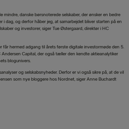
e mindre, danske børsnoterede selskaber, der ønsker en bedre
er i dag, og derfor håber jeg, at samarbejdet bliver starten på en
selskaber og investorer, siger Tue Østergaard, direktør i HC
r får hermed adgang til årets første digitale investormøde den 5.
 Andersen Capital, der også tæller den kendte aktieanalytiker
nets blogunivers.
nalyser og selskabsnyheder. Derfor er vi også sikre på, at de vil
rgensen som nye bloggere hos Nordnet, siger Anne Buchardt