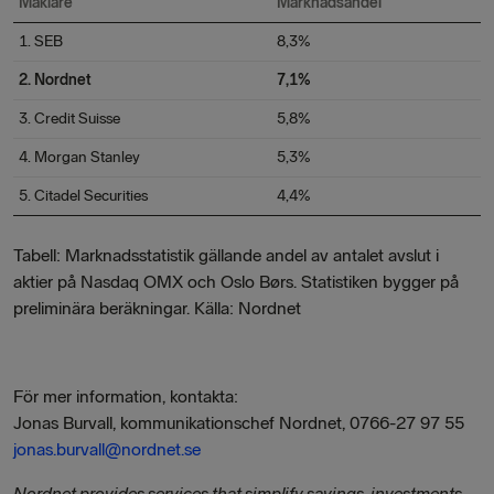
Mäklare
Marknadsandel
1. SEB
8,3%
2. Nordnet
7,1%
3. Credit Suisse
5,8%
4. Morgan Stanley
5,3%
5. Citadel Securities
4,4%
Tabell: Marknadsstatistik gällande andel av antalet avslut i
aktier på Nasdaq OMX och Oslo Børs. Statistiken bygger på
preliminära beräkningar. Källa: Nordnet
För mer information, kontakta:
Jonas Burvall, kommunikationschef Nordnet, 0766-27 97 55
jonas.burvall@nordnet.se
Nordnet provides services that simplify savings, investments