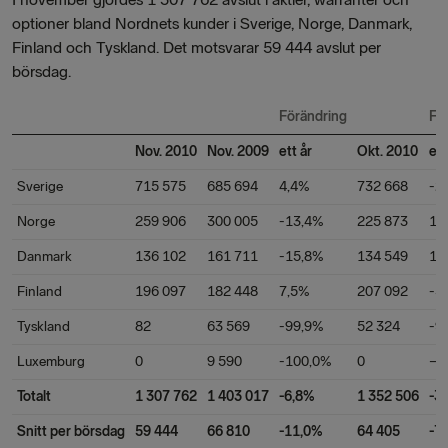
optioner bland Nordnets kunder i Sverige, Norge, Danmark,
Finland och Tyskland. Det motsvarar 59 444 avslut per
börsdag.
Förändring
Fö
Nov. 2010
Nov. 2009
ett år
Okt. 2010
en
Sverige
715 575
685 694
4,4%
732 668
-2
Norge
259 906
300 005
-13,4%
225 873
15
Danmark
136 102
161 711
-15,8%
134 549
1,
Finland
196 097
182 448
7,5%
207 092
-5
Tyskland
82
63 569
-99,9%
52 324
-9
Luxemburg
0
9 590
-100,0%
0
–
Totalt
1 307 762
1 403 017
-6,8%
1 352 506
-3
Snitt per börsdag
59 444
66 810
-11,0%
64 405
-7