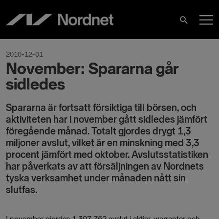
Hoppa
H
till
Sök
innehåll
2010-12-01
November: Spararna går
sidledes
Spararna är fortsatt försiktiga till börsen, och
aktiviteten har i november gått sidledes jämfört
föregående månad. Totalt gjordes drygt 1,3
miljoner avslut, vilket är en minskning med 3,3
procent jämfört med oktober. Avslutsstatistiken
har påverkats av att försäljningen av Nordnets
tyska verksamhet under månaden nått sin
slutfas.
I november gjordes 1 307 762 avslut i aktier, warranter och