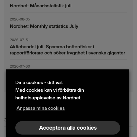
Nordnet: Månadsstatistik juli
2026-08-05
Nordnet: Monthly statistics July
2026-07-31
Aktiehandel juli: Spararna bottenfiskar i
rapportförlorare och söker trygghet i svenska giganter
2026-07-30
Fondsparande juli: Vinsthemtagningar i teknik – men
indexsparandet ligger fast
Dina cookies - ditt val.
Med cookies kan vi förbättra din
helhetsupplevelse av Nordnet.
Anpassa mina cookies
© 2024 Nordnet AB (publ)
Cookie policy
|
Kontakta oss
|
Presskontakter
Acceptera alla cookies
Nordnet AB (publ) | Box 300 99 | 104 25 Stockholm | Reg. nr. 559073-6681