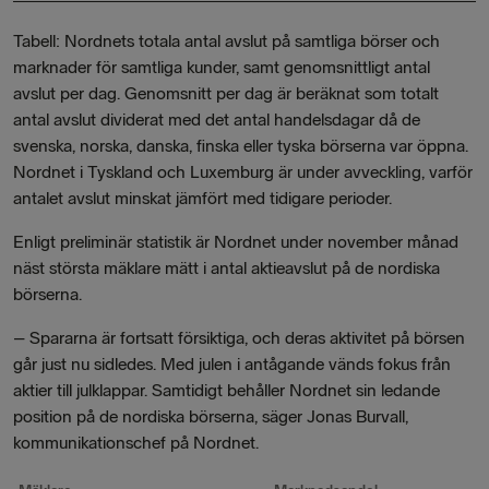
Tabell: Nordnets totala antal avslut på samtliga börser och
marknader för samtliga kunder, samt genomsnittligt antal
avslut per dag. Genomsnitt per dag är beräknat som totalt
antal avslut dividerat med det antal handelsdagar då de
svenska, norska, danska, finska eller tyska börserna var öppna.
Nordnet i Tyskland och Luxemburg är under avveckling, varför
antalet avslut minskat jämfört med tidigare perioder.
Enligt preliminär statistik är Nordnet under november månad
näst största mäklare mätt i antal aktieavslut på de nordiska
börserna.
– Spararna är fortsatt försiktiga, och deras aktivitet på börsen
går just nu sidledes. Med julen i antågande vänds fokus från
aktier till julklappar. Samtidigt behåller Nordnet sin ledande
position på de nordiska börserna, säger Jonas Burvall,
kommunikationschef på Nordnet.