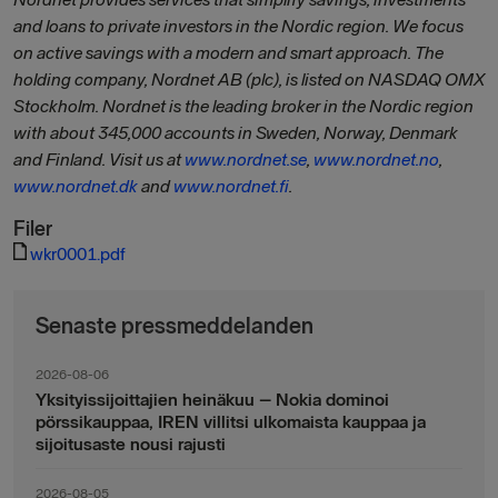
and loans to private investors in the Nordic region. We focus
on active savings with a modern and smart approach. The
holding company, Nordnet AB (plc), is listed on NASDAQ OMX
Stockholm. Nordnet is the leading broker in the Nordic region
with about 345,000 accounts in Sweden, Norway, Denmark
and Finland. Visit us at
www.nordnet.se
,
www.nordnet.no
,
www.nordnet.dk
and
www.nordnet.fi
.
Filer
wkr0001.pdf
Senaste pressmeddelanden
2026-08-06
Yksityissijoittajien heinäkuu – Nokia dominoi
pörssikauppaa, IREN villitsi ulkomaista kauppaa ja
sijoitusaste nousi rajusti
2026-08-05