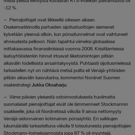
missä yleistä kehitystä kuvaavan RTS-indeksin päivämuutos oli
-12 %.
– Piensijoittajat ovat liikkeellä oikeaan aikaan.
Osakemarkkinoilla parhaiden sijoitustuottojen siemenet
kylvetään yleensä silloin, kun pörssitunnelmat ovat vaihtuneet
ahneudesta pelkoon. Näin tapahtui viimeksi globaalissa
mittakaavassa finanssikriisissä vuonna 2008. Kriisitilanteissa
laatuyhtiöidenkin hinnat irtoavat liiketoimintojen pitkän
aikavälin todellisista ansaintakyvyistä. Puhtaasti sijoitusmielessä
tarkastellen nyt on nähtävä metsä puilta eli Venäjä-yhtiöiden
pitkän aikavälin kasvutarina, kommentoi Nordnet Suomen
osakestrategi
Jukka Oksaharju
.
– Viime päivien yleisestä ostoinnostuksesta huolimatta
suomalaiset piensijoittajat eivät ole lämmenneet Stockmannin
osakkeelle, joka oli Nordnetissä viikolla 9 ainoa nettomyyty
Venäjä-sidonnainen kotimainen pörssiyhtiö. Eri salkkujen
lukumäärällä tarkasteltuna viikolla 9 toteutuneista piensijoittajien
Stockmann-toimeksiannoista jopa 87 % oli myyntejä.