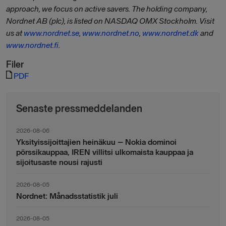
approach, we focus on active savers. The holding company,
Nordnet AB (plc), is listed on NASDAQ OMX Stockholm. Visit
us at
www.nordnet.se
,
www.nordnet.no
,
www.nordnet.dk
and
www.nordnet.fi
.
Filer
PDF
Senaste pressmeddelanden
2026-08-06
Yksityissijoittajien heinäkuu – Nokia dominoi
pörssikauppaa, IREN villitsi ulkomaista kauppaa ja
sijoitusaste nousi rajusti
2026-08-05
Nordnet: Månadsstatistik juli
2026-08-05