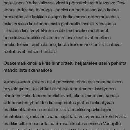
paikallinen. Yhdysvalloissa yleistä pörssikehitystä kuvaava Dow
Jones Industrial Average -indeksi on parhaillaan vain kolme
prosenttia alle kaikkien aikojen korkeimman noteerauksensa,
mikä ei viesti kriisitunnelmista globaalilla tasolla. Venäjän ja
Ukrainan kiristynyt tilanne ei ole toistaiseksi muuttanut
peruskuvaa markkinatilanteesta: osakkeet ovat edelleen
houkuttelevin sijoituskohde, koska korkomarkkinoilta saatavat
tuotot ovat erittäin heikkoja.
Osakemarkkinoilla kriisihinnoittelu heijastelee usein pahinta
mahdollista skenaariota
Viimeaikainen kriisi on ollut pörssissä tähän asti enimmäkseen
psykologinen, sillä yhtiöt eivät ole raportoineet kiristyneen
tilanteen vaikuttaneen merkittävästi liiketoimintoihin. Venäjä-
sidonnaisten yhtiöiden kurssipudotus johtuu heikentyvän
markkinatilanteen ennakoinnista ja markkinapsykologian
muutoksesta, mikä on saanut sijoittajia vetäytymään kehittyviltä
markkinoilta, maanantaina 3. maaliskuuta erityisesti Venäjältä,