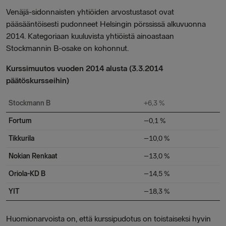
Venäjä-sidonnaisten yhtiöiden arvostustasot ovat
pääsääntöisesti pudonneet Helsingin pörssissä alkuvuonna
2014. Kategoriaan kuuluvista yhtiöistä ainoastaan
Stockmannin B-osake on kohonnut.
Kurssimuutos vuoden 2014 alusta (3.3.2014
päätöskursseihin)
Stockmann B
+6,3 %
Fortum
–
0,1 %
Tikkurila
–
10,0 %
Nokian Renkaat
–
13,0 %
Oriola-KD
B
–
14,5 %
YIT
–
18,3 %
Huomionarvoista on, että kurssipudotus on toistaiseksi hyvin