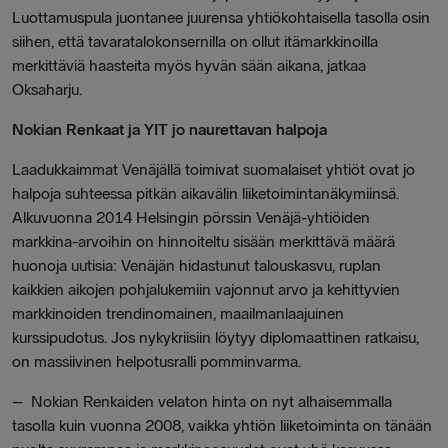
Luottamuspula juontanee juurensa yhtiökohtaisella tasolla osin
siihen, että tavaratalokonsernilla on ollut itämarkkinoilla
merkittäviä haasteita myös hyvän sään aikana, jatkaa
Oksaharju.
Nokian Renkaat ja YIT jo naurettavan halpoja
Laadukkaimmat Venäjällä toimivat suomalaiset yhtiöt ovat jo
halpoja suhteessa pitkän aikavälin liiketoimintanäkymiinsä.
Alkuvuonna 2014 Helsingin pörssin Venäjä-yhtiöiden
markkina-arvoihin on hinnoiteltu sisään merkittävä määrä
huonoja uutisia: Venäjän hidastunut talouskasvu, ruplan
kaikkien aikojen pohjalukemiin vajonnut arvo ja kehittyvien
markkinoiden trendinomainen, maailmanlaajuinen
kurssipudotus. Jos nykykriisiin löytyy diplomaattinen ratkaisu,
on massiivinen helpotusralli pomminvarma.
– Nokian Renkaiden velaton hinta on nyt alhaisemmalla
tasolla kuin vuonna 2008, vaikka yhtiön liiketoiminta on tänään