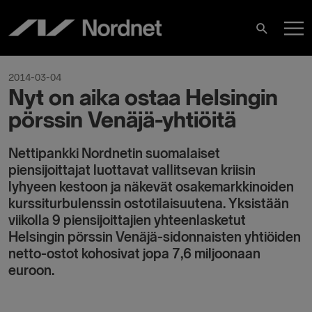
Hoppa
H
till
Sök
innehåll
2014-03-04
Nyt on aika ostaa Helsingin
pörssin Venäjä-yhtiöitä
Nettipankki Nordnetin suomalaiset
piensijoittajat luottavat vallitsevan kriisin
lyhyeen kestoon ja näkevät osakemarkkinoiden
kurssiturbulenssin ostotilaisuutena. Yksistään
viikolla 9 piensijoittajien yhteenlasketut
Helsingin pörssin Venäjä-sidonnaisten yhtiöiden
netto-ostot kohosivat jopa 7,6 miljoonaan
euroon.