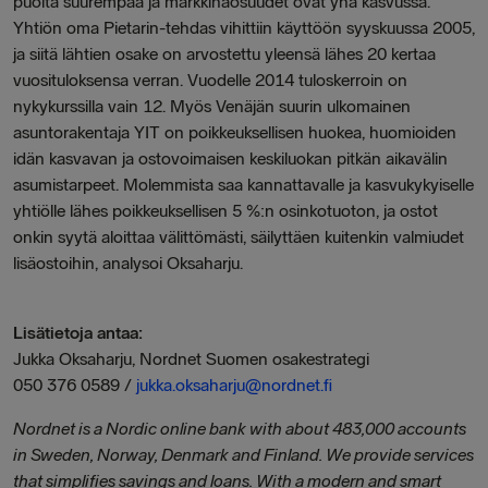
puolta suurempaa ja markkinaosuudet ovat yhä kasvussa.
Yhtiön oma Pietarin-tehdas vihittiin käyttöön syyskuussa 2005,
ja siitä lähtien osake on arvostettu yleensä lähes 20 kertaa
vuosituloksensa verran. Vuodelle 2014 tuloskerroin on
nykykurssilla vain 12. Myös Venäjän suurin ulkomainen
asuntorakentaja YIT on poikkeuksellisen huokea, huomioiden
idän kasvavan ja ostovoimaisen keskiluokan pitkän aikavälin
asumistarpeet. Molemmista saa kannattavalle ja kasvukykyiselle
yhtiölle lähes poikkeuksellisen 5 %:n osinkotuoton, ja ostot
onkin syytä aloittaa välittömästi, säilyttäen kuitenkin valmiudet
lisäostoihin, analysoi Oksaharju.
Lisätietoja antaa:
Jukka Oksaharju, Nordnet Suomen osakestrategi
050 376 0589 /
jukka.oksaharju@nordnet.fi
Nordnet is a Nordic online bank with about 483,000 accounts
in Sweden, Norway, Denmark and Finland. We provide services
that simplifies savings and loans. With a modern and smart