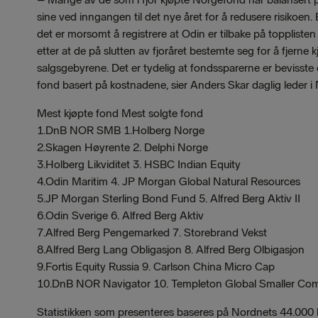
sine ved inngangen til det nye året for å redusere risikoen. E
det er morsomt å registrere at Odin er tilbake på topplisten 
etter at de på slutten av fjoråret bestemte seg for å fjerne 
salgsgebyrene. Det er tydelig at fondssparerne er bevisste
fond basert på kostnadene, sier Anders Skar daglig leder i
Mest kjøpte fond Mest solgte fond
1.DnB NOR SMB 1.Holberg Norge
2.Skagen Høyrente 2. Delphi Norge
3.Holberg Likviditet 3. HSBC Indian Equity
4.Odin Maritim 4. JP Morgan Global Natural Resources
5.JP Morgan Sterling Bond Fund 5. Alfred Berg Aktiv II
6.Odin Sverige 6. Alfred Berg Aktiv
7.Alfred Berg Pengemarked 7. Storebrand Vekst
8.Alfred Berg Lang Obligasjon 8. Alfred Berg Olbigasjon
9.Fortis Equity Russia 9. Carlson China Micro Cap
10.DnB NOR Navigator 10. Templeton Global Smaller Co
Statistikken som presenteres baseres på Nordnets 44.000 