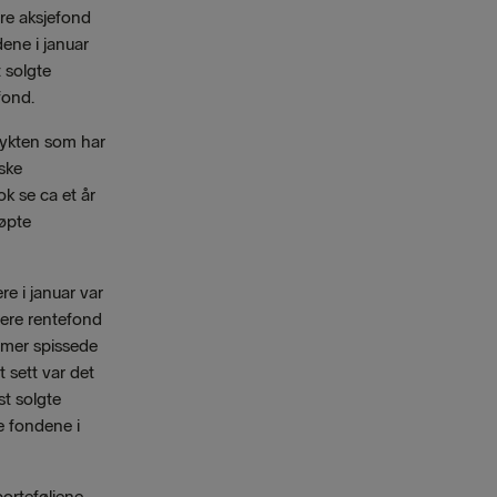
dre aksjefond
dene i januar
 solgte
fond.
rykten som har
rske
k se ca et år
jøpte
e i januar var
lere rentefond
 mer spissede
 sett var det
st solgte
e fondene i
orteføljene