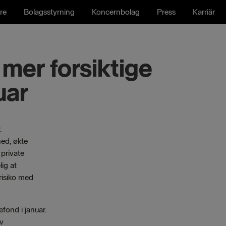
re
Bolagsstyrning
Koncernbolag
Press
Karriär
mer forsiktige
uar
.
ed, økte
private
ig at
risiko med
fond i januar.
av