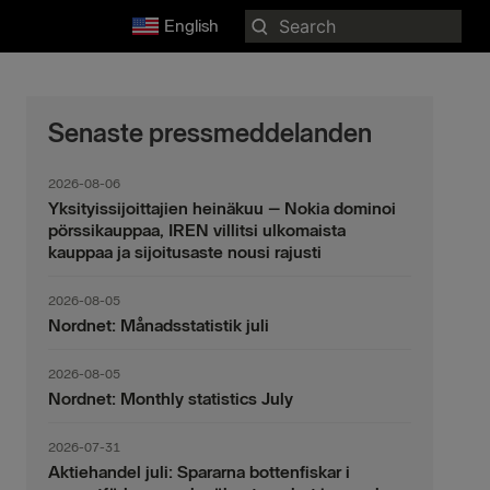
Search
English
for:
Senaste pressmeddelanden
2026-08-06
Yksityissijoittajien heinäkuu – Nokia dominoi
pörssikauppaa, IREN villitsi ulkomaista
kauppaa ja sijoitusaste nousi rajusti
2026-08-05
Nordnet: Månadsstatistik juli
2026-08-05
Nordnet: Monthly statistics July
2026-07-31
Aktiehandel juli: Spararna bottenfiskar i