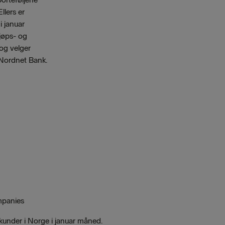
llers er
i januar
kjøps- og
 og velger
 Nordnet Bank.
mpanies
kunder i Norge i januar måned.