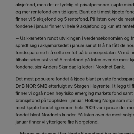
aksjefond, men det er tydelig at privatpersoner kjøpte min
og mer rentefond enn tidligere. Blant de ti mest kjøpte fon
finner vi 5 aksjefond og 5 rentefond. På listen over de mest
fondene i januar finner vi hele 9 aksjefond og kun ett rente
– Usikkerheten rundt utviklingen i verdensøkonomien og f
spredt seg i aksjemarkedet i januar ser ut til å ha fått de no
fondssparerne til å sette en fot på bremsepedalen. Vi må no
tilbake siden sist vi så 5 rentefond på listen over de mest k
fondene, sier Anders Skar daglig leder i Nordnet Bank.
Det mest populære fondet å kjøpe blant private fondssparer
DnB NOR SMB etterfulgt av Skagen Høyrente. I tillegg til f
finner vi også noen høyrisiko emerging markets fond samt
bransjefond på topplisten i januar. Holberg Norge som stort
mest kjøpte fondet igjennom hele 2009 var i januar det me
fondet blant Nordnets kunder. På listen over de mest solgt
januar finner vi ytterligere fire Norgefond.
– Mange av de som i fjor kjøpte Norgefond har balansert p