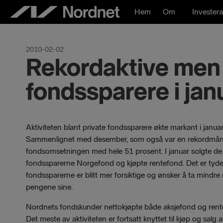
Hoppa
Hem
Om
Investera
till
innehåll
2010-02-02
Rekordaktive men 
fondssparere i jan
Aktiviteten blant private fondssparere økte markant i januar
Sammenlignet med desember, som også var en rekordmån
fondsomsetningen med hele 51 prosent. I januar solgte de 
fondssparerne Norgefond og kjøpte rentefond. Det er tydel
fondssparerne er blitt mer forsiktige og ønsker å ta mindre 
pengene sine.
Nordnets fondskunder nettokjøpte både aksjefond og rente
Det meste av aktiviteten er fortsatt knyttet til kjøp og salg 