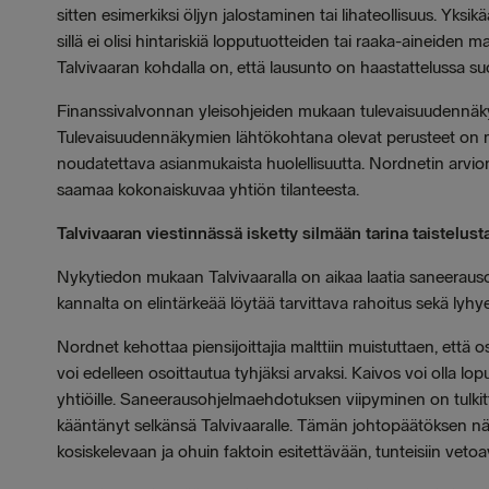
sitten esimerkiksi öljyn jalostaminen tai lihateollisuus. Yksi
sillä ei olisi hintariskiä lopputuotteiden tai raaka-aineiden 
Talvivaaran kohdalla on, että lausunto on haastattelussa suor
Finanssivalvonnan yleisohjeiden mukaan tulevaisuudennäkym
Tulevaisuudennäkymien lähtökohtana olevat perusteet on m
noudatettava asianmukaista huolellisuutta. Nordnetin arvio
saamaa kokonaiskuvaa yhtiön tilanteesta.
Talvivaaran viestinnässä isketty silmään tarina taistelus
Nykytiedon mukaan Talvivaaralla on aikaa laatia saneera
kannalta on elintärkeää löytää tarvittava rahoitus sekä lyhyelle
Nordnet kehottaa piensijoittajia malttiin muistuttaen, että os
voi edelleen osoittautua tyhjäksi arvaksi. Kaivos voi olla lopu
yhtiöille. Saneerausohjelmaehdotuksen viipyminen on tulkitt
kääntänyt selkänsä Talvivaaralle. Tämän johtopäätöksen n
kosiskelevaan ja ohuin faktoin esitettävään, tunteisiin vetoa