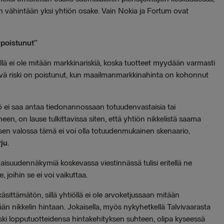
on vähintään yksi yhtiön osake. Vain Nokia ja Fortum ovat
a poistunut”
öllä ei ole mitään markkinariskiä, koska tuotteet myydään varmasti
ttyvä riski on poistunut, kun maailmanmarkkinahinta on kohonnut
 ei saa antaa tiedonannossaan totuudenvastaisia tai
een, on lause tulkittavissa siten, että yhtiön nikkelistä saama
sen valossa tämä ei voi olla totuudenmukainen skenaario,
ju
.
isuudennäkymiä koskevassa viestinnässä tulisi eritellä ne
e, joihin se ei voi vaikuttaa.
äsittämätön, sillä yhtiöllä ei ole arvoketjussaan mitään
n nikkelin hintaan. Jokaisella, myös nykyhetkellä Talvivaarasta
riski lopputuotteidensa hintakehityksen suhteen, olipa kyseessä