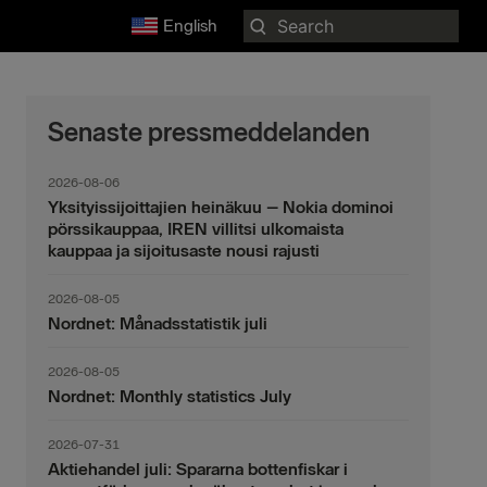
Search
English
for:
Senaste pressmeddelanden
2026-08-06
Yksityissijoittajien heinäkuu – Nokia dominoi
pörssikauppaa, IREN villitsi ulkomaista
kauppaa ja sijoitusaste nousi rajusti
2026-08-05
Nordnet: Månadsstatistik juli
2026-08-05
Nordnet: Monthly statistics July
2026-07-31
Aktiehandel juli: Spararna bottenfiskar i