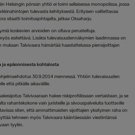
kään Helsingin pörssin yhtiö ei toimi sellaisessa monopolissa, jossa
markkinahintojen tulevasta kehityksestä. Erityisen valitettavaa
a sitaatti toimitusjohtajalta, jatkaa
Oksaharju.
iä koskevien arvioiden on oltava perusteltuja.
yös esitettävä. Lisäksi tulevaisuudennäkymien laadinnassa on
n mukaan Talvivaara hämärtää haastattelussa piensijoittajan
ta ja epäonnisesta kohtalosta
usohjelmaehdotus 30.9.2014 mennessä. Yhtiön tulevaisuuden
 että pitkälle aikavälille.
akesijoitus Talvivaaraan hakee riskiprofiilissaan vertaistaan, ja se
lta rahantekokone vain juristeille ja siivouspalveluita tuottaville
avissa siten, että ammattimaisten sijoittajien yksityinen raha on
äyttää tehneen myös Talvivaara kääntäessään viestintänsä
vaan tyyliin.