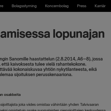
re
Bolagsstyrning
Koncernbolag
Press
Karriär
ttamisessa lopunajan
ingin Sanomille haastattelun (2.8.2014, A6–8), jossa
, että kaivoksesta tulee vielä rahantekokone.
ttävää kokonaiskuvaa yhtiön nykytilanteesta, eikä
tulemaa sijoituksen perusskenaariona.
an osakkeita
ijoittajista joka viides omistaa vähintään yhden Talvivaaran
eksi omistetuin osake suomalaisten piensijoittajien keskuudessa,