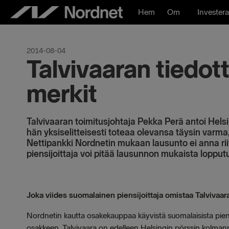
Hoppa
Hem
Om
Investera
till
innehåll
2014-08-04
Talvivaaran tiedo
merkit
Talvivaaran toimitusjohtaja Pekka Perä antoi Hels
hän yksiselitteisesti toteaa olevansa täysin varma
Nettipankki Nordnetin mukaan lausunto ei anna rii
piensijoittaja voi pitää lausunnon mukaista loppu
Joka viides suomalainen piensijoittaja omistaa Talvivaar
Nordnetin kautta osakekauppaa käyvistä suomalaisista piens
osakkeen. Talvivaara on edelleen Helsingin pörssin kolmann