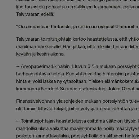
kun tarkastelu pohjautuu eri salkkujen lukumäärään, joissa 
Talvivaaran edellä.
”On ainoastaan hintariski, ja sekin on nykyisillä hinnoill
Talvivaaran toimitusjohtaja kertoo haastattelussa, että yhti
maailmanmarkkinoille. Hän jatkaa, että nikkelin hintaan lii
kevään ja kesän aikana.
– Arvopaperimarkkinalain 1 luvun 3 §:n mukaan pörssiyhtiö
harhaanjohtavia tietoja. Kun yhtiö väittää hintariskin poistun
hinta ei voisi laskea nykytasoltaan. Yleisen elämänkokemuk
kommentoi Nordnet Suomen osakestrategi
Jukka Oksahar
Finanssivalvonnan yleisohjeiden mukaan pörssiyhtiön tuleva
olettamiin liittyvät tekijät, joihin yritysjohto voi vaikuttaa ja n
– Toimitusjohtajan haastattelussa esittämä väite on täysin k
mahdollisuuksia vaikuttaa maailmanmarkkinoilla määräytyvää
poiketen kannattavallakin, pörssiyhtiöllä on alituinen hinta