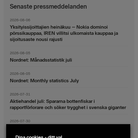
Senaste pressmeddelanden
2026-08-06
Yksityissijoittajien heinäkuu – Nokia dominoi
pörssikauppaa, IREN villitsi ulkomaista kauppaa ja
sijoitusaste nousi rajusti
2026-08-05
Nordnet: Månadsstatistik juli
2026-08-05
Nordnet: Monthly statistics July
2026-07-31
Aktiehandel juli: Spararna bottenfiskar i
rapportförlorare och söker trygghet i svenska giganter
2026-07-30
Fondsparande juli: Vinsthemtagningar i teknik – men
indexsparandet ligger fast
Dina cookies - ditt val.