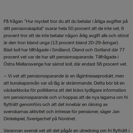
På frågan ”
Hur mycket tror du att du betalar i årliga avgifter på
ditt pensionskapital“ svarar hela 50 procent att de inte vet, 6
procent
tror att de inte betalar någon årlig avgift alls och störst
är den tron bland unga (13 procent bland 20-29-åringar).
Bäst koll har tillfrågade i Småland, Öland och Gotland där 77
procent vet var de har sitt pensionssparande. Tillfrågade i
Östra Mellansverige har sämst koll, där endast 58 procent vet.
–
Vi vet att pensionssparande är en lågintresseprodukt, men
att kunskapsnivån var så låg är skrämmande. Detta bör bli en
väckarklocka för politikerna att det krävs tydligare information
om pensionssparande och vi hoppas att de nya lagarna om fri
flytträtt genomförs och att det innebär en ökning av
svenskarnas aktivitet och intresse för pensioner, säger Jan
Dinkelspiel, Sverigechef på Nordnet.
Varannan svensk vet att det pågår en utredning om fri flytträtt i