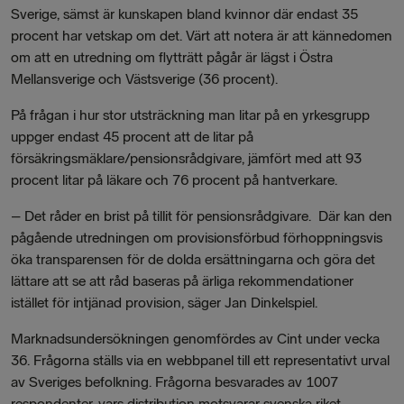
Sverige, sämst är kunskapen bland kvinnor där endast 35
procent har vetskap om det. Värt att notera är att kännedomen
om att en utredning om flytträtt pågår är lägst i Östra
Mellansverige och Västsverige (36 procent).
På frågan i hur stor utsträckning man litar på en yrkesgrupp
uppger endast 45 procent att de litar på
försäkringsmäklare/pensionsrådgivare, jämfört med att 93
procent litar på läkare och 76 procent på hantverkare.
–
Det råder en brist på tillit för pensionsrådgivare. Där kan den
pågående utredningen om provisionsförbud förhoppningsvis
öka transparensen för de dolda ersättningarna och göra det
lättare att se att råd baseras på ärliga rekommendationer
istället för intjänad provision, säger Jan Dinkelspiel.
Marknadsundersökningen genomfördes av Cint under vecka
36. Frågorna ställs via en webbpanel till ett representativt urval
av Sveriges befolkning. Frågorna besvarades av 1007
respondenter, vars distribution motsvarar svenska riket