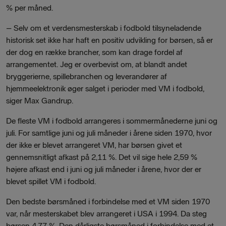
% per måned.
– Selv om et verdensmesterskab i fodbold tilsyneladende
historisk set ikke har haft en positiv udvikling for børsen, så er
der dog en række brancher, som kan drage fordel af
arrangementet. Jeg er overbevist om, at blandt andet
bryggerierne, spillebranchen og leverandører af
hjemmeelektronik øger salget i perioder med VM i fodbold,
siger Max Gandrup.
De fleste VM i fodbold arrangeres i sommermånederne juni og
juli. For samtlige juni og juli måneder i årene siden 1970, hvor
der ikke er blevet arrangeret VM, har børsen givet et
gennemsnitligt afkast på 2,11 %. Det vil sige hele 2,59 %
højere afkast end i juni og juli måneder i årene, hvor der er
blevet spillet VM i fodbold.
Den bedste børsmåned i forbindelse med et VM siden 1970
var, når mesterskabet blev arrangeret i USA i 1994. Da steg
børsen 4,77 %. Den dårligste børsmåned i forbindelse med et