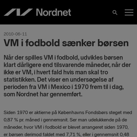
Hoppa
H
till
Sök
innehåll
2010-06-11
VM i fodbold sænker børsen
Når der spilles VM i fodbold, udvikles børsen
klart dårligere end tilsvarende måneder, når der
ikke er VM, i hvert fald hvis man skal tro
statistikken. Det viser en undersøgelse af
perioden fra VM i Mexico i 1970 frem til i dag,
som Nordnet har gennemført.
Siden 1970 er aktierne på Københavns Fondsbørs steget med
0,87 % pr. måned i gennemsnit. Ser man udelukkende på de
måneder, hvor VM i fodbold er blevet arrangeret siden 1970,
er børsen derimod faldet med 7,71 %, eller i gennemsnit 0,48