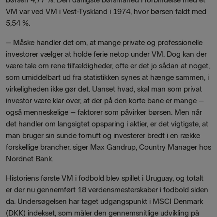
VM var ved VM i Vest-Tyskland i 1974, hvor børsen faldt med
5,54 %.
– Måske handler det om, at mange private og professionelle
investorer vælger at holde ferie netop under VM. Dog kan der
være tale om rene tilfældigheder, ofte er det jo sådan at noget,
som umiddelbart ud fra statistikken synes at hænge sammen, i
virkeligheden ikke gør det. Uanset hvad, skal man som privat
investor være klar over, at der på den korte bane er mange –
også menneskelige – faktorer som påvirker børsen. Men når
det handler om langsigtet opsparing i aktier, er det vigtigste, at
man bruger sin sunde fornuft og investerer bredt i en række
forskellige brancher, siger Max Gandrup, Country Manager hos
Nordnet Bank.
Historiens første VM i fodbold blev spillet i Uruguay, og totalt
er der nu gennemført 18 verdensmesterskaber i fodbold siden
da. Undersøgelsen har taget udgangspunkt i MSCI Denmark
(DKK) indekset, som måler den gennemsnitlige udvikling på