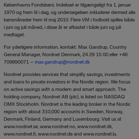
Københavns Fondsbørs. Indekset er tilgængeligt fra 1. januar
1970 og frem til i dag, og undersøgelsen inkluderer dermed alle
børsmåneder frem til maj 2010. Flere VM i fodbold spilles både
i juni og juli måned, i disse år er afkastet i både juni og juli
medtaget.
For yderligere information, kontakt: Max Gandrup, Country
General Manager, Nordnet Denmark, 24 29 15 00 eller +46
709890071 –
max.gandrup@nordnet.dk
Nordnet provides services that simplify savings, investments
and loans to private investors in the Nordic region. We focus
on active savings with a modern and smart approach. The
holding company, Nordnet AB (plc), is listed on NASDAQ
OMX Stockholm. Nordnet is the leading broker in the Nordic
region with about 310,000 accounts in Sweden, Norway,
Denmark, Finland, Germany and Luxembourg. Visit us at
www.nordnet.se, www.nordnet.no, www.nordnet.dk,
www.nordnet.fi, www.nordnet.de and www.nordnet.lu.