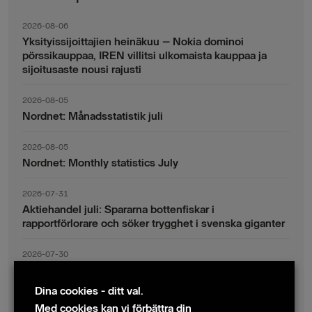
2026-08-06
Yksityissijoittajien heinäkuu – Nokia dominoi
pörssikauppaa, IREN villitsi ulkomaista kauppaa ja
sijoitusaste nousi rajusti
2026-08-05
Nordnet: Månadsstatistik juli
2026-08-05
Nordnet: Monthly statistics July
2026-07-31
Aktiehandel juli: Spararna bottenfiskar i
rapportförlorare och söker trygghet i svenska giganter
2026-07-30
Fondsparande juli: Vinsthemtagningar i teknik – men
indexsparandet ligger fast
Dina cookies - ditt val.
Med cookies kan vi förbättra din