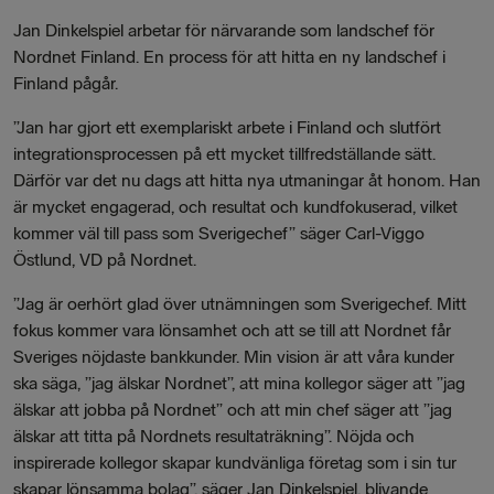
Jan Dinkelspiel arbetar för närvarande som landschef för
Nordnet Finland. En process för att hitta en ny landschef i
Finland pågår.
”Jan har gjort ett exemplariskt arbete i Finland och slutfört
integrationsprocessen på ett mycket tillfredställande sätt.
Därför var det nu dags att hitta nya utmaningar åt honom. Han
är mycket engagerad, och resultat och kundfokuserad, vilket
kommer väl till pass som Sverigechef” säger Carl-Viggo
Östlund, VD på Nordnet.
”Jag är oerhört glad över utnämningen som Sverigechef. Mitt
fokus kommer vara lönsamhet och att se till att Nordnet får
Sveriges nöjdaste bankkunder. Min vision är att våra kunder
ska säga, ”jag älskar Nordnet”, att mina kollegor säger att ”jag
älskar att jobba på Nordnet” och att min chef säger att ”jag
älskar att titta på Nordnets resultaträkning”. Nöjda och
inspirerade kollegor skapar kundvänliga företag som i sin tur
skapar lönsamma bolag”, säger Jan Dinkelspiel, blivande