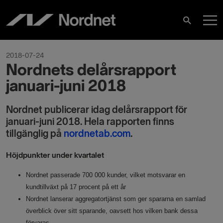
Hoppa
H
till
Sök
innehåll
2018-07-24
Nordnets delårsrapport
januari-juni 2018
Nordnet publicerar idag delårsrapport för
januari-juni 2018. Hela rapporten finns
tillgänglig på
nordnetab.com
.
Höjdpunkter under kvartalet
Nordnet passerade 700 000 kunder, vilket motsvarar en
kundtillväxt på 17 procent på ett år
Nordnet lanserar aggregatortjänst som ger spararna en samlad
överblick över sitt sparande, oavsett hos vilken bank dessa
förvaras