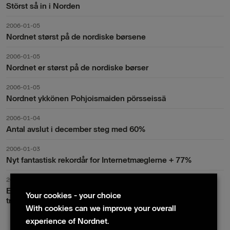
Störst så in i Norden
2006-01-05
Nordnet størst på de nordiske børsene
2006-01-05
Nordnet er størst på de nordiske børser
2006-01-05
Nordnet ykkönen Pohjoismaiden pörsseissä
2006-01-04
Antal avslut i december steg med 60%
2006-01-03
Nyt fantastisk rekordår for Internetmæglerne + 77%
2006-01-02
Ekstrem handel i DNO i desember – 60% flere
Your cookies - your choice
transaksjoner
With cookies can we improve your overall
experience of Nordnet.